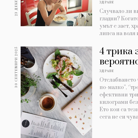
ЗДРАВЕ
Случвало ли ви
гладни? Когат
умът е зает, х
липса на воля
4 трика 
30 СЕПТЕМВРИ 2025
вероятно
ЗДРАВЕ
Отслабването ч
по-малко’’, ‘’
ефективни три
килограми без
Ето кои са тез
сега не си чува