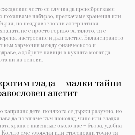
 ежедневие често се случва да пренебрегваме
то похапваме набързо, прескачаме хранения или
бързи, но нездравословни алтернативи.
храната не е просто гориво за тялото, тя е
нергия, настроение и дълголетие. Балансираното
ят към хармония между физическото и
драве, а добрите навици в кухнята могат да
та ни из основи.
кротим глада – малки тайни
равословен апетит
о капризно дете, понякога се държи разумно, но
шава да посягаме към шоколад, чипс или сладки
ата храна е навсякъде около нас – бърза, удобна
 Когато сме уморени или стресирани точно тя