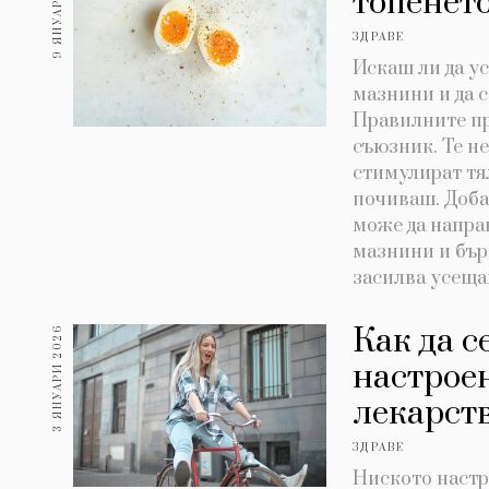
9 ЯНУАРИ 2026
топенет
ЗДРАВЕ
Искаш ли да у
мазнини и да 
Правилните пр
съюзник. Те не
стимулират тял
почиваш. Доба
може да напра
мазнини и бър
засилва усещан
Как да с
3 ЯНУАРИ 2026
настрое
лекарст
ЗДРАВЕ
Ниското настро