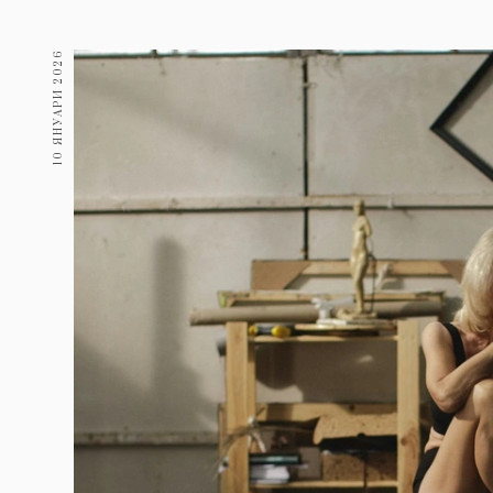
Гурме
237
Пътувай
10 ЯНУАРИ 2026
389
Здраве
Gentlemen
382
1817
Wellness
ПОСЛЕДВАЙТЕ
НИ