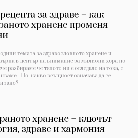
рецепта за здраве – как
раното хранене променя
ни
години темата за здравословното хранене и
евърна в център на внимание за милиони хора по
ече разбираме че тялото ни е огледало на това, с
анваме''. Но, какво всъщност означава да се
сирано?
раното хранене – ключът
гия, здраве и хармония