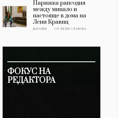
Парижка рапсодия
между минало и
настояще в дома на
Лени Кравиц
ДИЗАЙН
ОТ
НЕЛИ СЛАВОВА
ФОКУС НА
РЕДАКТОРА