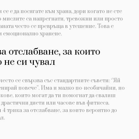
 се е да посягате към храна, дори когато не сте
о мислите са напрегнати, тревожни или просто
раната често се превръща в утешение. Това е
 и емоционално хранене.
за отслабване, за които
 не си чувал
есто се свързва със стандартните съвети: ‘’Яй
тренирай повече’’. Има и малко по-необичайни, но
кове, които могат да ти помогнат да свалиш
 драстични диети или часове във фитнеса.
и 4 трика за отслабване, за които вероятно до
л.