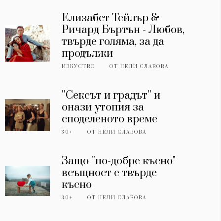
Елизабет Тейлър &
Ричард Бъртън - Любов,
твърде голяма, за да
продължи
ИЗКУСТВО
ОТ
НЕЛИ СЛАВОВА
''Сексът и градът'' и
онази утопия за
споделеното време
30+
ОТ
НЕЛИ СЛАВОВА
Защо ''по-добре късно"
всъщност е твърде
късно
30+
ОТ
НЕЛИ СЛАВОВА