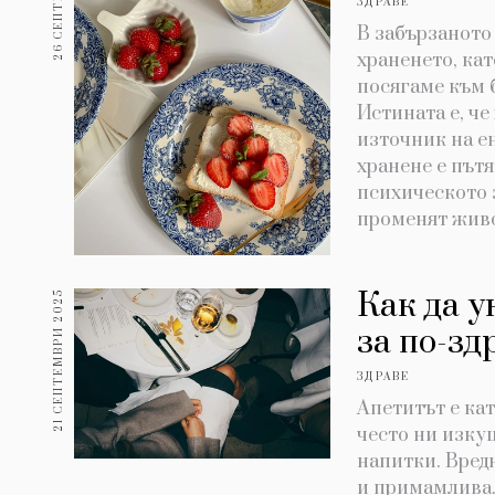
ЗДРАВЕ
В забързаното
храненето, ка
посягаме към 
Истината е, че 
източник на е
хранене е път
психическото з
променят живо
Как да у
21 СЕПТЕМВРИ 2025
за по-зд
ЗДРАВЕ
Апетитът е кат
често ни изку
напитки. Вредн
и примамлива.