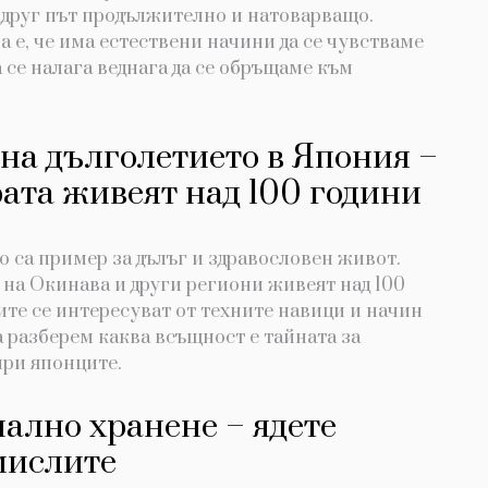
 друг път продължително и натоварващо.
 е, че има естествени начини да се чувстваме
а се налага веднага да се обръщаме към
на дълголетието в Япония –
ата живеят над 100 години
о са пример за дълъг и здравословен живот.
на Окинава и други региони живеят над 100
ите се интересуват от техните навици и начин
 разберем каква всъщност е тайната за
при японците.
ално хранене – ядете
мислите