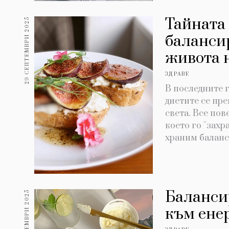
Тайната 
29 СЕПТЕМВРИ 2025
баланси
живота 
ЗДРАВЕ
В последните 
диетите се пр
света. Все пов
което го ''захр
храним балан
Баланси
26 СЕПТЕМВРИ 2025
към енер