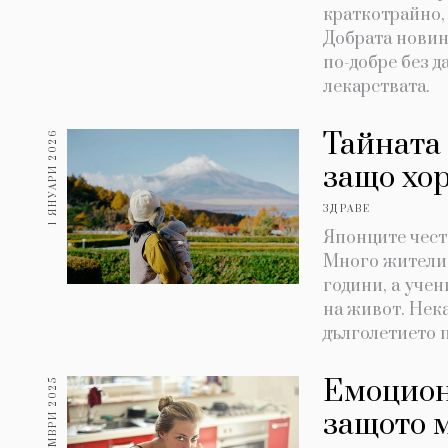
краткотрайно,
Добрата новина
по-добре без д
лекарствата.
Тайната 
1 ЯНУАРИ 2026
защо хор
ЗДРАВЕ
Японците чест
Много жители 
години, а учен
на живот. Нека
дълголетието 
Емоцион
23 ДЕКЕМВРИ 2025
защото 