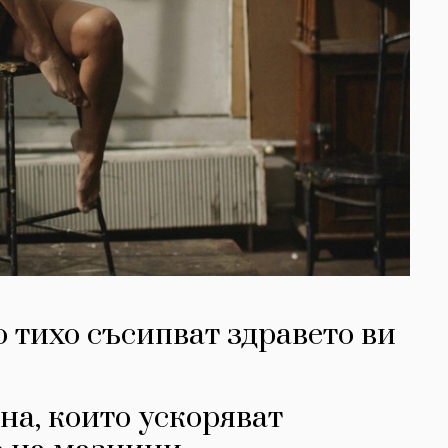
 тихо съсипват здравето ви
на, които ускоряват