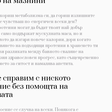
о на мазнини
скориш метаболизма си, да гориш излишните
се чувстваш по-енергичен всеки ден?
отеини могат да бъдат твоят най-добър
 само поддържат мускулната маса, но и
ото да изгаря повече калории, дори когато
вянето на подходящи протеини в храненето ти
ви разликата между бавното сваляне на
зия здравословен прогрес, като същевременно
ето за ситост и намалява апетита.
е справим с ниското
ние без помощта на
вата
ение се случва на всеки. Понякога е