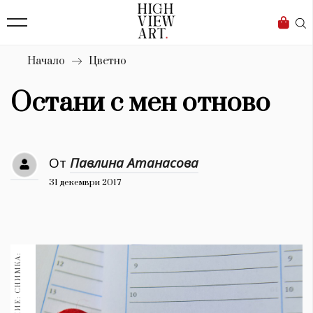
138
Бизнес
1633
Мода
Начало
Цветно
16
Dialogue
Остани с мен отново
Изкуство
4339
От
Павлина Атанасова
Красота
31 декември 2017
777
Дизайн
1272
1188
Книги