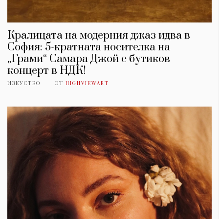
Кралицата на модерния джаз идва в
София: 5-кратната носителка на
„Грами“ Самара Джой с бутиков
концерт в НДК!
ИЗКУСТВО
ОТ
HIGHVIEWART