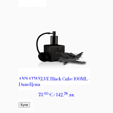
КАТЕГОРИИ
ЗА НАС
Wine&Dine
Условия за
Подкасти
ползване
Мода
За нас
Dialogue
Реклама
Изкуство
Политика за