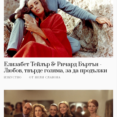
Елизабет Тейлър & Ричард Бъртън -
Любов, твърде голяма, за да продължи
ИЗКУСТВО
ОТ
НЕЛИ СЛАВОВА