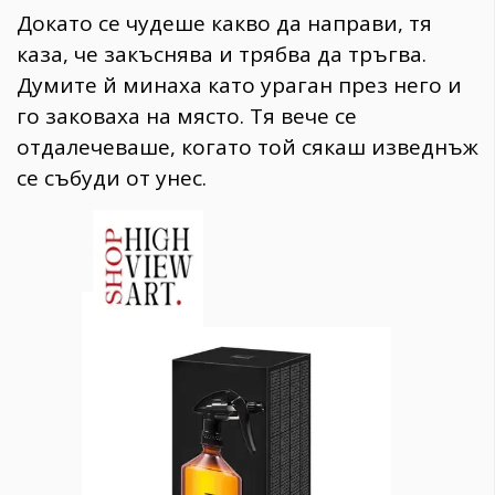
Докато се чудеше какво да направи, тя
каза, че закъснява и трябва да тръгва.
Думите й минаха като ураган през него и
го заковаха на място. Тя вече се
отдалечеваше, когато той сякаш изведнъж
се събуди от унес.