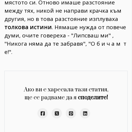
мястото си. Отново имаше разстояние
между тях, никой не направи крачка към
другия, но в това разстояние изплуваха
толкова истини
. Нямаше нужда от повече
думи, очите говереха - "Липсваш ми" ,
"Никога няма да те забравя", "О б и ч а м т
е!".
Ако ви е харесала тази статия,
ще се радваме да я
споделите!