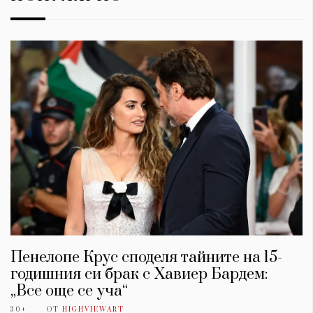
Пенелопе Крус споделя тайните на 15-
годишния си брак с Хавиер Бардем:
„Все още се уча“
30+
ОТ
HIGHVIEWART