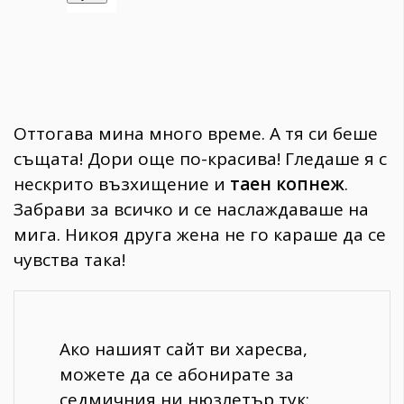
Оттогава мина много време. А тя си беше
същата! Дори още по-красива! Гледаше я с
нескрито възхищение и
таен копнеж
.
Забрави за всичко и се наслаждаваше на
мига. Никоя друга жена не го караше да се
чувства така!
Ако нашият сайт ви харесва,
можете да се абонирате за
седмичния ни нюзлетър тук: