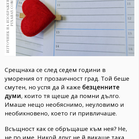
И
З
Т
О
Ч
Н
И
К
Н
А
И
З
О
Б
Р
А
Ж
Е
Н
И
Е
:
С
Н
И
М
К
А
:
P
I
X
A
B
A
Y
.
C
O
M
1970
30+
1709
Гурме
Пътувай
237
389
Здраве
Срещнаха се след седем години в
Gentlemen
уморения от прозаичност град. Той беше
382
смутен, но успя да й каже
безценните
думи
, които тя щеше да помни дълго.
Wellness
Имаше нещо необяснимо, неуловимо и
1816
необикновено, което ги привличаше.
Всъщност как се обръщаше към нея? Не,
ПОСЛЕДВАЙТЕ
НИ
не по име. Никой друг не й викаше така.