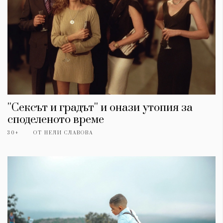
''Сексът и градът'' и онази утопия за
споделеното време
30+
ОТ
НЕЛИ СЛАВОВА