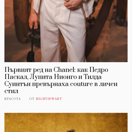
Първият ред на Chanel: как Педро
Паскал, Лупита Нионго и Тилда
Суинтън превърнаха couture в личен
стил
КРАСОТА
ОТ
HIGHVIEWART