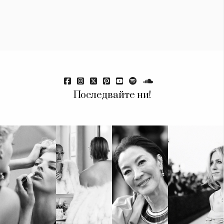
Красота
поверителност
Цветно
ModerenDom
Гурме
Пътувай
Wellness
СЛЕДВАЙТЕ НИ
Facebook
Instagram
Twitter
Pinterest
Последвайте ни!
YouTube
Spotify
Soundcloud
Ако нашият сайт ви харесва, можете да се абонирате за
седмичния ни нюзлетър тук:
© 2026, HighViewArt | Всички права запазени