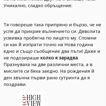
Уникално, сладко обръщение.
Тя говореше така припряно и бързо, че не
успя да прикрие вълнението си. Дяволита
усмивка пробягна по лицето му. Спомни
си как й изпрати точно на Нова година
едно и също съобщение два пъти! Даже и
не подозираше
колко я зарадва
.
Празнуваха на две различни места, а в
мислите си бяха заедно. На рождения й
ден звънна първи рано сутринта да я
поздрави.