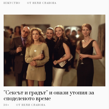
ИЗКУСТВО
ОТ
НЕЛИ СЛАВОВА
''Сексът и градът'' и онази утопия за
споделеното време
30+
ОТ
НЕЛИ СЛАВОВА