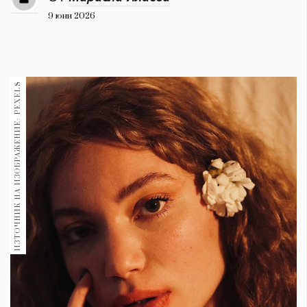
1970
30+
9 юни 2026
1709
Гурме
Пътувай
ИЗТОЧНИК НА ИЗОБРАЖЕНИЕ: PEXELS
237
389
Здраве
Gentlemen
382
Wellness
1816
ПОСЛЕДВАЙТЕ
НИ