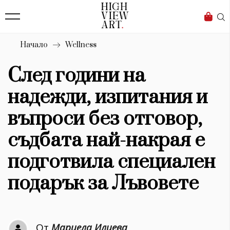
138
Бизнес
1633
Мода
Начало
Wellness
16
Dialogue
След години на
Изкуство
надежди, изпитания и
4339
въпроси без отговор,
Красота
съдбата най-накрая е
777
подготвила специален
Дизайн
подарък за Лъвовете
1272
1188
Книги
От
Мариела Илиева