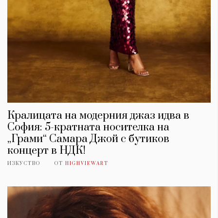
Кралицата на модерния джаз идва в
София: 5-кратната носителка на
„Грами“ Самара Джой с бутиков
концерт в НДК!
ИЗКУСТВО
ОТ
HIGHVIEWART