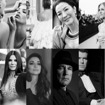
Красота
поверителност
Цветно
ModerenDom
Гурме
Пътувай
Wellness
СЛЕДВАЙТЕ НИ
Facebook
Instagram
Twitter
Pinterest
YouTube
Spotify
Soundcloud
Ако нашият сайт ви харесва, можете да се абонирате за
седмичния ни нюзлетър тук:
© 2026, HighViewArt | Всички права запазени