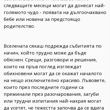
следващите месеци могат да донесат най-
голямото чудо - появата на дългоочаквано
бебе или новина за предстоящо
родителство.
Вселената сякаш подрежда събитията по
начин, който трудно може да бъде
обяснен. Срещи, разговори и решения,
които на пръв поглед изглеждат
обикновени могат да се окажат началото
на нещо изключително красиво. Лъвовете,
които през последните години са
преминали през разочарования, загуби
или трудни изпитания най-накрая могат
да усетят, че тежестта започва да се вдига