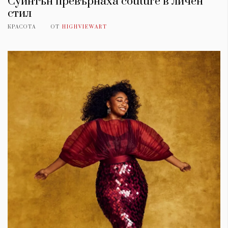
Суинтън превърнаха couture в личен
стил
КРАСОТА
ОТ
HIGHVIEWART