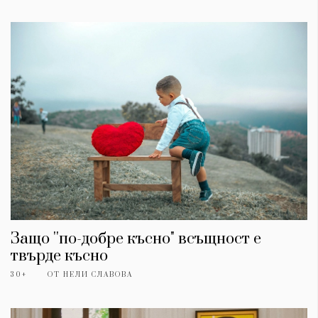
Защо ''по-добре късно" всъщност е
твърде късно
30+
ОТ
НЕЛИ СЛАВОВА