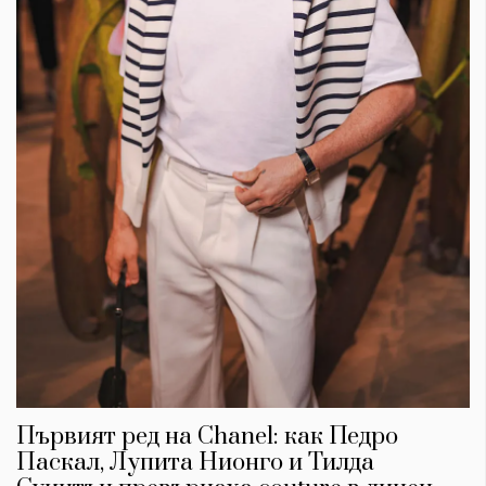
Първият ред на Chanel: как Педро
Паскал, Лупита Нионго и Тилда