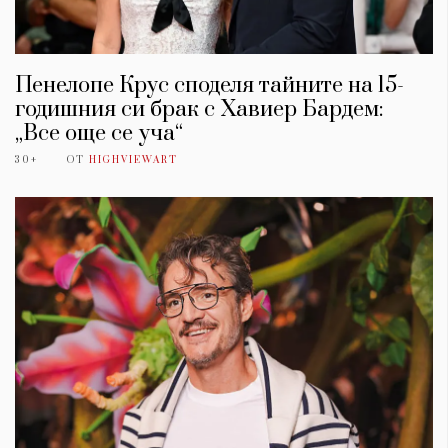
Пенелопе Крус споделя тайните на 15-
годишния си брак с Хавиер Бардем:
„Все още се уча“
30+
ОТ
HIGHVIEWART