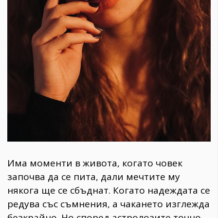
Има моменти в живота, когато човек
започва да се пита, дали мечтите му
някога ще се сбъднат. Когато надеждата се
редува със съмнения, а чакането изглежда
безкрайно. Но според астролозите точно