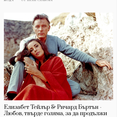
МОДА
ОТ
НЕЛИ СЛАВОВА
Елизабет Тейлър & Ричард Бъртън -
Любов, твърде голяма, за да продължи