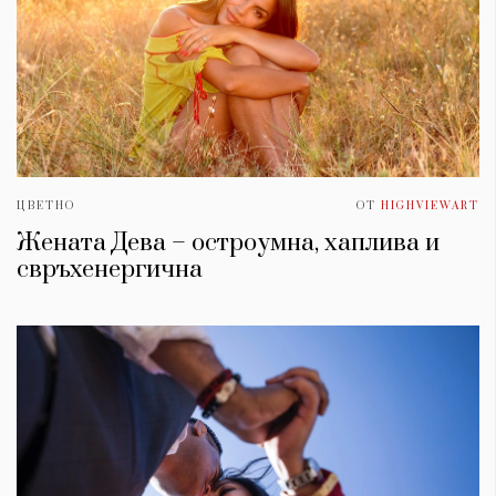
ЦВЕТНО
ОТ
HIGHVIEWART
Жената Дева – остроумна, хаплива и
свръхенергична