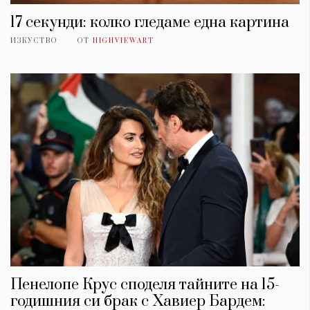
17 секунди: колко гледаме една картина
ИЗКУСТВО
ОТ
HIGHVIEWART
Пенелопе Крус споделя тайните на 15-
годишния си брак с Хавиер Бардем: