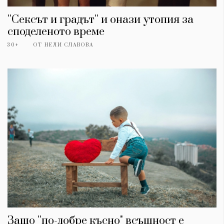
''Сексът и градът'' и онази утопия за
споделеното време
30+
ОТ
НЕЛИ СЛАВОВА
Защо ''по-добре късно" всъщност е