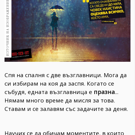
ИЗТОЧНИК НА ИЗОБРАЖЕНИЕ:
1970
30+
1709
Гурме
Пътувай
237
389
Здраве
Gentlemen
Спя на спалня с две възглавници. Мога да
382
си избирам на коя да заспя. Когато се
събудя, едната възглавница е
празна
...
Wellness
Нямам много време да мисля за това.
1816
Ставам и се залавям със задачите за деня.
ПОСЛЕДВАЙТЕ
Научих се да обичам моментите, в които
НИ