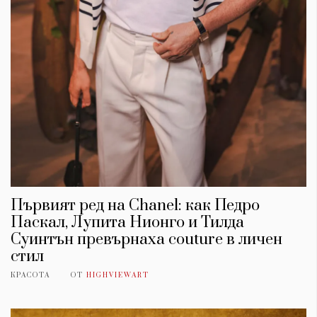
Първият ред на Chanel: как Педро
Паскал, Лупита Нионго и Тилда
Суинтън превърнаха couture в личен
стил
КРАСОТА
ОТ
HIGHVIEWART