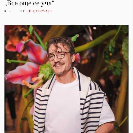
„Все още се уча“
30+
ОТ
HIGHVIEWART