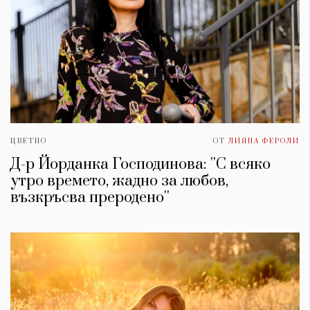
ЦВЕТНО
ОТ
ЛИЯНА ФЕРОЛИ
Д-р Йорданка Господинова: ''С всяко
утро времето, жадно за любов,
възкръсва преродено''