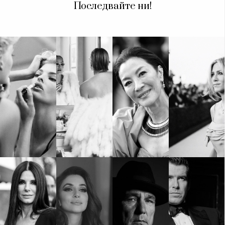
Последвайте ни!
КАТЕГОРИИ
ЗА НАС
Wine&Dine
Условия за
Подкасти
ползване
Мода
За нас
Dialogue
Реклама
Изкуство
Политика за