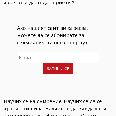
харесат и да бъдат приети?!
Ако нашият сайт ви харесва,
можете да се абонирате за
седмичния ни нюзлетър тук:
Научих се на смирение. Научих се да се
храня с тишина. Научих се да виждам със
затворени очи... И ми хареса... Много