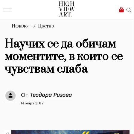
139
Бизнес
1633
Мода
Начало
Цветно
16
Dialogue
Научих се да обичам
Изкуство
моментите, в които се
4339
чувствам слаба
Красота
777
От
Теодора Ризова
Дизайн
14 март 2017
1272
1188
Книги