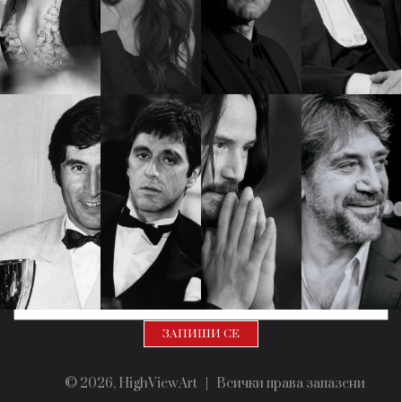
Красота
поверителност
Цветно
ModerenDom
Гурме
Пътувай
Wellness
СЛЕДВАЙТЕ НИ
Facebook
Instagram
Twitter
Pinterest
YouTube
Spotify
Soundcloud
Ако нашият сайт ви харесва, можете да се абонирате за
седмичния ни нюзлетър тук:
© 2026, HighViewArt | Всички права запазени