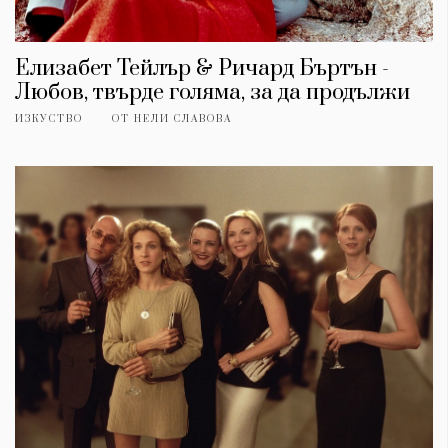
Елизабет Тейлър & Ричард Бъртън -
Любов, твърде голяма, за да продължи
ИЗКУСТВО
ОТ
НЕЛИ СЛАВОВА