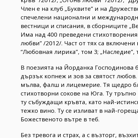
Член е на клуб „Буквите” и на Дружест
спечелени национални и международни
вестници и списания, в сборниците „Ве
Има над 400 преведени стихотворения
любви” /2012/. Част от тях са включени 
“Любовная лирика”, том 3; „Наследие”, 
В поезията на Йорданка Господинова б
дързък копнеж и зов за святост любов. 
мълва, фалш и лицемерие. Тя щедро бл
стихотворни сокове на Юга. Ту тръпно
ту събуждащи кръвта, като най-истинск
тежко вино. Ту се изливат в най-горещ
Божественото вътре в теб.
Без тревога и страх, а с възторг, възх