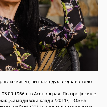
рав, извисен, витален дух в здраво тяло
03.09.1966 г. в Асеновград. По професия е
ки: „Самодивски клади /2011/, “Южна
угата любов” /2014/ и една книга за деца.