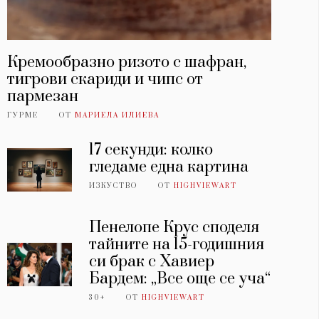
Кремообразно ризото с шафран,
тигрови скариди и чипс от
пармезан
ГУРМЕ
ОТ
МАРИЕЛА ИЛИЕВА
17 секунди: колко
гледаме една картина
ИЗКУСТВО
ОТ
HIGHVIEWART
Пенелопе Крус споделя
тайните на 15-годишния
си брак с Хавиер
Бардем: „Все още се уча“
30+
ОТ
HIGHVIEWART