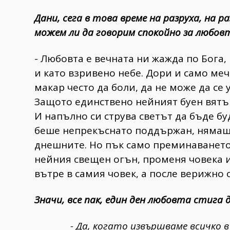
Дани, сега в това време на разруха, на 
можем ли да говорим спокойно за любов
- Любовта е вечната ни жажда по Бога
и като взривено небе. Дори и само меч
макар често да боли, да не може да се 
Защото единствено нейният буен вятъ
И напълно си струва светът да бъде буд
беше непрекъснато поддържан, нямаше 
днешните. Но пък само преминаването
нейния свещен огън, променя човека и
вътре в самия човек, а после верижно 
Значи, все пак, един ден любовта стига д
- Да, когато извършваме всичко в