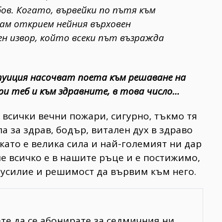
ов. Когато, вървейки по пътя към
там открием нейния върховен
н извор, който всеки път възражда
уиция насочват поета към решаване на
ри теб и към здравните, в това число…
 всички вечни пожари, сигурно, тъкмо тя
а за здрав, бодър, витален дух в здраво
 като е велика сила и най-големият ни дар
 че всичко е в нашите ръце и е постижимо,
 усилие и решимост да вървим към него.
ете да се абонирате за седмичния ни