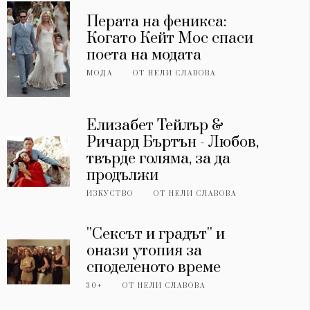
Перата на феникса:
Когато Кейт Мос спаси
поета на модата
МОДА
ОТ
НЕЛИ СЛАВОВА
Елизабет Тейлър &
Ричард Бъртън - Любов,
твърде голяма, за да
продължи
ИЗКУСТВО
ОТ
НЕЛИ СЛАВОВА
''Сексът и градът'' и
онази утопия за
споделеното време
30+
ОТ
НЕЛИ СЛАВОВА