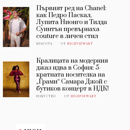
Първият ред на Chanel:
как Педро Паскал,
Лупита Нионго и Тилда
Суинтън превърнаха
couture в личен стил
КРАСОТА
ОТ
HIGHVIEWART
Кралицата на модерния
джаз идва в София: 5-
кратната носителка на
„Грами“ Самара Джой с
бутиков концерт в НДК!
ИЗКУСТВО
ОТ
HIGHVIEWART