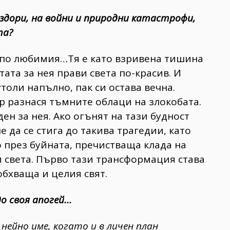
раздори, на войни и природни катастрофи,
та?
, по любимия…Тя е като взривена тишина
тата за нея прави света по-красив. И
утоли напълно, пак си остава вечна.
р разнася тъмните облаци на злокобата.
ен за нея. Ако огънят на тази будност
да се стига до такива трагедии, като
 през буйната, пречистваща клада на
 света. Първо тази трансформация става
обхваща и целия свят.
о своя апогей...
 нейно име, когато и в личен план