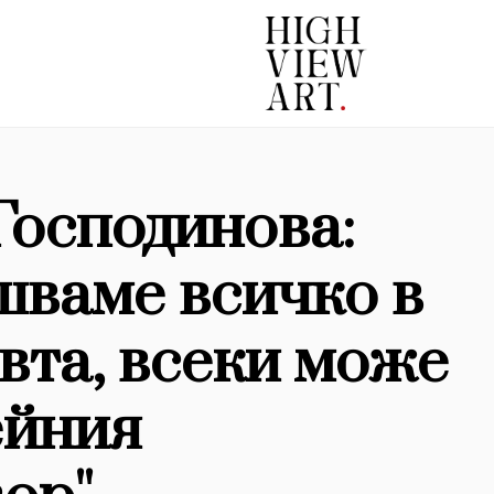
Господинова:
ршваме всичко в
вта, всеки може
ейния