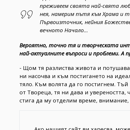
преживеем своята най-свята люб
нея, намерим пътя към Храма и 
Първоизточник, нейния Божестве
вечното Начало…
Вероятно, точно тя и творческата инт
най-актуалните въпроси и проблеми. А п
- Щом тя разлиства живота и потушава
ни насочва и към постигането на идеал
тяло. Към волята да го постигнем. Тъй
от Твореца, тя ни дава и увереността,
стига да му отделим време, внимание,
Ако нашият сайт ви харесва, мож