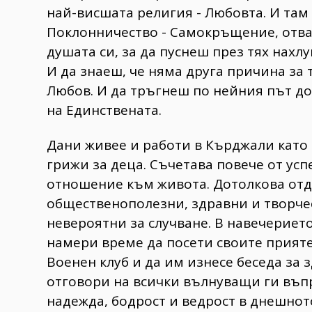
най-висшата религия - Любовта. И та
Поклонничество - Самокръщение, отва
душата си, за да пуснеш през тях нахл
И да знаеш, че няма друга причина за 
Любов. И да тръгнеш по нейния път до
на Единствената.
Дани живее и работи в Кърджали като
грижи за деца. Съчетава повече от ус
отношение към живота. Дотолкова отд
общественополезни, здравни и творчес
невероятни за случване. В навечериет
намери време да посети своите прият
Военен клуб и да им изнесе беседа за 
отговори на всички вълнуващи ги въпр
надежда, бодрост и ведрост в днешнот