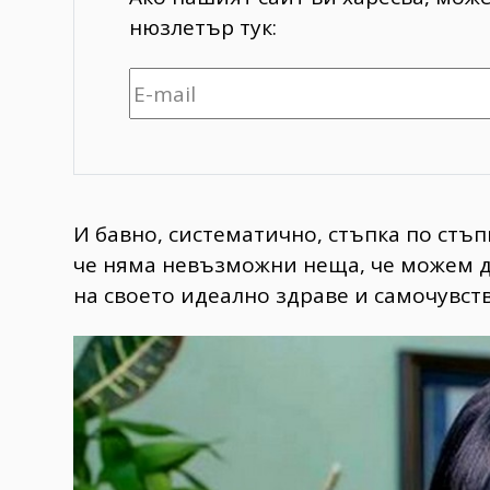
нюзлетър тук:
И бавно, систематично, стъпка по стъп
че няма невъзможни неща, че можем да
на своето идеално здраве и самочувст