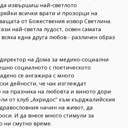
м да извършиш най-светлото
ряйки всички врати и прозорци на
уващата от Божествения извор Светлина.
тази най-светла лудост, освен самата
 всяка една друга любов - различен образ
 директор на Дома за медико-социални
пешно социалното с поетическото
адено се ангажира с много
ки дейности, че чак изглеждат
о на празника на любовта и виното дори
ели от клуб „Ахридос” към кърджалийския
здравословния начин на живот, да
оси. И да внесе много стимули за
о ни смутно време.