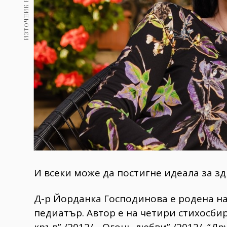
И всеки може да постигне идеала за зд
Д-р Йорданка Господинова е родена на 
педиатър. Автор е на четири стихосбир
кръв” /2012/, „Огонь любви” /2012/, “Др