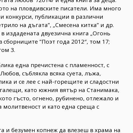
вото на пловдивските писатели. Има много
 конкурси, публикации в различни
трило на дъгата”, „Смесена китка” и др.
 в издадената двуезична книга „Огонь
в сборниците “Поэт года 2012″, том 17;
том 3.
лика една пречистена с пламенност, с
Любов, съблякла всяка суета, лъжа,
ика и се лее с най-горещите и сладостни
 галещи, като южния вятър на Станимака,
ото гъсто, огнено, рубинено, отлежало и
а молитвеност и като една среща с
ита и безумен копнеж да влезеш в храма на