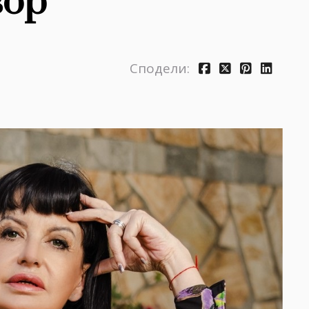
ор''
Сподели: