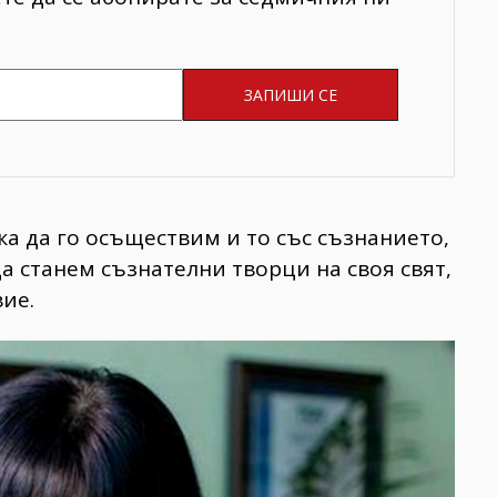
ка да го осъществим и то със съзнанието,
 станем съзнателни творци на своя свят,
вие.