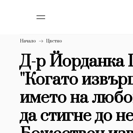
139
Бизнес
1633
Мода
16
Dialogue
Начало
Цветно
Изкуство
Д-р Йорданка 
4339
''Когато извъ
777
Красота
1272
Дизайн
името на любо
1188
Книги
да стигне до н
1970
30+
1709