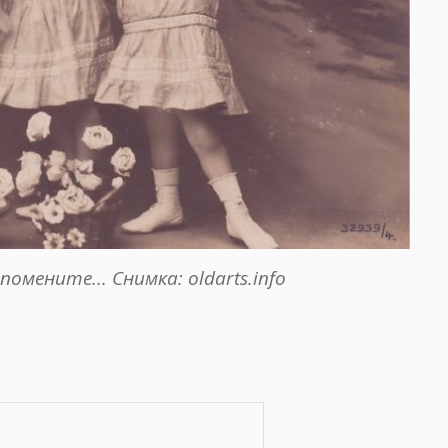
спомените
... Снимка: oldarts.info