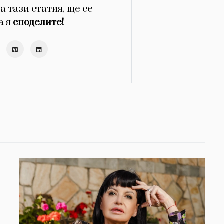
а тази статия, ще се
а я
споделите!