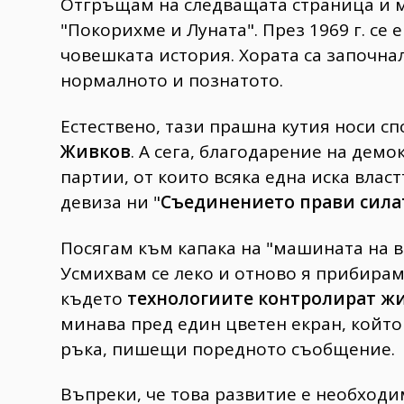
Отгръщам на следващата страница и 
"Покорихме и Луната". През 1969 г. се 
човешката история. Хората са започна
нормалното и познатото.
Естествено, тази прашна кутия носи с
Живков
. А сега, благодарение на демо
партии, от които всяка една иска влас
девиза ни "
Съединението прави сила
Посягам към капака на "машината на вр
Усмихвам се леко и отново я прибирам.
където
технологиите контролират ж
минава пред един цветен екран, който 
ръка, пишещи поредното съобщение.
Въпреки, че това развитие е необходим