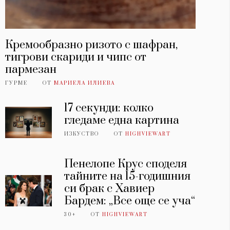
Кремообразно ризото с шафран,
тигрови скариди и чипс от
пармезан
ГУРМЕ
ОТ
МАРИЕЛА ИЛИЕВА
17 секунди: колко
гледаме една картина
ИЗКУСТВО
ОТ
HIGHVIEWART
Пенелопе Крус споделя
тайните на 15-годишния
си брак с Хавиер
Бардем: „Все още се уча“
30+
ОТ
HIGHVIEWART