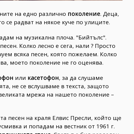
ните на едно различно
поколение
. Деца,
 се радват на някое куче по улиците.
адам на музикална плоча. "Бийтълс".
песен. Колко лесно е сега, нали ? Просто
уем всяка песен, която пожелаем. Колко
ова, моето поколение не го оценява.
офон
или
касетофон
, за да слушаме
та, не се вслушваме в текста, защото
в великата мрежа на нашето поколение –
та песен на краля Елвис Пресли, който ще
 усмивка и попадам на вестник от 1961 г.