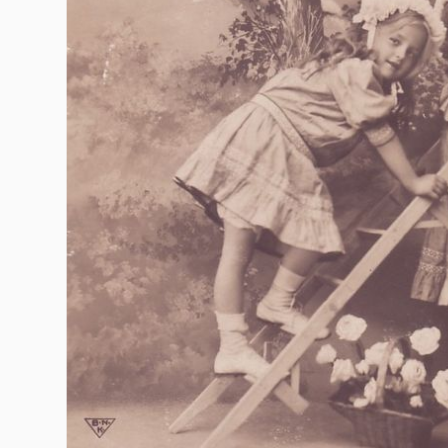
Гурме
237
Пътувай
389
Здраве
Gentlemen
382
1816
Wellness
ПОСЛЕДВАЙТЕ
НИ