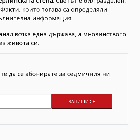
ерлинската стена
. Светът е бил разделен,
. Факти, които тогава са определяли
опълнителна информация.
анал всяка една държава, а мнозинството
ез живота си.
ете да се абонирате за седмичния ни