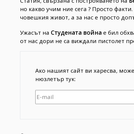
Статия, свързана с построяването на
Б
но какво учим ние сега ? Просто факти
човешкия живот, а за нас е просто д
Ужасът на
Студената война
е бил обхв
от нас дори не са виждали пистолет пр
Ако нашият сайт ви харесва, мож
нюзлетър тук: