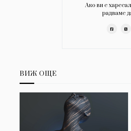
Ако ви е харесал
радваме д
ВИЖ ОЩЕ