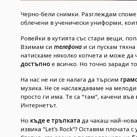
Черно-бели снимки. Разглеждам споме
облечени в ученически униформи, които
Ровейки в кутията със стари вещи, поп
Взимам си
телефона
и си пускам тяхна 
натискаме няколко копчета и може да ч
достъпно
е всичко. Но точно заради т
На нас не ни се налага да търсим
грам
музика. Не се наслаждаваме на мелодия
просто ги има. Те са "там", качени въ
Интернетът.
Но
къде е тръпката
да чакаш най-нова
извика "Let’s Rock"? Оставям плочата с