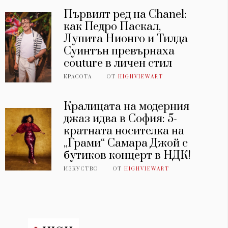
Първият ред на Chanel:
как Педро Паскал,
Лупита Нионго и Тилда
Суинтън превърнаха
couture в личен стил
КРАСОТА
ОТ
HIGHVIEWART
Кралицата на модерния
джаз идва в София: 5-
кратната носителка на
„Грами“ Самара Джой с
бутиков концерт в НДК!
ИЗКУСТВО
ОТ
HIGHVIEWART