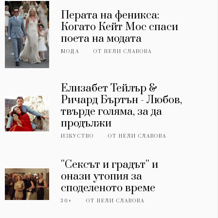
Перата на феникса:
Когато Кейт Мос спаси
поета на модата
МОДА
ОТ
НЕЛИ СЛАВОВА
Елизабет Тейлър &
Ричард Бъртън - Любов,
твърде голяма, за да
продължи
ИЗКУСТВО
ОТ
НЕЛИ СЛАВОВА
''Сексът и градът'' и
онази утопия за
споделеното време
30+
ОТ
НЕЛИ СЛАВОВА