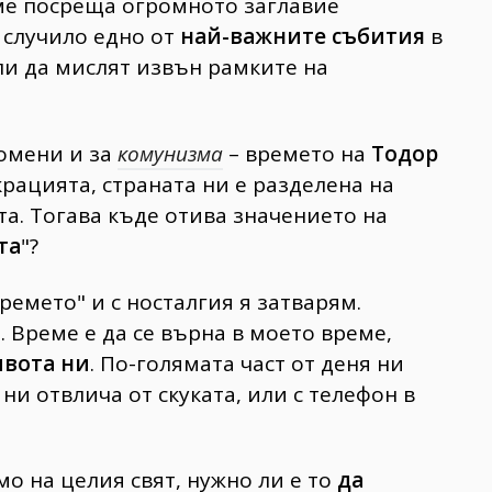
ме посреща огромното заглавие
е случило едно от
най-важните събития
в
ли да мислят извън рамките на
помени и за
комунизма
– времето на
Тодор
крацията, страната ни е разделена на
тта. Тогава къде отива значението на
та
"?
емето" и с носталгия я затварям.
 Време е да се върна в моето време,
ивота ни
. По-голямата част от деня ни
ни отвлича от скуката, или с телефон в
о на целия свят, нужно ли е то
да