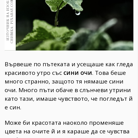
X
И
З
Т
О
Ч
Н
И
К
Н
А
И
З
О
Б
Р
А
Ж
Е
Н
И
Е
:
С
Н
И
М
К
А
:
P
I
X
A
B
A
Y
.
C
O
M
/
C
A
N
D
I
I
1970
30+
1710
Гурме
Пътувай
237
389
Здраве
Вървеше по пътеката и усещаше как гледа
красивото утро със
сини очи
. Това беше
Gentlemen
много странно, защото тя нямаше сини
382
очи. Много пъти обаче в слънчеви утрини
като тази, имаше чувството, че погледът й
Wellness
е син.
1817
Може би красотата наоколо променяше
ПОСЛЕДВАЙТЕ
цвета на очите й и я караше да се чувства
НИ