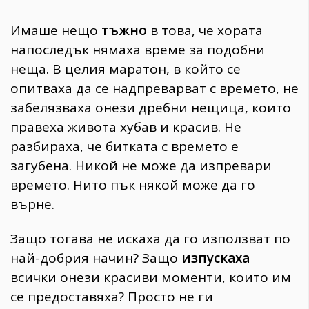
Имаше нещо
тъжно
в това, че хората
напоследък нямаха време за подобни
неща. В целия маратон, в който се
опитваха да се надпреварват с времето, не
забелязваха онези дребни нещица, които
правеха живота хубав и красив. Не
разбираха, че битката с времето е
загубена. Никой не може да изпревари
времето. Нито пък някой може да го
върне.
Защо тогава не искаха да го използват по
най-добрия начин? Защо
изпускаха
всички онези красиви моменти, които им
се предоставяха? Просто не ги