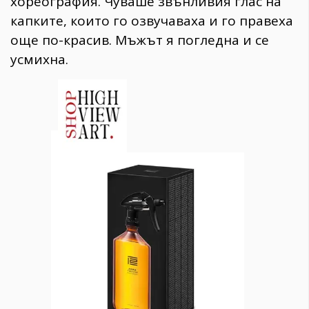
хореография. Чуваше звънливия глас на
капките, които го озвучаваха и го правеха
още по-красив. Мъжът я погледна и се
усмихна.