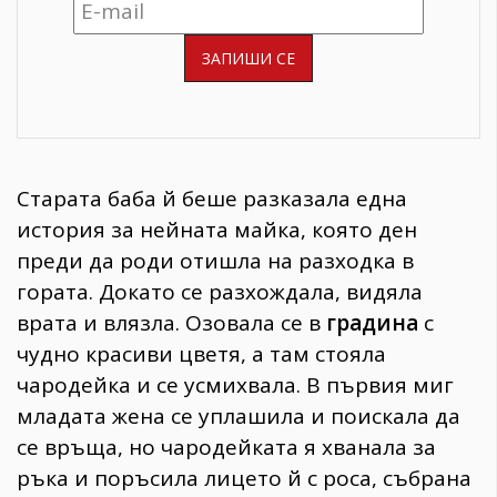
Старата баба й беше разказала една
история за нейната майка, която ден
преди да роди отишла на разходка в
гората. Докато се разхождала, видяла
врата и влязла. Озовала се в
градина
с
чудно красиви цветя, а там стояла
чародейка и се усмихвала. В първия миг
младата жена се уплашила и поискала да
се връща, но чародейката я хванала за
ръка и поръсила лицето й с роса, събрана