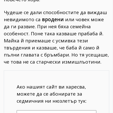
Чудеше се дали способностите да виждаш
невидимото са
вродени
или човек може
да ги развие. При нея бяха семейна
особеност. Поне така казваше прабаба й.
Майка й приемаше с усмивка тези
твърдения и казваше, че баба й само й
пълни главата с бръмбари. Но тя усещаше,
че това не са старчески измишлъотини.
Ако нашият сайт ви харесва,
можете да се абонирате за
седмичния ни нюзлетър тук: