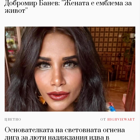
Добромир Банев: ''Жената е емблема за
живот''
ЦВЕТНО
ОТ
HIGHVIEWART
Основателката на световната огнена
лига за люти надяждания идва в