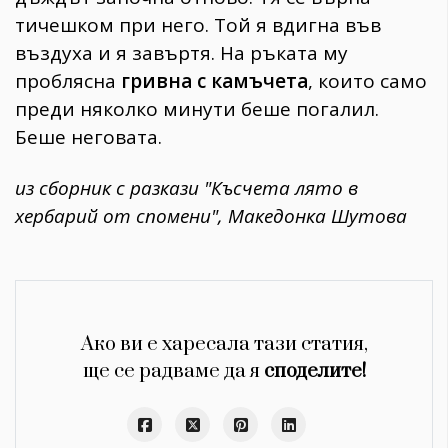
тичешком при него. Той я вдигна във
въздуха и я завъртя. На ръката му
проблясна
гривна с камъчета
, които само
преди няколко минути беше погалил.
Беше неговата.
из сборник с разкази "Късчета лято в
хербарий от спомени", Македонка Шутова
Ако ви е харесала тази статия,
ще се радваме да я
споделите!