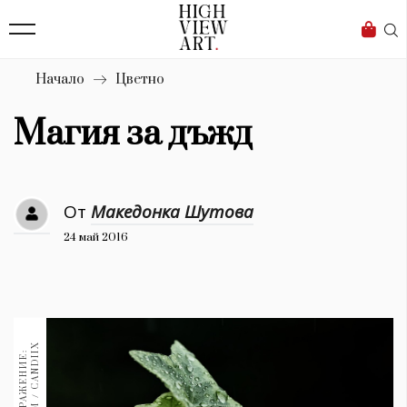
139
Бизнес
1633
Мода
Начало
Цветно
16
Dialogue
Магия за дъжд
Изкуство
4340
От
Македонка Шутова
Красота
24 май 2016
777
Дизайн
1272
1188
Книги