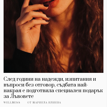
Красота
поверителност
Цветно
ModerenDom
Гурме
Пътувай
Wellness
СЛЕДВАЙТЕ НИ
Facebook
Instagram
Twitter
Pinterest
YouTube
Spotify
Soundcloud
Ако нашият сайт ви харесва, можете да се абонирате за
седмичния ни нюзлетър тук:
След години на надежди, изпитания и
въпроси без отговор, съдбата най-
накрая е подготвила специален подарък
за Лъвовете
© 2026, HighViewArt | Всички права запазени
WELLNESS
ОТ
МАРИЕЛА ИЛИЕВА