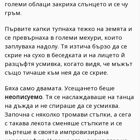
големи облаци закриха слънцето и се чу
гръм.
Първите капки тупнаха тежко на земята и
се превърнаха в големи мехури, които
заплуваха надолу. Тя изтича бързо да се
скрие на сухо в беседката и на лицето й
разцъфтя усмивка, когато видя, че мъжът
също тичаше към нея да се скрие.
Бяха само двамата. Усещането беше
неописуемо
. Тя се наслаждаваше на танца
на дъжда и не спираше да се усмихва.
Започна с няколко тромави стъпки, а сега
с такава лекота сменяше стъпките и се
въртеше в своята импровизирана