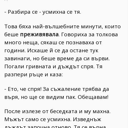
- Разбира се - усмихна се тя.
Това бяха най-вълшебните минути, които
беше
преживявала
. Говориха за толкова
много неща, сякаш се познаваха от
години. Искаше й се да остане тук
завинаги, но беше време да си върви.
Погали гривната и дъждът спря. Тя
разпери ръце и каза:
- Ето, че спря! За съжаление трябва да
въря, но ще се видим пак. Обещавам!
После излезе от беседката и му махна.
Мъжът само се усмихна. Изведнъж
дъждът започна отново. Тя се върна