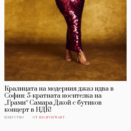
Кралицата на модерния джаз идва в
София: 5-кратната носителка на
„Грами“ Самара Джой с бутиков
концерт в НДК!
ИЗКУСТВО
ОТ
HIGHVIEWART