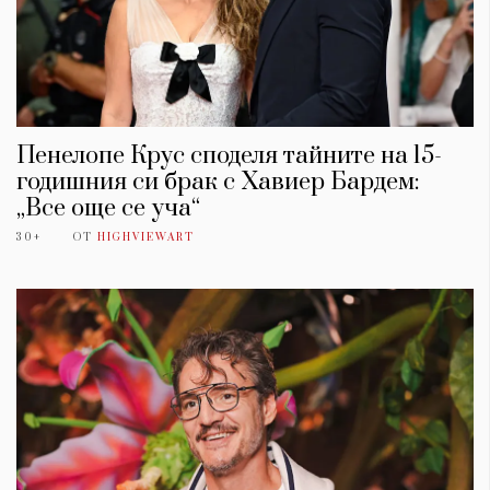
Пенелопе Крус споделя тайните на 15-
годишния си брак с Хавиер Бардем:
„Все още се уча“
30+
ОТ
HIGHVIEWART