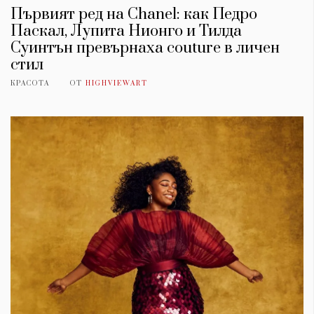
Първият ред на Chanel: как Педро
Паскал, Лупита Нионго и Тилда
Суинтън превърнаха couture в личен
стил
КРАСОТА
ОТ
HIGHVIEWART