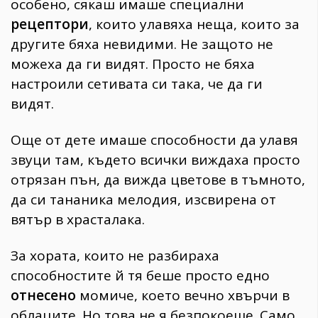
особено, сякаш имаше специални
рецептори
, които улавяха неща, които за
другите бяха невидими. Не защото не
можеха да ги видят. Просто не бяха
настроили сетивата си така, че да ги
видят.
Още от дете имаше способности да улавя
звуци там, където всички виждаха просто
отрязан пън, да вижда цветове в тъмното,
да си тананика мелодия, изсвирена от
вятър в храсталака.
За хората, които не разбираха
способностите й тя беше просто едно
отнесено
момиче, което вечно хвърчи в
облаците. Но това не я безпокоеше. Само