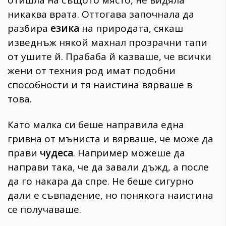
отишла на същото място, не видяла
никаква врата. Оттогава започнала да
разбира
езика
на природата, сякаш
изведнъж някой махнал прозрачни тапи
от ушите й. Прабаба й казваше, че всички
жени от техния род имат подобни
способности и тя наистина вярваше в
това.
Като малка си беше направила една
гривна от мъниста и вярваше, че може да
прави
чудеса
. Например можеше да
направи така, че да завали дъжд, а после
да го накара да спре. Не беше сигурно
дали е съвпадение, но понякога наистина
се получаваше.