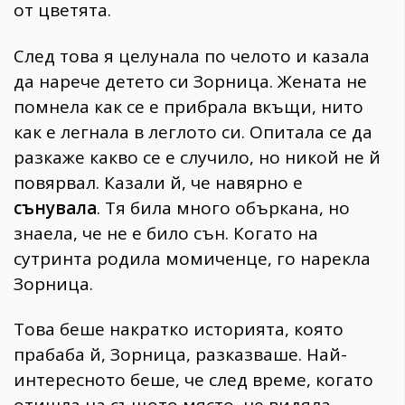
от цветята.
След това я целунала по челото и казала
да нарече детето си Зорница. Жената не
помнела как се е прибрала вкъщи, нито
как е легнала в леглото си. Опитала се да
разкаже какво се е случило, но никой не й
повярвал. Казали й, че навярно е
сънувала
. Тя била много объркана, но
знаела, че не е било сън. Когато на
сутринта родила момиченце, го нарекла
Зорница.
Това беше накратко историята, която
прабаба й, Зорница, разказваше. Най-
интересното беше, че след време, когато