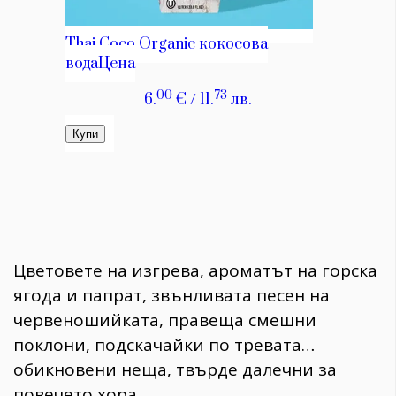
Цветовете на изгрева, ароматът на горска
ягода и папрат, звънливата песен на
червеношийката, правеща смешни
поклони, подскачайки по тревата…
обикновени неща, твърде далечни за
повечето хора.