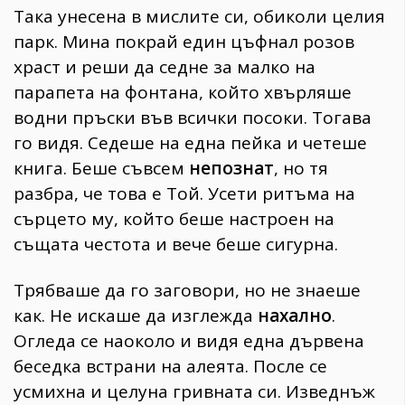
Така унесена в мислите си, обиколи целия
парк. Мина покрай един цъфнал розов
храст и реши да седне за малко на
парапета на фонтана, който хвърляше
водни пръски във всички посоки. Тогава
го видя. Седеше на една пейка и четеше
книга. Беше съвсем
непознат
, но тя
разбра, че това е Той. Усети ритъма на
сърцето му, който беше настроен на
същата честота и вече беше сигурна.
Трябваше да го заговори, но не знаеше
как. Не искаше да изглежда
нахално
.
Огледа се наоколо и видя една дървена
беседка встрани на алеята. После се
усмихна и целуна гривната си. Изведнъж