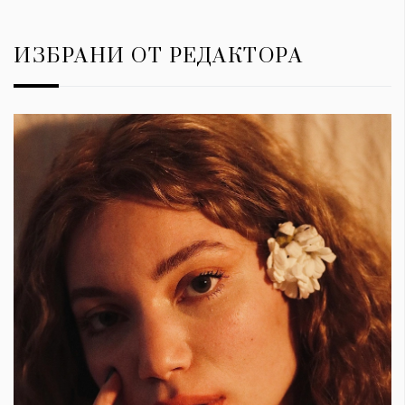
ИЗБРАНИ ОТ РЕДАКТОРА
КАТЕГОРИИ
ЗА НАС
Wine&Dine
Условия за
Подкасти
ползване
Мода
За нас
Dialogue
Реклама
Изкуство
Политика за