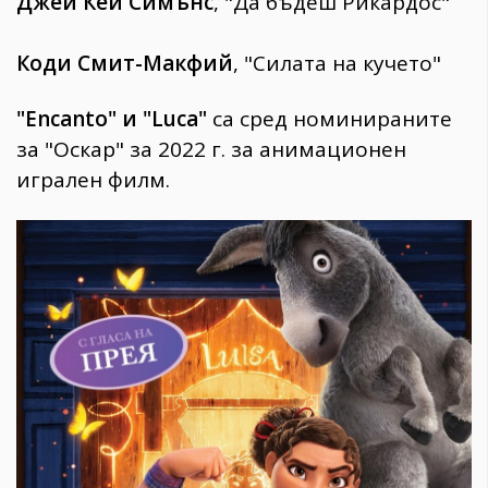
Джей Кей Симънс
, "Да бъдеш Рикардос"
Коди Смит-Макфий
, "Силата на кучето"
"Encanto" и "Luca"
са сред номинираните
за "Оскар" за 2022 г. за анимационен
игрален филм.