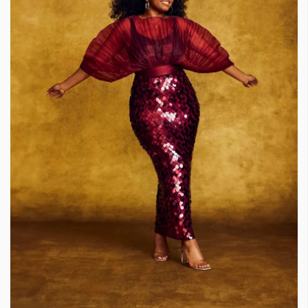
КАТЕГОРИИ
ЗА НАС
Wine&Dine
Условия за
Подкасти
ползване
Мода
За нас
Dialogue
Реклама
Изкуство
Политика за