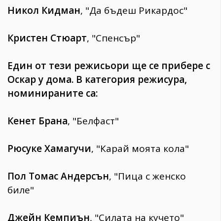
Никол Кидман
, "Да бъдеш Рикардос"
Кристен Стюарт
, "Спенсър"
Един от тези режисьори ще се прибере с
Оскар у дома. В категория режисура,
номинираните са:
Кенет Брана
, "Белфаст"
Рюсуке Хамагучи
, "Карай моята кола"
Пол Томас Андерсън
, "Пица с женско
биле"
Джейн Кемпиън
, "Силата на кучето"