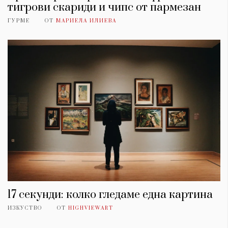
тигрови скариди и чипс от пармезан
ГУРМЕ
ОТ
МАРИЕЛА ИЛИЕВА
17 секунди: колко гледаме една картина
ИЗКУСТВО
ОТ
HIGHVIEWART