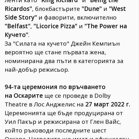
Ricardos"
, блокбастърите
"Dune"
и
"West
Side Story"
и фаворити, включително
"Belfast"
,
"Licorice Pizza"
и
"The Power на
Кучето"
.
За "Силата на кучето" Джейн Кемпиън
вероятно ще стане първата жена,
номинирана два пъти в категорията за
най-добър режисьор.
94-та церемония по връчването
на Оскарите
ще се проведе в Dolby
Theatre в Лос Анджелис на
27 март 2022 г.
Церемонията ще бъде продуцирана от
Уил Пакър и режисирана от Глен Вайс,
който ръководи последните шест
Оскара. Наградите ще имат и официален