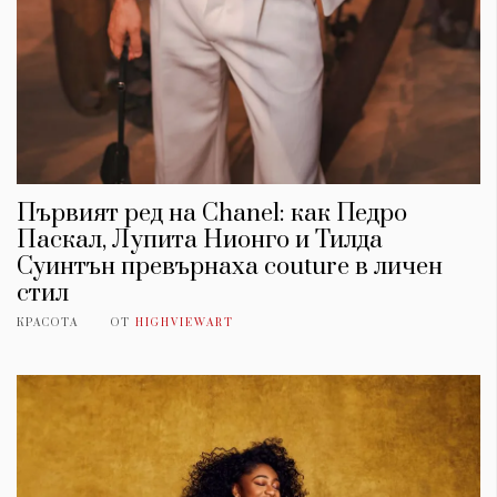
Първият ред на Chanel: как Педро
Паскал, Лупита Нионго и Тилда
Суинтън превърнаха couture в личен
стил
КРАСОТА
ОТ
HIGHVIEWART