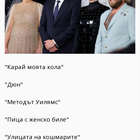
"Карай моята кола"
"Дюн"
"Методът Уилямс"
"Пица с женско биле"
"Улицата на кошмарите"