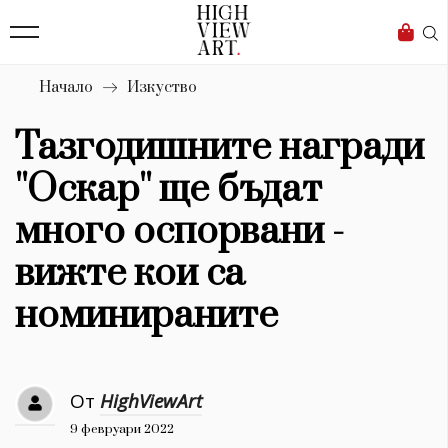
139
Бизнес
1633
Мода
Начало
Изкуство
16
Dialogue
Тазгодишните награди
Изкуство
''Оскар'' ще бъдат
4340
много оспорвани -
Красота
вижте кои са
777
номинираните
Дизайн
1272
От
HighViewArt
1188
Книги
9 февруари 2022