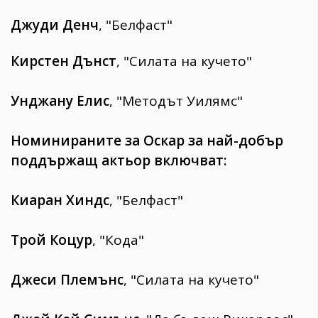
Джуди Денч
, "Белфаст"
Кирстен Дънст
, "Силата на кучето"
Унджану Елис
, "Методът Уилямс"
Номинираните за Оскар за най-добър
поддържащ актьор включват:
Киаран Хиндс
, "Белфаст"
Трой Коцур
, "Кода"
Джеси Племънс
, "Силата на кучето"