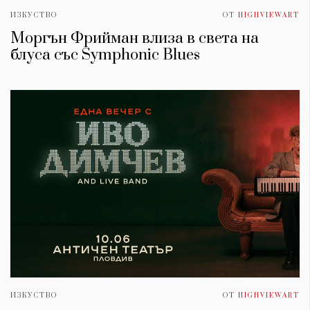
ИЗКУСТВО
ОТ
HIGHVIEWART
Моргън Фрийман влиза в света на
блуса със Symphonic Blues
ИЗКУСТВО
ОТ
HIGHVIEWART