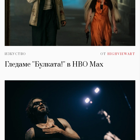
ИЗКУСТВО
ОТ
HIGHVIEWART
Гледаме ''Булката!'' в HBO Max