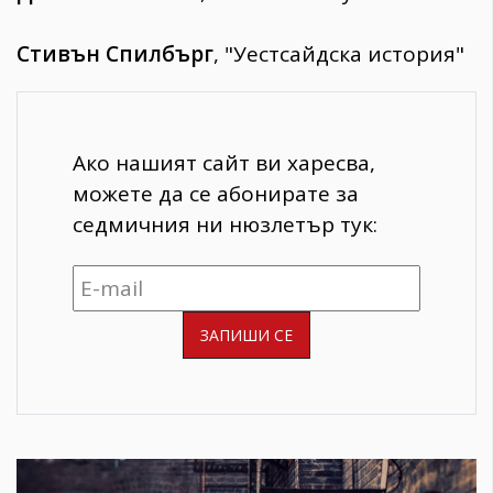
Стивън Спилбърг
, "Уестсайдска история"
Ако нашият сайт ви харесва,
можете да се абонирате за
седмичния ни нюзлетър тук: