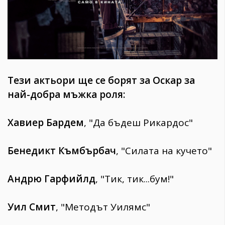
Тези актьори ще се борят за Оскар за
най-добра мъжка роля:
Хавиер Бардем
, "Да бъдеш Рикардос"
Бенедикт Къмбърбач
, "Силата на кучето"
Андрю Гарфийлд
, "Тик, тик...бум!"
Уил Смит
, "Методът Уилямс"