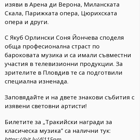
изяви в Арена ди Верона, Миланската
Скала, Парижката опера, Цюрихската
опера и други.
С Якуб Орлински Соня Йончева споделя
обща професионална страст по
бароковата музика и са имали съвместни
участия в телевизионни продукции. За
зрителите в Пловдив те са подготвили
специална изненада.
Заповядайте и на двете знакови събития с
изявени световни артисти!
Билетите за „Тракийски награди за
класическа музика” са налични тук:
https://bit.ly/4l115pm
.