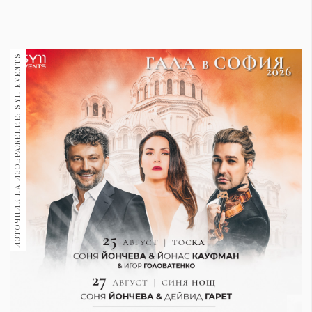
1970
30+
1709
Гурме
ИЗТОЧНИК НА ИЗОБРАЖЕНИЕ: SY11 EVENTS
Пътувай
237
389
Здраве
Gentlemen
382
Wellness
1816
ПОСЛЕДВАЙТЕ
НИ