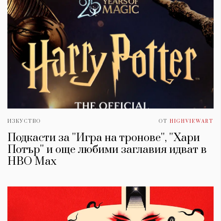
ИЗКУСТВО
ОТ
HIGHVIEWART
Подкасти за ''Игра на тронове'', ''Хари
Потър'' и още любими заглавия идват в
HBO Max