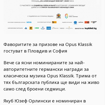
Фаворитите за призове на Opus Klassik
гостуват в Пловдив и София
Вече са ясни номинираните за най-
авторитетните германски награди за
класическа музика Opus Klassik. Трима от
тях българската публика ще види на живо
само след броени седмици.
Якуб Юзеф Орлински е номиниран в