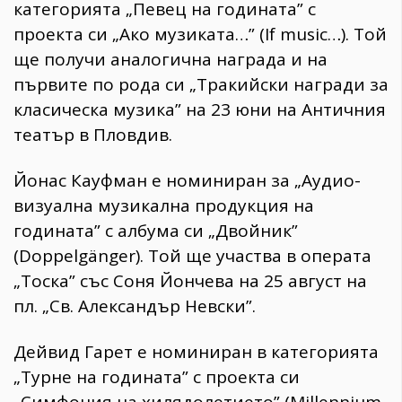
категорията „Певец на годината” с
проекта си „Ако музиката…” (If music…). Той
ще получи аналогична награда и на
първите по рода си „Тракийски награди за
класическа музика” на 23 юни на Античния
театър в Пловдив.
Йонас Кауфман е номиниран за „Аудио-
визуална музикална продукция на
годината” с албума си „Двойник”
(Doppelgänger). Той ще участва в операта
„Тоска” със Соня Йончева на 25 август на
пл. „Св. Александър Невски”.
Дейвид Гарет е номиниран в категорията
„Турне на годината” с проекта си
„Симфония на хилядолетието” (Millennium