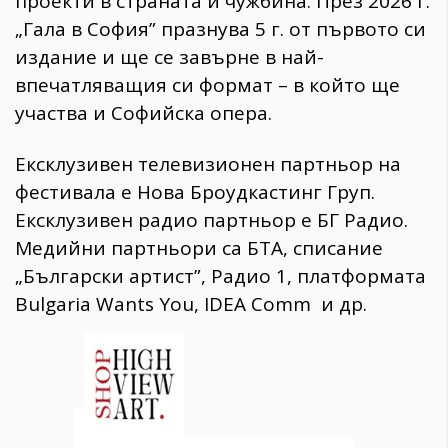
проекти в страната и чужбина. През 2026 г.
„Гала в София” празнува 5 г. от първото си
издание и ще се завърне в най-
впечатляващия си формат – в който ще
участва и Софийска опера.
Ексклузивен телевизионен партньор на
фестивала е Нова Броудкастинг Груп.
Ексклузивен радио партньор е БГ Радио.
Медийни партньори са БТА, списание
„Български артист”, Радио 1, платформата
Bulgaria Wants You, IDEA Comm и др.