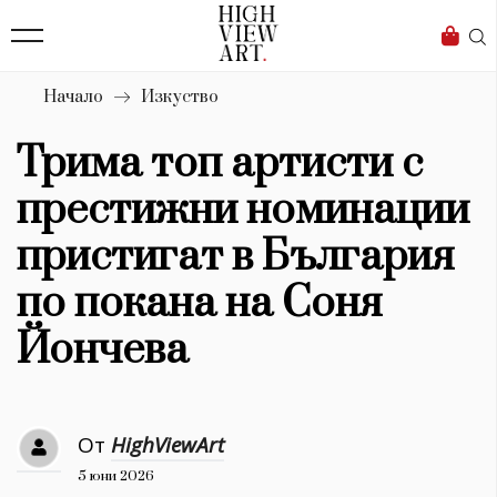
139
Бизнес
1633
Мода
Начало
Изкуство
16
Dialogue
Трима топ артисти с
Изкуство
престижни номинации
4339
пристигат в България
Красота
по покана на Соня
777
Йончева
Дизайн
1272
От
HighViewArt
1188
Книги
5 юни 2026