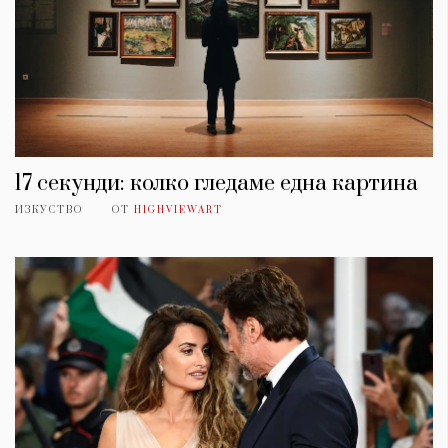
17 секунди: колко гледаме една картина
ИЗКУСТВО
ОТ
HIGHVIEWART