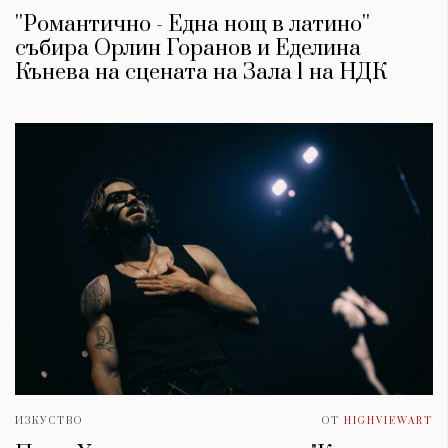
''Романтично - Една нощ в латино''
събира Орлин Горанов и Еделина
Кънева на сцената на Зала 1 на НДК
ИЗКУСТВО
ОТ
HIGHVIEWART