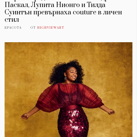
Паскал, Лупита Нионго и Тилда
Суинтън превърнаха couture в личен
стил
КРАСОТА
ОТ
HIGHVIEWART
КАТЕГОРИИ
ЗА НАС
Wine&Dine
Условия за
Подкасти
ползване
Мода
За нас
Dialogue
Реклама
Изкуство
Политика за