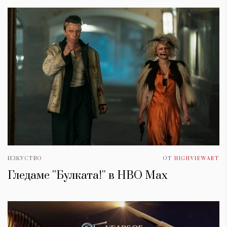
ИЗКУСТВО
ОТ
HIGHVIEWART
Гледаме ''Булката!'' в HBO Max