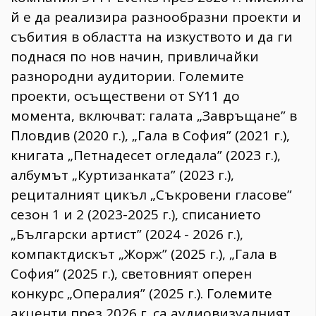
й е да реализира разнообразни проекти и
събития в областта на изкуството и да ги
поднася по нов начин, привличайки
разнородни аудитории. Големите
проекти, осъществени от SY11 до
момента, включват: галата „Завръщане” в
Пловдив (2020 г.), „Гала в София” (2021 г.),
книгата „Петнадесет огледала” (2023 г.),
албумът „Куртизанката” (2023 г.),
рециталният цикъл „Съкровени гласове”
сезон 1 и 2 (2023-2025 г.), списанието
„Български артист” (2024 - 2026 г.),
компактдискът „Жорж” (2025 г.), „Гала в
София” (2025 г.), световният оперен
конкурс „Опералия” (2025 г.). Големите
акценти през 2026 г. са аудиовизуалният