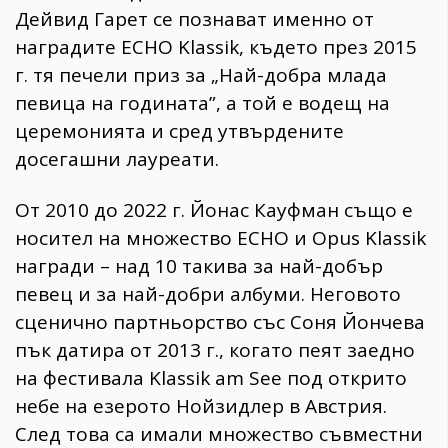
Дейвид Гарет се познават именно от
наградите ECHO Klassik, където през 2015
г. тя печели приз за „Най-добра млада
певица на годината”, а той е водещ на
церемонията и сред утвърдените
досегашни лауреати.
От 2010 до 2022 г. Йонас Кауфман също е
носител на множество ECHO и Opus Klassik
награди – над 10 такива за най-добър
певец и за най-добри албуми. Неговото
сценично партньорство със Соня Йончева
пък датира от 2013 г., когато пеят заедно
на фестивала Klassik am See под открито
небе на езерото Нойзидлер в Австрия.
След това са имали множество съвместни