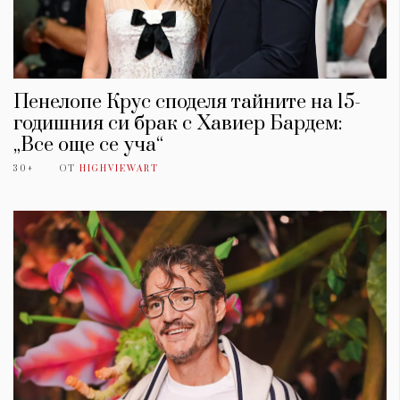
Пенелопе Крус споделя тайните на 15-
годишния си брак с Хавиер Бардем:
„Все още се уча“
30+
ОТ
HIGHVIEWART