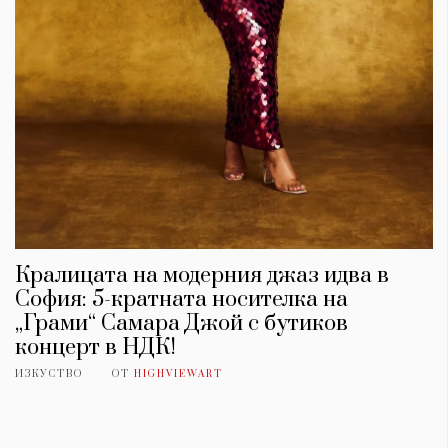
Красота
поверителност
Цветно
ModerenDom
Гурме
Пътувай
Wellness
СЛЕДВАЙТЕ НИ
Facebook
Instagram
Twitter
Pinterest
YouTube
Spotify
Soundcloud
Кралицата на модерния джаз идва в
Ако нашият сайт ви харесва, можете да се абонирате за
седмичния ни нюзлетър тук:
София: 5-кратната носителка на
„Грами“ Самара Джой с бутиков
концерт в НДК!
ИЗКУСТВО
ОТ
HIGHVIEWART
© 2026, HighViewArt | Всички права запазени