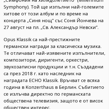
Symphony). Той ще изпълни най-големите
хитове от този албум и по време на
концерта „Синя нощ” със Соня Йончева на
27 август на пл. „Св. Александър Невски”.
Opus Klassik са най-престижните
германски награди за класическа музика.
Те отличават най-изявените изпълнители,
композитори, диригенти, оркестри,
звукозаписни продукции и т.н. Създадени
са през 2018 г. като наследник на
наградата ECHO Klassik. Връчват се всяка
година в Konzerthaus в Берлин. Събитието
се излъчва директно по германската
обществена телевизия, защото е от висок
обществен интерес.