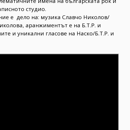
лематичните имена на българската рок и
аписното студио.
ние е дело на: музика Славчо Николов/
Николова, аранжиментът е на Б.Т.Р. и
ите и уникални гласове на Наско/Б.Т.Р. и