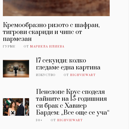
Кремообразно ризото с шафран,
тигрови скариди и чипс от
пармезан
ГУРМЕ
ОТ
МАРИЕЛА ИЛИЕВА
17 секунди: колко
гледаме една картина
ИЗКУСТВО
ОТ
HIGHVIEWART
Пенелопе Крус споделя
тайните на 15-годишния
си брак с Хавиер
Бардем: „Все още се уча“
30+
ОТ
HIGHVIEWART