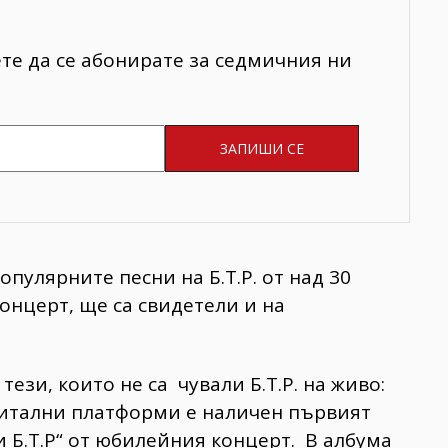
ете да се абонирате за седмичния ни
опулярните песни на Б.Т.Р. от над 30
онцерт, ще са свидетели и на
тези, които не са чували Б.Т.Р. на живо:
гитални платформи е наличен първият
и Б.Т.Р“ от юбилейния концерт. В албума