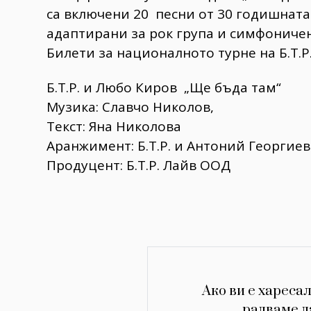
са включени 20 песни от 30 годишната
адаптирани за рок група и симфониче
Билети за националното турне на Б.Т.Р. :
Б.Т.Р. и Любо Киров „Ще бъда там“
Музика: Славчо Николов,
Текст: Яна Николова
Аранжимент: Б.Т.Р. и Антоний Георгие
Продуцент: Б.Т.Р. Лайв ООД
Ако ви е харесал
радваме д