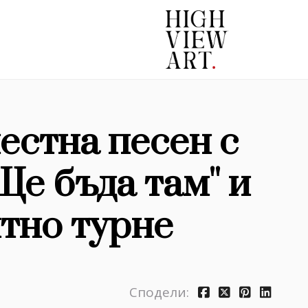
местна песен с
е бъда там'' и
ятно турне
Сподели: