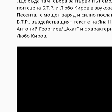
„Ще бъда там“ събра за първи път емб
поп сцена Б.Т.Р. и Любо Киров в звукоз
Песента, с мощен заряд и силно посла
Б.Т.Р., въздействащият текст е на Яна 
Антоний Георгиев/ „Ахат“ и с характерн
Любо Киров.