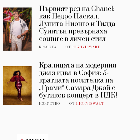
Първият ред на Chanel:
как Педро Паскал,
Лупита Нионго и Тилда
Суинтън превърнаха
couture в личен стил
КРАСОТА
ОТ
HIGHVIEWART
Кралицата на модерния
джаз идва в София: 5-
кратната носителка на
„Грами“ Самара Джой с
бутиков концерт в НДК!
ИЗКУСТВО
ОТ
HIGHVIEWART