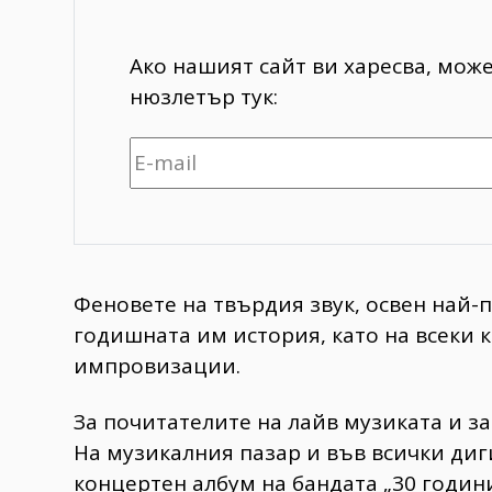
Ако нашият сайт ви харесва, мож
нюзлетър тук:
Феновете на твърдия звук, освен най-п
годишната им история, като на всеки к
импровизации.
За почитателите на лайв музиката и за 
На музикалния пазар и във всички ди
концертен албум на бандата „30 годин