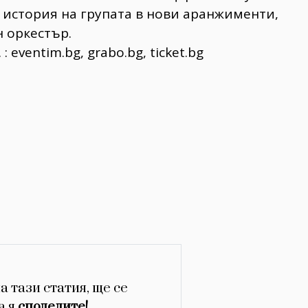
 история на групата в нови аранжименти,
н оркестър.
 eventim.bg, grabo.bg, ticket.bg
в
а тази статия, ще се
а я
споделите!