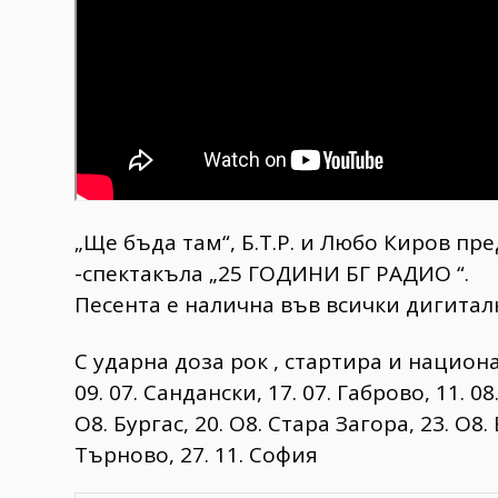
„Ще бъда там“, Б.Т.Р. и Любо Киров пр
-спектакъла „25 ГОДИНИ БГ РАДИО “.
Песента е налична във всички дигита
С ударна доза рок , стартира и национа
09. 07. Сандански, 17. 07. Габрово, 11. 08
О8. Бургас, 20. О8. Стара Загора, 23. О8.
Търново, 27. 11. София