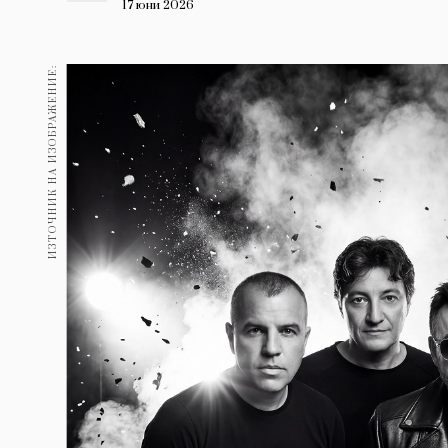
Гурме
17 юни 2026
237
Пътувай
ИЗТОЧНИК НА ИЗОБРАЖЕНИЕ:
389
Здраве
Gentlemen
382
1816
Wellness
ПОСЛЕДВАЙТЕ
НИ