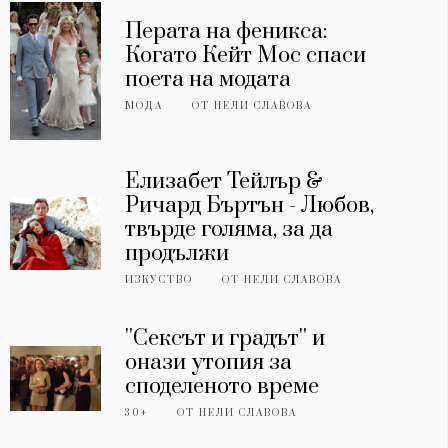
Перата на феникса:
Когато Кейт Мос спаси
поета на модата
МОДА
ОТ
НЕЛИ СЛАВОВА
Елизабет Тейлър &
Ричард Бъртън - Любов,
твърде голяма, за да
продължи
ИЗКУСТВО
ОТ
НЕЛИ СЛАВОВА
''Сексът и градът'' и
онази утопия за
споделеното време
30+
ОТ
НЕЛИ СЛАВОВА