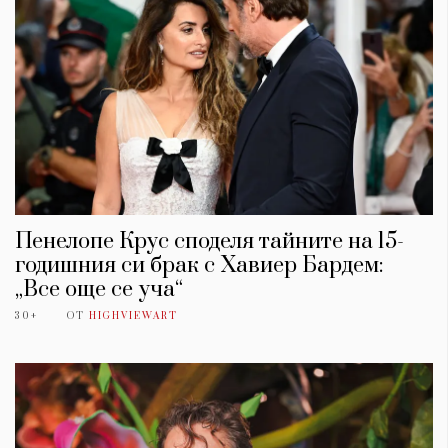
Пенелопе Крус споделя тайните на 15-
годишния си брак с Хавиер Бардем:
„Все още се уча“
30+
ОТ
HIGHVIEWART