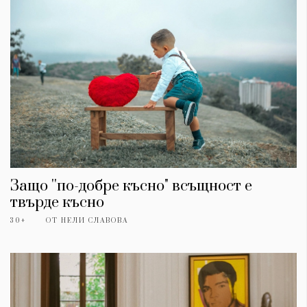
Защо ''по-добре късно" всъщност е
твърде късно
30+
ОТ
НЕЛИ СЛАВОВА