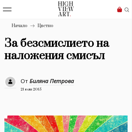
139
Бизнес
1633
Мода
Начало
Цветно
16
Dialogue
За безсмислието на
Изкуство
наложения смисъл
4339
Красота
От
Биляна Петрова
777
21 юли 2015
Дизайн
1272
1188
Книги