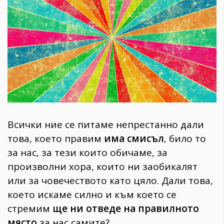
1970
30+
1709
Гурме
Пътувай
237
389
Здраве
Gentlemen
Всички ние се питаме непрестанно дали
382
това, което правим
има смисъл
, било то
за нас, за тези които обичаме, за
Wellness
произволни хора, които ни заобикалят
1816
или за човечеството като цяло. Дали това,
което искаме силно и към което се
стремим
ще ни отведе на правилното
ПОСЛЕДВАЙТЕ
НИ
място
за нас самите?