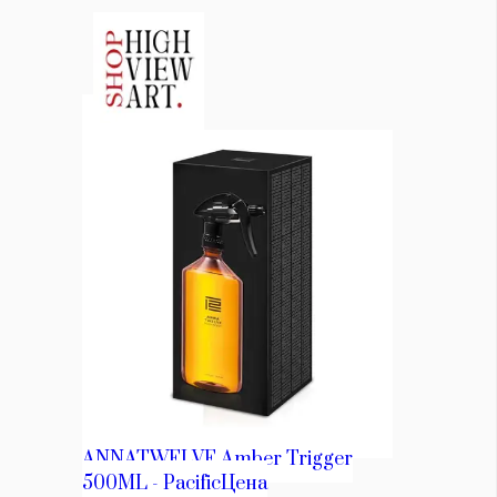
Красота
поверителност
Цветно
ModerenDom
Гурме
Пътувай
Wellness
СЛЕДВАЙТЕ НИ
Facebook
Instagram
Twitter
Pinterest
YouTube
Spotify
Soundcloud
Ако нашият сайт ви харесва, можете да се абонирате за
седмичния ни нюзлетър тук:
© 2026, HighViewArt | Всички права запазени