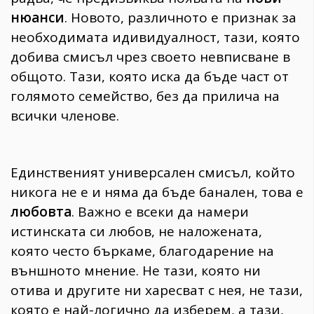
нюанси
. Новото, различното е признак за
необходимата идивидуалност, тази, която
добива смисъл чрез своето невписване в
общото. Тази, която иска да бъде част от
голямото семейство, без да прилича на
всички членове.
Единственият универсален смисъл, който
никога не е и няма да бъде банален, това е
любовта
. Важно е всеки да намери
истинската си любов, не наложената,
която често бъркаме, благодарение на
външното мнение. Не тази, която ни
отива и другите ни харесват с нея, не тази,
която е най-логично да изберем, а тази,