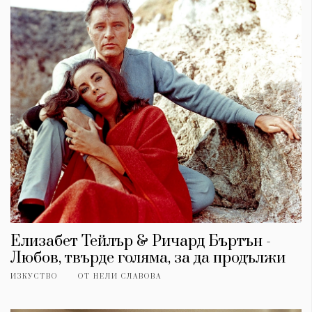
Елизабет Тейлър & Ричард Бъртън -
Любов, твърде голяма, за да продължи
ИЗКУСТВО
ОТ
НЕЛИ СЛАВОВА