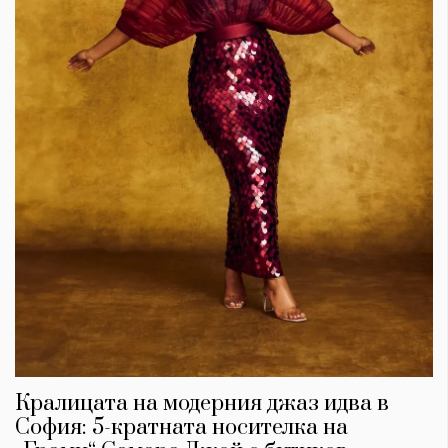
Кралицата на модерния джаз идва в
София: 5-кратната носителка на