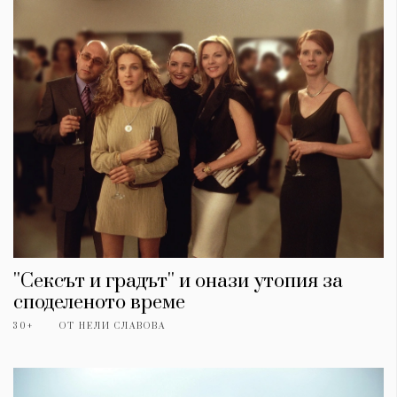
''Сексът и градът'' и онази утопия за
споделеното време
30+
ОТ
НЕЛИ СЛАВОВА