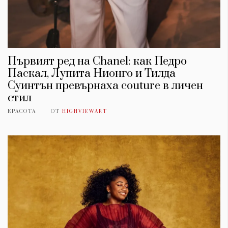
Първият ред на Chanel: как Педро
Паскал, Лупита Нионго и Тилда
Суинтън превърнаха couture в личен
стил
КРАСОТА
ОТ
HIGHVIEWART