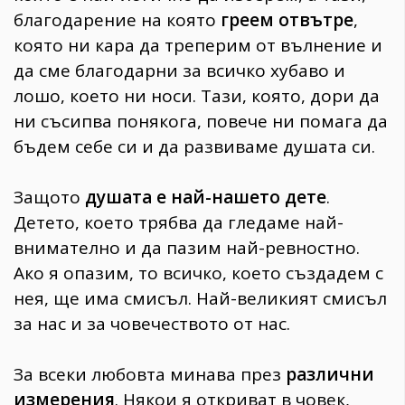
благодарение на която
греем отвътре
,
която ни кара да треперим от вълнение и
да сме благодарни за всичко хубаво и
лошо, което ни носи. Тази, която, дори да
ни съсипва понякога, повече ни помага да
бъдем себе си и да развиваме душата си.
Защото
душата е най-нашето дете
.
Детето, което трябва да гледаме най-
внимателно и да пазим най-ревностно.
Ако я опазим, то всичко, което създадем с
нея, ще има смисъл. Най-великият смисъл
за нас и за човечеството от нас.
За всеки любовта минава през
различни
измерения
. Някои я откриват в човек,