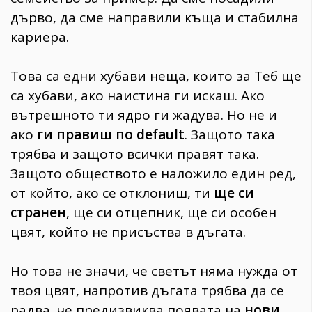
дърво, да сме направили къща и стабилна
кариера.
Това са едни хубави неща, които за Теб ще
са хубави, ако наистина ги искаш. Ако
вътрешното ти ядро ги жадува. Но не и
ако
ги правиш по default
. Защото така
трябва и защото всички правят така.
Защото обществото е наложило един ред,
от който, ако се отклониш, ти
ще си
странен
, ще си отцепник, ще си особен
цвят, който не присъства в дъгата.
Но това не значи, че светът няма нужда от
твоя цвят, напротив дъгата трябва да се
радва, че предизвиква появата на
нови