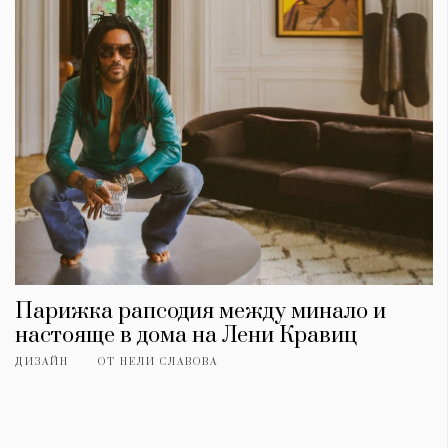
Парижка рапсодия между минало и
КАТЕГОРИИ
ЗА НАС
настояще в дома на Лени Кравиц
Wine&Dine
Условия за
Подкасти
ползване
ДИЗАЙН
ОТ
НЕЛИ СЛАВОВА
Мода
За нас
Dialogue
Реклама
Изкуство
Политика за