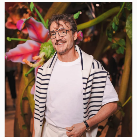
Красота
поверителност
Цветно
ModerenDom
Гурме
Пътувай
Wellness
СЛЕДВАЙТЕ НИ
Facebook
Instagram
Twitter
Pinterest
YouTube
Spotify
Soundcloud
Ако нашият сайт ви харесва, можете да се абонирате за
седмичния ни нюзлетър тук:
© 2026, HighViewArt | Всички права запазени