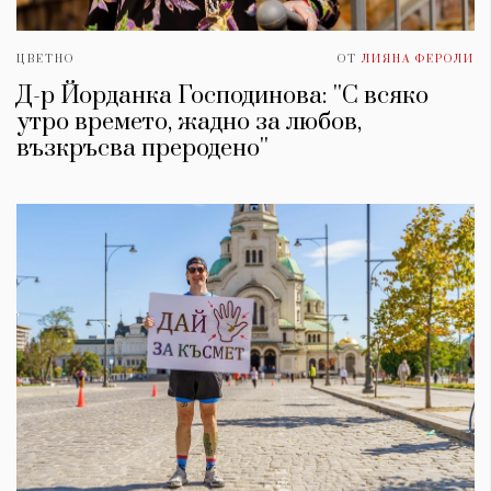
ЦВЕТНО
ОТ
ЛИЯНА ФЕРОЛИ
Д-р Йорданка Господинова: ''С всяко
утро времето, жадно за любов,
възкръсва преродено''