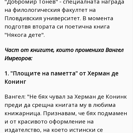
"Добромир Тонев" - специалната награда
на филологическия факултет на
Пловдивския университет. В момента
подготвя втората си поетична книга
"Някога дете".
Част от книгите, които промениха Вангел
Имреоров:
1. "Площите на паметта" от Херман де
Конинг
Вангел: "Не бях чувал за Херман де Конинк
преди да срещна книгата му в любима
книжарница. Признавам, че бях подмамен
и от красивото оформление на
издателство, на което истински се