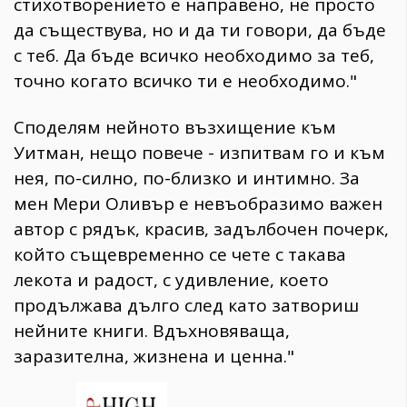
стихотворението е направено, не просто
да съществува, но и да ти говори, да бъде
с теб. Да бъде всичко необходимо за теб,
точно когато всичко ти е необходимо."
Споделям нейното възхищение към
Уитман, нещо повече - изпитвам го и към
нея, по-силно, по-близко и интимно. За
мен Мери Оливър е невъобразимо важен
автор с рядък, красив, задълбочен почерк,
който същевременно се чете с такава
лекота и радост, с удивление, което
продължава дълго след като затвориш
нейните книги. Вдъхновяваща,
заразителна, жизнена и ценна."