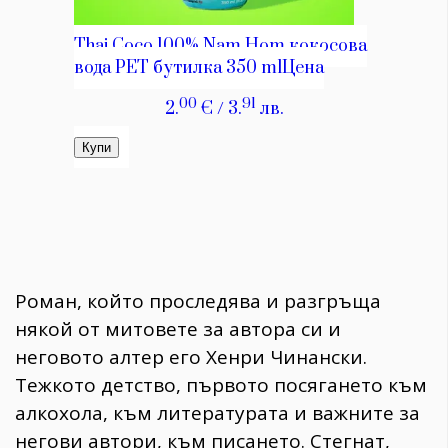
Роман, който проследява и разгръща
някой от митовете за автора си и
неговото алтер его Хенри Чинански.
Тежкото детство, първото посягането към
алкохола, към литературата и важните за
негови автори, към писането. Стегнат,