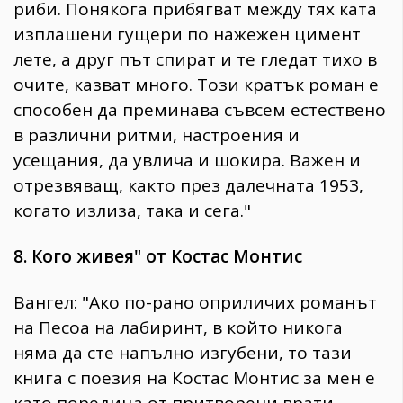
риби. Понякога прибягват между тях ката
изплашени гущери по нажежен цимент
лете, а друг път спират и те гледат тихо в
очите, казват много. Този кратък роман е
способен да преминава съвсем естествено
в различни ритми, настроения и
усещания, да увлича и шокира. Важен и
отрезвяващ, както през далечната 1953,
когато излиза, така и сега."
8. Кого живея" от Костас Монтис
Вангел: "Ако по-рано оприличих романът
на Песоа на лабиринт, в който никога
няма да сте напълно изгубени, то тази
книга с поезия на Костас Монтис за мен е
като поредица от притворени врати,