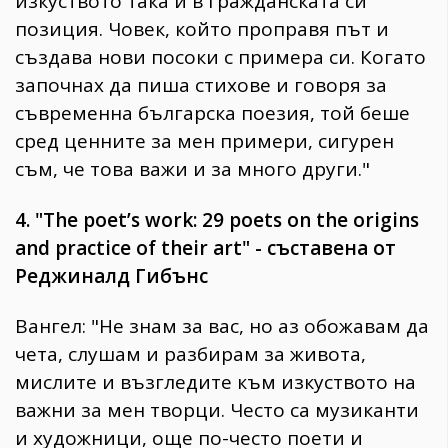
изкуството така и в гражданската си
позиция. Човек, който проправя път и
създава нови посоки с примера си. Когато
започнах да пиша стихове и говоря за
съвременна българска поезия, той беше
сред ценните за мен примери, сигурен
съм, че това важи и за много други."
4. "The poet’s work: 29 poets on the origins
and practice of their art" - съставена от
Реджиналд Гибънс
Вангел: "Не знам за вас, но аз обожавам да
чета, слушам и разбирам за живота,
мислите и възгледите към изкуството на
важни за мен творци. Често са музиканти
и художници, още по-често поети и