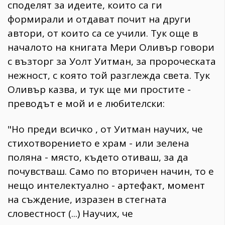
споделят за идеите, които са ги
формирали и отдават почит на други
автори, от които са се учили. Тук още в
началото на книгата Мери Оливър говори
с възторг за Уолт Уитман, за пророческата
нежност, с която той разглежда света. Тук
Оливър казва, и тук ще ми простите -
преводът е мой и е любителски:
"Но преди всичко , от Уитман научих, че
стихотворението е храм - или зелена
поляна - място, където отиваш, за да
почувстваш. Само по вторичен начин, то е
нещо интелектуално - артефакт, момент
на съждение, изразен в стегната
словестност (...) Научих, че