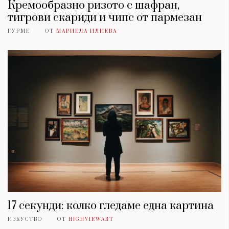
Кремообразно ризото с шафран,
тигрови скариди и чипс от пармезан
ГУРМЕ
ОТ
МАРИЕЛА ИЛИЕВА
17 секунди: колко гледаме една картина
ИЗКУСТВО
ОТ
HIGHVIEWART