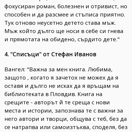
фокусиран роман, болезнен и отривист, но
способен и да разсмее и стъписа приятно.
Тук отново неусетно детето става мъж.
Мъж който дълго ще носи в себе си гнева
и прямотата на обидено, сърдито дете."
4. "Списъци" от Стефан Иванов
Вангел: "Важна за мен книга. Любима,
защото , когато я зачетох не можех да я
оставя и дълго не исках да я връщам на
библиотеката в Пловдив. Книга на
срещите - авторът й те среща с нови
места и истории, запознава те с важни за
него автори и творци, общува с теб, без да
се натрапва или самоизтъква, споделя, без