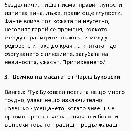
безделничи, пише писма, прави глупости,
изпитва вина, лъже, прави още глупости.
Фанте влиза под кожата ти неусетно,
неговият герой се променя, колкото
между страниците, толкова и между
редовете и така до края на книгата - до
сбогуването с илюзиите, загубата на
невиността, ужасът. Притихването."
3. "Всичко на масата" от Чарлз Буковски
Вангел: "Тук Буковски постига нещо много
трудно, улавя нещо изключително
човешко - усещането, когато знаеш, че
правиш грешка, че нараняваш и боли, и
въпреки това го правиш, продължаваш -