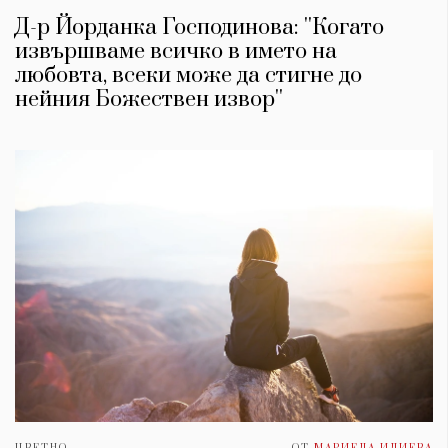
Д-р Йорданка Господинова: ''Когато
извършваме всичко в името на
любовта, всеки може да стигне до
нейния Божествен извор''
ЦВЕТНО
ОТ
МАРИЕЛА ИЛИЕВА