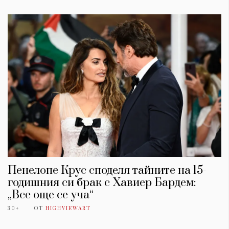
КАТЕГОРИИ
ЗА НАС
Пенелопе Крус споделя тайните на 15-
Wine&Dine
Условия за
годишния си брак с Хавиер Бардем:
Подкасти
ползване
„Все още се уча“
Мода
За нас
Dialogue
Реклама
30+
ОТ
HIGHVIEWART
Изкуство
Политика за