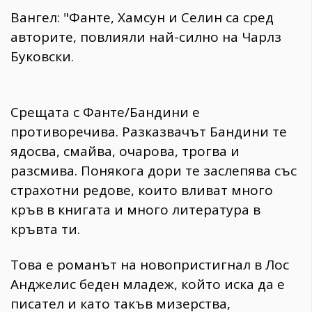
Вангел: "Фанте, Хамсун и Селин са сред
авторите, повлияли най-силно на Чарлз
Буковски.
Срещата с Фанте/Бандини е
противоречива. Разказвачът Бандини те
ядосва, смайва, очарова, трогва и
разсмива. Понякога дори те заслепява със
страхотни редове, които вливат много
кръв в книгата и много литература в
кръвта ти.
Това е романът на новопристигнал в Лос
Анджелис беден младеж, който иска да е
писател и като такъв мизерства,