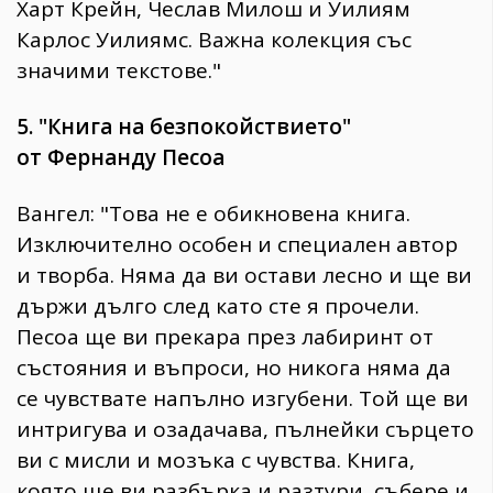
Харт Крейн, Чеслав Милош и Уилиям
Карлос Уилиямс. Важна колекция със
значими текстове."
5. "Книга на безпокойствието"
от Фернанду Песоа
Вангел: "Това не е обикновена книга.
Изключително особен и специален автор
и творба. Няма да ви остави лесно и ще ви
държи дълго след като сте я прочели.
Песоа ще ви прекара през лабиринт от
състояния и въпроси, но никога няма да
се чувствате напълно изгубени. Той ще ви
интригува и озадачава, пълнейки сърцето
ви с мисли и мозъка с чувства. Книга,
която ще ви разбърка и разтури, събере и