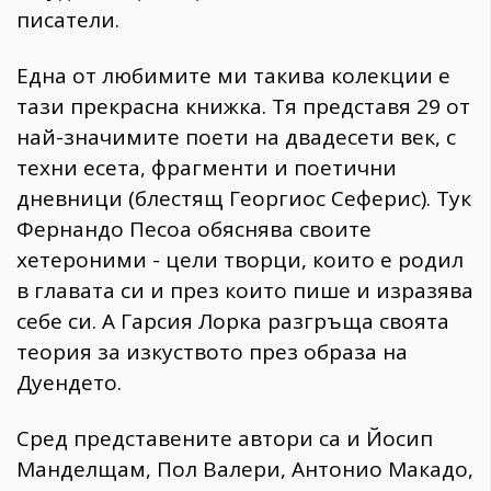
писатели.
Една от любимите ми такива колекции е
тази прекрасна книжка. Тя представя 29 от
най-значимите поети на двадесети век, с
техни есета, фрагменти и поетични
дневници (блестящ Георгиос Сеферис). Тук
Фернандо Песоа обяснява своите
хетероними - цели творци, които е родил
в главата си и през които пише и изразява
себе си. А Гарсия Лорка разгръща своята
теория за изкуството през образа на
Дуендето.
Сред представените автори са и Йосип
Манделщам, Пол Валери, Антонио Макадо,