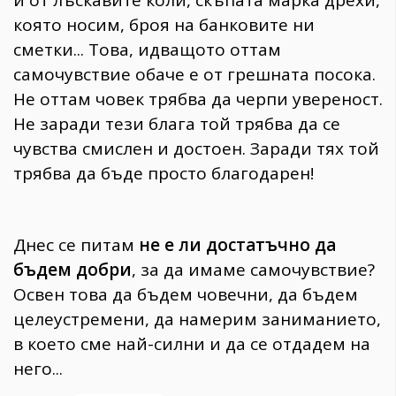
и от лъскавите коли, скъпата марка дрехи,
която носим, броя на банковите ни
сметки... Това, идващото оттам
самочувствие обаче е от грешната посока.
Не оттам човек трябва да черпи увереност.
Не заради тези блага той трябва да се
чувства смислен и достоен. Заради тях той
трябва да бъде просто благодарен!
Днес се питам
не е ли достатъчно да
бъдем добри
, за да имаме самочувствие?
Освен това да бъдем човечни, да бъдем
целеустремени, да намерим заниманието,
в което сме най-силни и да се отдадем на
него...