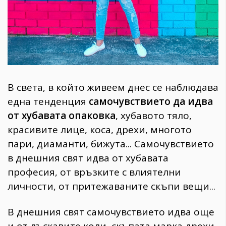
В света, в който живеем днес се наблюдава
една тенденция
самочувствието да идва
от хубавата опаковка
, хубавото тяло,
красивите лице, коса, дрехи, многото
пари, диаманти, бижута... Самочувствието
в днешния свят идва от хубавата
професия, от връзките с влиятелни
личности, от притежаваните скъпи вещи...
В днешния свят самочувствието идва още