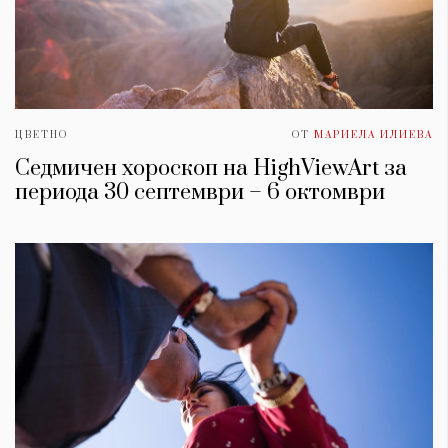
ЦВЕТНО
ОТ
МАРИЕЛА ИЛИЕВА
Седмичен хороскоп на HighViewArt за
периода 30 септември – 6 октомври