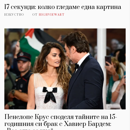
17 секунди: колко гледаме една картина
ИЗКУСТВО
ОТ
HIGHVIEWART
Пенелопе Крус споделя тайните на 15-
годишния си брак с Хавиер Бардем: