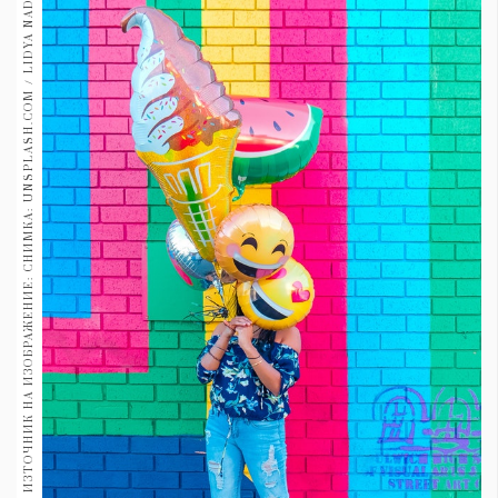
ИЗТОЧНИК НА ИЗОБРАЖЕНИЕ: СНИМКА: UNSPLASH.COM / LIDYA NADA
1970
30+
1710
Гурме
Пътувай
237
389
Здраве
Gentlemen
382
Wellness
1817
ПОСЛЕДВАЙТЕ
НИ