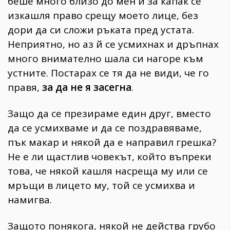
беше много близо до мен и за капак се
изкашля право срещу моето лице, без
дори да си сложи ръката пред устата.
Неприятно, но аз й се усмихнах и дръпнах
много внимателно шала си нагоре към
устните. Постарах се тя да не види, че го
правя,
за да не я засегна
.
Защо да се презираме един друг, вместо
да се усмихваме и да се поздравяваме,
пък макар и някой да е направил грешка?
Не е ли щастлив човекът, който въпреки
това, че някой кашля насреща му или се
мръщи в лицето му, той се усмихва и
намигва.
Защото понякога, някой не действа грубо