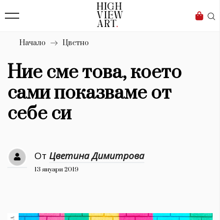
139
Бизнес
1633
Мода
Начало
Цветно
16
Dialogue
Ние сме това, което
Изкуство
сами показваме от
4340
себе си
Красота
777
От
Цветина Димитрова
Дизайн
13 януари 2019
1272
1188
Книги