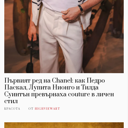
Първият ред на Chanel: как Педро
Паскал, Лупита Нионго и Тилда
Суинтън превърнаха couture в личен
стил
КРАСОТА
ОТ
HIGHVIEWART