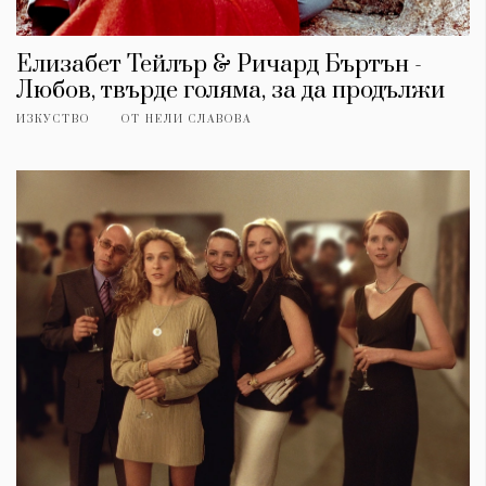
Елизабет Тейлър & Ричард Бъртън -
Любов, твърде голяма, за да продължи
ИЗКУСТВО
ОТ
НЕЛИ СЛАВОВА