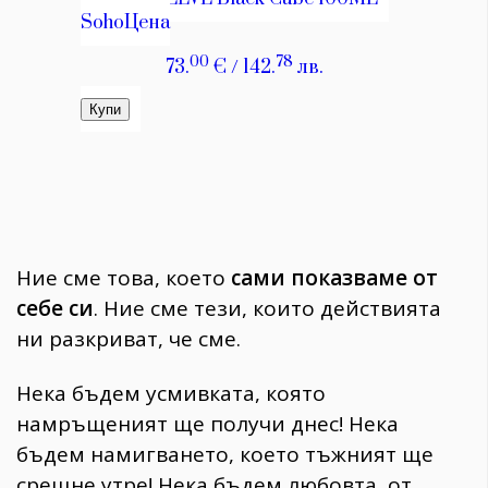
Ние сме това, което
сами показваме от
себе си
. Ние сме тези, които действията
ни разкриват, че сме.
Нека бъдем усмивката, която
намръщеният ще получи днес! Нека
бъдем намигването, което тъжният ще
срещне утре! Нека бъдем любовта, от