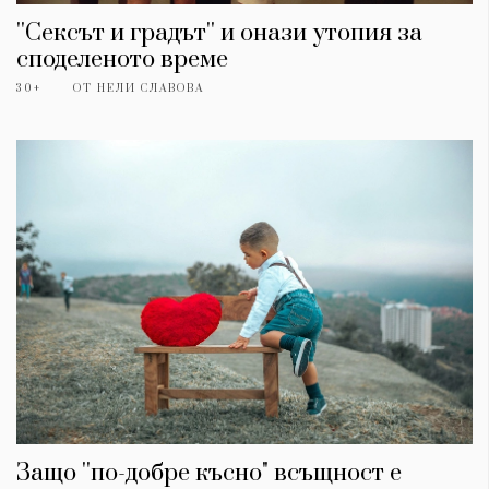
''Сексът и градът'' и онази утопия за
споделеното време
30+
ОТ
НЕЛИ СЛАВОВА
КАТЕГОРИИ
ЗА НАС
Wine&Dine
Условия за
Подкасти
ползване
Мода
За нас
Dialogue
Реклама
Изкуство
Политика за
Защо ''по-добре късно" всъщност е