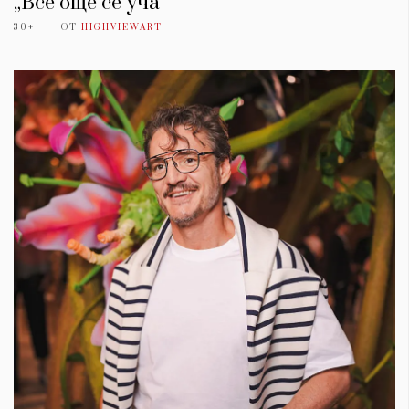
„Все още се уча“
30+
ОТ
HIGHVIEWART