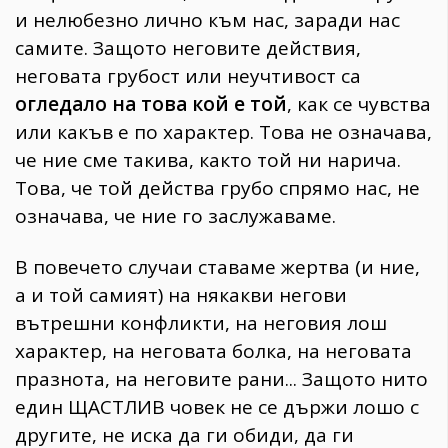
и нелюбезно лично към нас, заради нас
самите. Защото неговите действия,
неговата грубост или неучтивост са
огледало на това кой е той
, как се чувства
или какъв е по характер. Това не означава,
че ние сме такива, както той ни нарича.
Това, че той действа грубо спрямо нас, не
означава, че ние го заслужаваме.
В повечето случаи ставаме жертва (и ние,
а и той самият) на някакви негови
вътрешни конфликти, на неговия лош
характер, на неговата болка, на неговата
празнота, на неговите рани... Защото нито
един ЩАСТЛИВ човек не се държи лошо с
другите, не иска да ги обиди, да ги