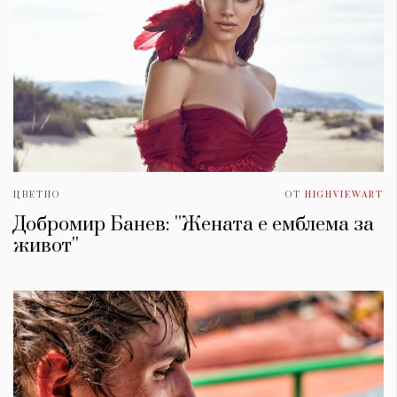
ЦВЕТНО
ОТ
HIGHVIEWART
Добромир Банев: ''Жената е емблема за
живот''