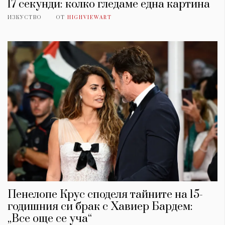
17 секунди: колко гледаме една картина
ИЗКУСТВО
ОТ
HIGHVIEWART
Пенелопе Крус споделя тайните на 15-
годишния си брак с Хавиер Бардем:
„Все още се уча“