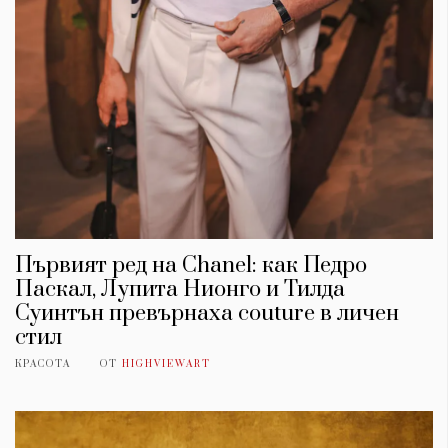
Първият ред на Chanel: как Педро
Паскал, Лупита Нионго и Тилда
Суинтън превърнаха couture в личен
стил
КРАСОТА
ОТ
HIGHVIEWART