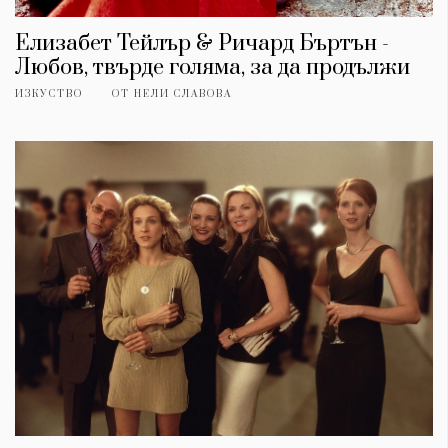
Елизабет Тейлър & Ричард Бъртън -
Любов, твърде голяма, за да продължи
ИЗКУСТВО
ОТ
НЕЛИ СЛАВОВА
КАТЕГОРИИ
ЗА НАС
Wine&Dine
Условия за
Подкасти
ползване
Мода
За нас
Dialogue
Реклама
Изкуство
Политика за