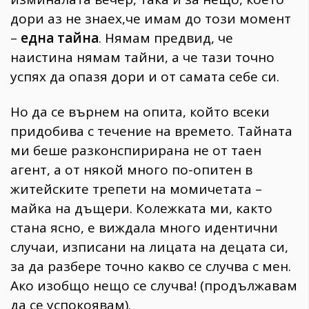
дори аз не знаех,че имам до този момент
–
една тайна
. Нямам предвид, че
наистина нямам тайни, а че тази точно
успях да опазя дори и от самата себе си.
Но да се върнем на опита, който всеки
придобива с течение на времето. Тайната
ми беше разконспирирана не от таен
агент, а от някой много по-опитен в
житейските трепети на момичетата –
майка на дъщери. Колежката ми, както
стана ясно, е виждала много идентични
случаи, изписани на лицата на децата си,
за да разбере точно какво се случва с мен.
Ако изобщо нещо се случва! (продължавам
да се успокоявам).