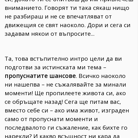
вниманието. Говорят ти така сякаш нищо
не разбираш и не се впечатляват от
движещия се свят наоколо. Дори и сега си
задавам някои от въпросите...
Та, това встъпително интро цели да ви
подготви за истинската ми тема –
пропуснатите шансове
. Всичко наоколо
ни нашепва – не съжалявайте за минали
моменти! Ще пропилеете живота си, ако
се обръщате назад! Сега ще питам вас,
вместо себе си – ако има живот, изграден
само от пропуснати моменти и
последвалото ги съжаление, как бихте го
нарекли? И какво всъщност ни кара да