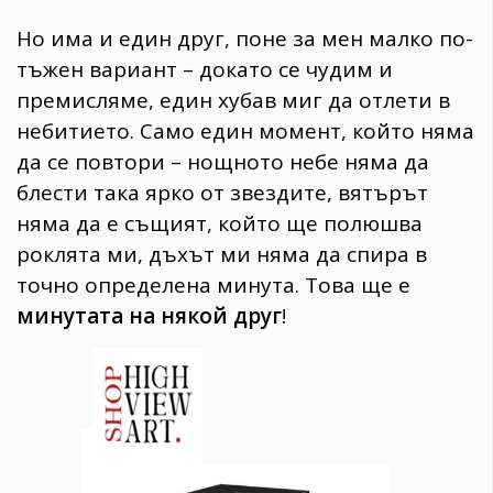
Но има и един друг, поне за мен малко по-
тъжен вариант – докато се чудим и
премисляме, един хубав миг да отлети в
небитието. Само един момент, който няма
да се повтори – нощното небе няма да
блести така ярко от звездите, вятърът
няма да е същият, който ще полюшва
роклята ми, дъхът ми няма да спира в
точно определена минута. Това ще е
минутата на някой друг
!