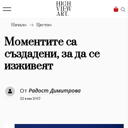
139
Бизнес
1633
Мода
Начало
Цветно
16
Dialogue
Моментите са
Изкуство
създадени, за да се
4340
изживеят
Красота
777
От
Радост Димитрова
Дизайн
22 юни 2017
1272
1188
Книги