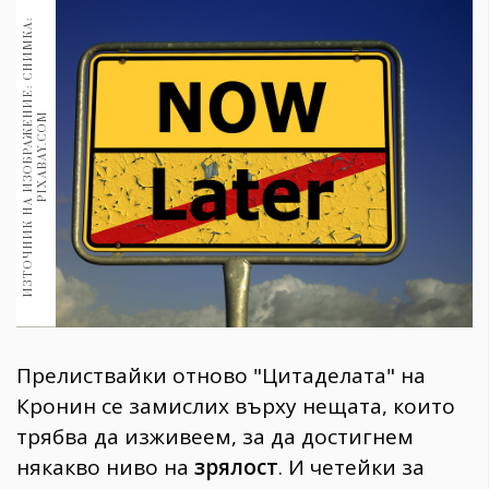
1970
30+
И
З
Т
О
Ч
Н
И
К
Н
А
И
З
О
Б
Р
А
Ж
Е
Н
И
Е
:
С
Н
И
М
К
А
:
P
I
X
A
B
A
Y
.
C
O
1710
Гурме
M
Пътувай
237
389
Здраве
Gentlemen
382
Wellness
Прелиствайки отново "Цитаделата" на
1817
Кронин се замислих върху нещата, които
трябва да изживеем, за да достигнем
ПОСЛЕДВАЙТЕ
някакво ниво на
зрялост
. И четейки за
НИ