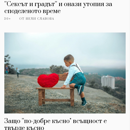
Красота
поверителност
''Сексът и градът'' и онази утопия за
Цветно
ModerenDom
споделеното време
Гурме
Пътувай
30+
ОТ
НЕЛИ СЛАВОВА
Wellness
СЛЕДВАЙТЕ НИ
Facebook
Instagram
Twitter
Pinterest
YouTube
Spotify
Soundcloud
Ако нашият сайт ви харесва, можете да се абонирате за
седмичния ни нюзлетър тук:
Защо ''по-добре късно" всъщност е
© 2026, HighViewArt | Всички права запазени
твърде късно