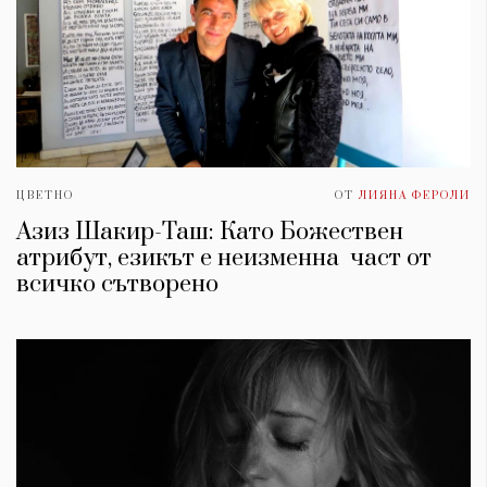
ЦВЕТНО
ОТ
ЛИЯНА ФЕРОЛИ
Азиз Шакир-Таш: Като Божествен
атрибут, езикът е неизменна част от
всичко сътворено