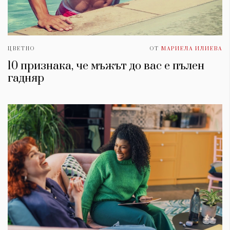
ЦВЕТНО
ОТ
МАРИЕЛА ИЛИЕВА
10 признака, че мъжът до вас е пълен
гадняр