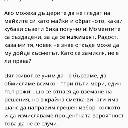
Ако можеха дъщерите да не гледат на
майките си като майки и обратното, какви
хубави съвети биха получили! Моментите
са създадени, за да се
изживеят
, Радост,
каза ми тя, човек не знае откъде може да
му дойде късметът. Като се замисля, не е
ли права?
Цял живот се учим да не бързаме, да
обмисляме всичко – "три пъти мери, един
път режи", що се отнася до вземане на
решения, но в крайна сметка винаги има
шанс да направим грешен избор, колкото
и да изчисляваме процентната вероятност
това да не се случи.