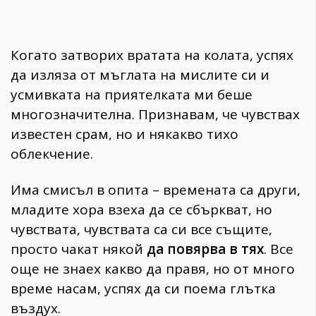
Когато затворих вратата на колата, успях
да изляза от мъглата на мислите си и
усмивката на приятелката ми беше
многозначителна. Признавам, че чувствах
известен срам, но и някакво тихо
облекчение.
Има смисъл в опита – времената са други,
младите хора взеха да се сбъркват, но
чувствата, чувствата са си все същите,
просто чакат някой
да повярва в тях
. Все
още не знаех какво да правя, но от много
време насам, успях да си поема глътка
въздух.