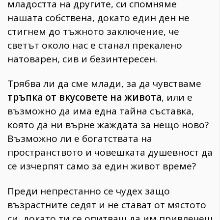
младостта на другите, си спомняме
нашата собствена, докато един ден не
стигнем до тъжното заключение, че
светът около нас е станал прекалено
натоварен, сив и безинтересен.
Трябва ли да сме млади, за да чувстваме
тръпка от вкусовете на живота
, или е
възможно да има една тайна съставка,
която да ни върне жаждата за нещо ново?
Възможно ли е богатствата на
пространството и човешката душевност да
се изчерпят само за един живот време?
Преди непрестанно се чудех защо
възрастните седят и не стават от мястото
си, докато ти се опитваш да им привлечеш