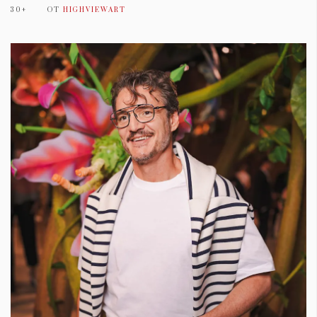
30+
ОТ
HIGHVIEWART