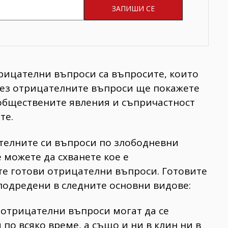
рицателни въпроси са въпросите, които
 Чрез отрицателните въпроси ще покажете
 обществените явления и съпричастност
те.
ателните си въпроси по злободневни
е можете да схванете кое е
те готови отрицателни въпроси. Готовите
подредени в следните основни видове:
отрицателни въпроси могат да се
 по всяко време, а също и ни в клин ни в