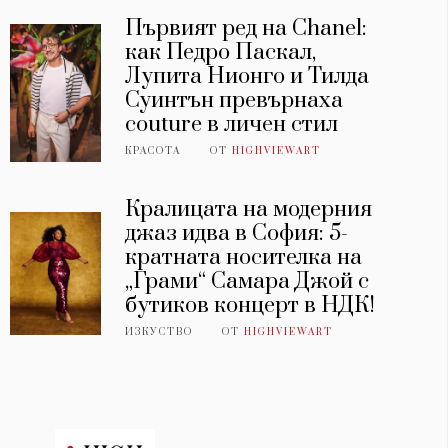
Първият ред на Chanel:
как Педро Паскал,
Лупита Нионго и Тилда
Суинтън превърнаха
couture в личен стил
КРАСОТА
ОТ
HIGHVIEWART
Кралицата на модерния
джаз идва в София: 5-
кратната носителка на
„Грами“ Самара Джой с
бутиков концерт в НДК!
ИЗКУСТВО
ОТ
HIGHVIEWART