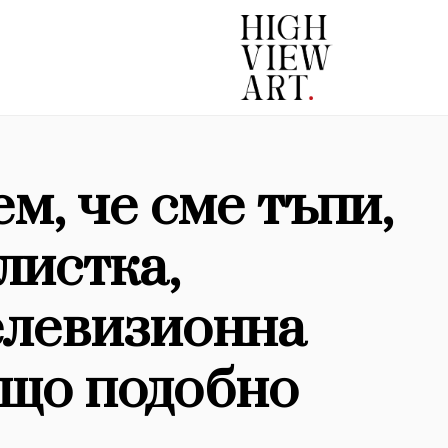
м, че сме тъпи,
листка,
елевизионна
ещо подобно