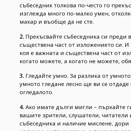
събеседник толкова по-често го прекъс
изглежда много по-малко умен, отколко
макар и въобще да не сте.
2.
Прекъсвайте събеседника си преди в
съществена част от изложението си. И 
коя е важната и съществена част от и
когато можете, а когато не можете, об
3.
Гледайте умно. За разлика от умното 
умното гледане лесно ще ви се отдаде
огледалото.
4.
Ако имате дълги мигли – пърхайте г
вашите зрители, слушатели, читатели
събеседника и наличие мислене, дори