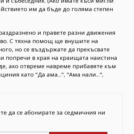
и и събеседник. (Ако имате къси мигли
ействието им да бъде до голяма степен
 раздразнено и правете разни движения
во. С тяхна помощ ще внушите на
ного, но се въздържате да прекъсвате
 ви попречи в края на краищата наистина
де, ако отвреме навреме прибавяте към
ия като "Да ама...", "Ама нали...",
ете да се абонирате за седмичния ни