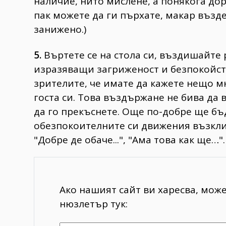
наличие, нито мислене, а понякога дор
пак можете да ги пърхате, макар възд
занижено.)
5.
Въртете сe на стола си, въздишайте
изразяващи загриженост и безпокойст
зрителите, че имате да кажете нещо м
госта си. Това въздържане не бива да
да го прекъснете. Още по-добре ще бъ
обезпокоителните си движения възклицин
"Добре де обаче...", "Ама това как ще…".
Ако нашият сайт ви харесва, мож
нюзлетър тук: