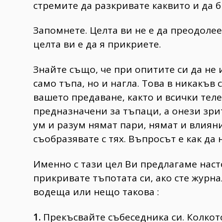
стремите да разкривате каквито и да б
Запомнете. Целта ви не е да преодоле
целта ви е да я прикриете.
Знайте също, че при опитите си да не
само тъпа, но и нагла. Това в никакъв 
вашето предаване, както и всички тел
предназначени за тъпаци, а онези зри
ум и разум нямат пари, нямат и влиян
съобразявате с тях. Въпросът е как да
Именно с тази цел Ви предлагаме наст
прикривате тъпотата си, ако сте журн
водеща или нещо такова :
1.
Прекъсвайте събеседника си. Колкот