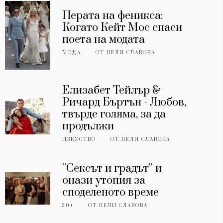
Перата на феникса:
Когато Кейт Мос спаси
поета на модата
МОДА
ОТ
НЕЛИ СЛАВОВА
Елизабет Тейлър &
Ричард Бъртън - Любов,
твърде голяма, за да
продължи
ИЗКУСТВО
ОТ
НЕЛИ СЛАВОВА
''Сексът и градът'' и
онази утопия за
споделеното време
30+
ОТ
НЕЛИ СЛАВОВА