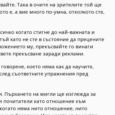
вайте. Така в очите на зрителите той ще
то е, а вие много по-умна, отколкото сте,
сичко когато стигне до най-важната и
тъй като не сте в състояние да прецените
зложението му, прекъсвайте го винаги
явете прекъсване заради реклами.
говорене, което няма как да научите,
 след съответните упражнения пред
и. Пърхането на мигли ще изглежда за
 и почитатели като отношение към
 когато няма нито отношение, нито