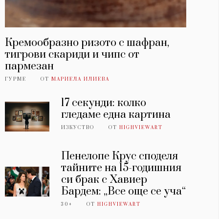
Кремообразно ризото с шафран,
тигрови скариди и чипс от
пармезан
ГУРМЕ
ОТ
МАРИЕЛА ИЛИЕВА
17 секунди: колко
гледаме една картина
ИЗКУСТВО
ОТ
HIGHVIEWART
Пенелопе Крус споделя
тайните на 15-годишния
си брак с Хавиер
Бардем: „Все още се уча“
30+
ОТ
HIGHVIEWART