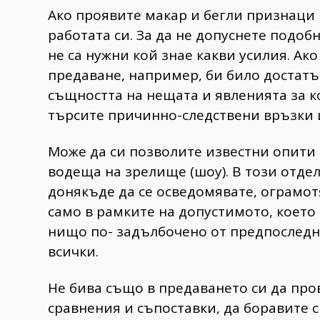
Ако проявите макар и бегли признаци
работата си. За да не допуснете подоб
не са нужни кой знае какви усилия. А
предаване, например, би било достатъч
същността на нещата и явленията за к
търсите причинно-следствени връзки и
Може да си позволите известни опити 
водеща на зрелище (шоу). В този отде
донякъде да се осведомявате, ограмотяв
само в рамките на допустимото, което
нищо по- задълбочено от предпоследни
всички.
Не бива също в предаването си да про
сравнения и съпоставки, да боравите с