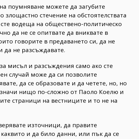
 на поумняване можете да загубите
но злощастно стечение на обстоятелствата
ко сте водеща на обществено-политическо
но да не се опитвате да вниквате в
оито говорите в предаването си, да не
 да не разсъждавате.
за мисъл и разсъждения само ако сте
лен случай може да си позволите
ате, да се образовате и да четете, но, но
 значи нищо по-сложно от Паоло Коелю и
те страници на вестниците и то не на
верявате източници, да правите
 каквито и да било данни, или пък да се