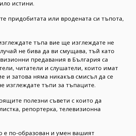
ило истини.
ете придобитата или вродената си тъпота,
 изглеждате тъпа вие ще изглеждате не
случай не бива да ви смущава, тъй като
евизионни предавания в България са
тели, читатели и слушатели, които имат
ие и затова няма никакъв смисъл да се
 не изглеждате тъпи за тъпаците.
оящите полезни съвети с които да
алистка, репортерка, телевизионна
о е по-образован и умен вашият