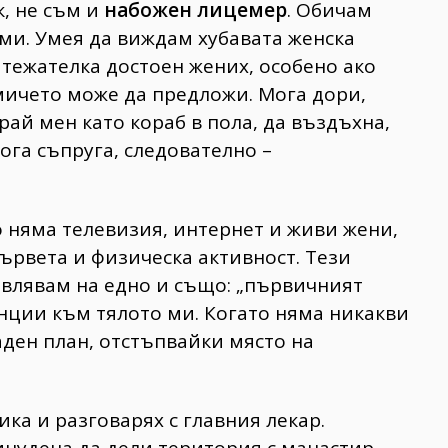
к, не съм и
набожен лицемер
. Обичам
 ми. Умея да виждам хубавата женска
тежателка достоен жених, особено ако
мичето може да предложи. Мога дори,
й мен като кораб в пола, да въздъхна,
ога съпруга, следователно –
 няма телевизия, интернет и живи жени,
дървета и физическа активност. Тези
дивлявам на едно и също: „първичният
нции към тялото ми. Когато няма никакви
ден план, отстъпвайки място на
ка и разговарях с главния лекар.
инудена да дели територия с манастир,