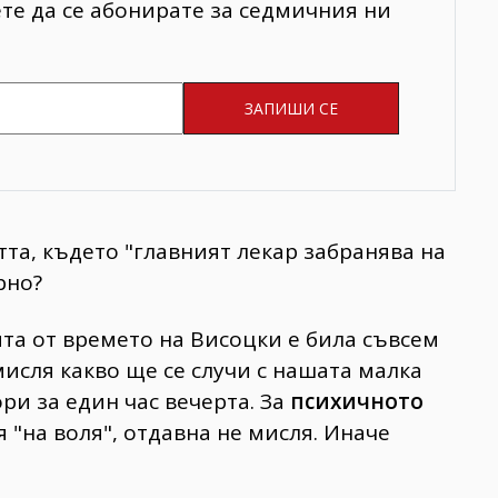
ете да се абонирате за седмичния ни
тта, където "главният лекар забранява на
рно?
ята от времето на Висоцки е била съвсем
исля какво ще се случи с нашата малка
ри за един час вечерта. За
психичното
 "на воля", отдавна не мисля. Иначе