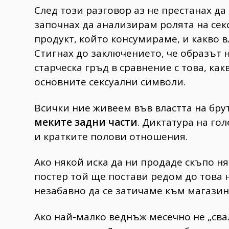
След този разговор аз не престанах да
започнах да анализирам ролята на се
продукт, който консумираме, и какво 
Стигнах до заключението, че образът 
старческа гръд в сравнение с това, как
основните сексуални символи.
Всички ние живеем във властта на брут
меките задни части
. Диктатура на го
и кратките полови отношения.
Ако някой иска да ни продаде скъпо н
постер той ще постави редом до това 
незабавно да се затичаме към магазин
Ако най-малко веднъж месечно не „сва