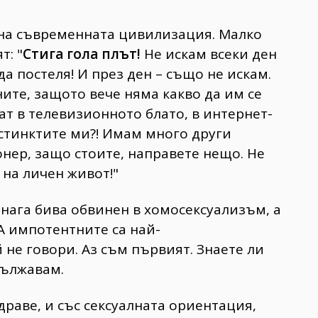
 на съвременната цивилизация. Малко
т: "
Стига гола плът!
Не искам всеки ден
да постеля! И през ден – също не искам.
ите, защото вече няма какво да им се
ат в телевизионното блато, в интернет-
нстинктите ми?! Имам много други
нер, защо стоите, направете нещо. Не
 на личен живот!"
нага бива обвинен в хомосексуализъм, а
А импотентните са най-
 не говори. Аз съм първият. Знаете ли
дължавам.
драве, и със сексуалната ориентация,