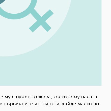
не му е нужен толкова, колкото му налага
в първичните инстинкти, хайде малко по-