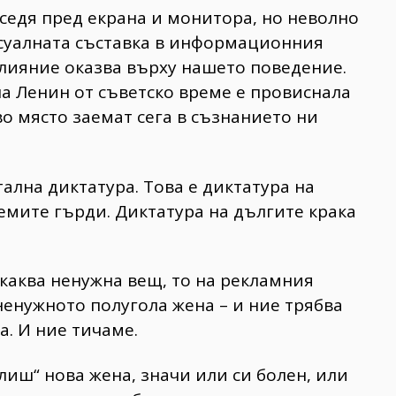
 седя пред екрана и монитора, но неволно
ксуалната съставка в информационния
влияние оказва върху нашето поведение.
на Ленин от съветско време е провиснала
во място заемат сега в съзнанието ни
ална диктатура. Това е диктатура на
лемите гърди. Диктатура на дългите крака
якаква ненужна вещ, то на рекламния
ненужното полугола жена – и ние трябва
а. И ние тичаме.
лиш“ нова жена, значи или си болен, или