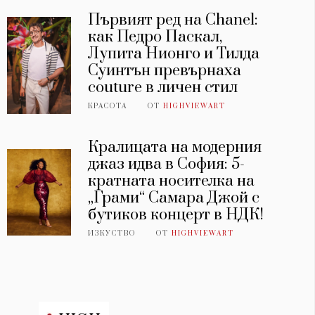
Първият ред на Chanel:
как Педро Паскал,
Лупита Нионго и Тилда
Суинтън превърнаха
couture в личен стил
КРАСОТА
ОТ
HIGHVIEWART
Кралицата на модерния
джаз идва в София: 5-
кратната носителка на
„Грами“ Самара Джой с
бутиков концерт в НДК!
ИЗКУСТВО
ОТ
HIGHVIEWART