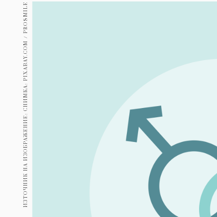
Гурме
ИЗТОЧНИК НА ИЗОБРАЖЕНИЕ: СНИМКА: PIXABAY.COM / PROSMILE
237
Пътувай
389
Здраве
Gentlemen
382
1817
Wellness
ПОСЛЕДВАЙТЕ
НИ