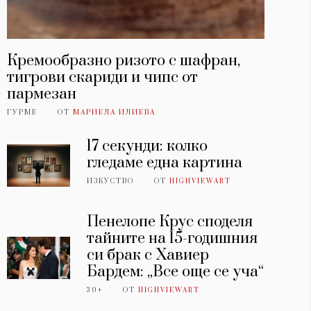
Кремообразно ризото с шафран,
тигрови скариди и чипс от
пармезан
ГУРМЕ
ОТ
МАРИЕЛА ИЛИЕВА
17 секунди: колко
гледаме една картина
ИЗКУСТВО
ОТ
HIGHVIEWART
Пенелопе Крус споделя
тайните на 15-годишния
си брак с Хавиер
Бардем: „Все още се уча“
30+
ОТ
HIGHVIEWART