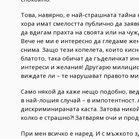
Това, навярно, е най-страшната тайна
хора имат смелостта публично да заявя
да вдигам прахта на своята или на чуж
Вече не ми е интересно да гледаме жен
снима. Защо тези копелета, които кисн
блатото, така обичат да гъделичкат и
интереси и желания! Другарю милицио
виждате ли – те нарушават правото ми
Само някой да каже нещо подобно, вед
в най-лошия случай – в импотентност. 
дискриминираната каста. Затова никой
колко е страшно?! Затварям очи и про
При мен всичко е наред. И с мъжкото з