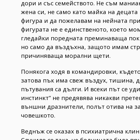
дори и със семейството. Не съм маниа
жена си, не само като майка на децата
фигура и да пожелавам на нейната при
фигурата не е единственото, което мо
гледайки поредната преминаваща покра
но само да въздъхна, защото имам стр
причиняваща морални щети.
Понякога ходя в командировки, където
затова пък има свеж въздух, тишина, 
пътувания са дълги. И всеки път се у
инстинкт“ не предявява никакви прете
външни дразнители, полът отива на за
човешкото.
Веднъж се оказах в психиатрична клини
Случило се така, че болницата била пр