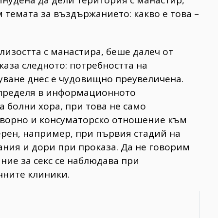
 темата за въздържанието: какво е това –
лизостта с манастира, беше далеч от
 каза следното: потребността на
уване днес е чудовищно преувеличена.
 определя в информационното
а болни хора, при това не само
оворно и консуматорско отношение към
терен, например, при първия стадий на
ания и дори при проказа. Да не говорим
ние за секс се наблюдава при
чните клиники.