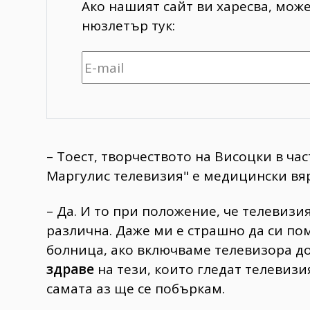
Ако нашият сайт ви харесва, мож
нюзлетър тук:
– Тоест, творчеството на Висоцки в час
Маргулис телевизия" е медицински вя
– Да. И то при положение, че телевизи
различна. Даже ми е страшно да си пом
болница, ако включваме телевизора до
здраве
на тези, които гледат телевизия
самата аз ще се побъркам.