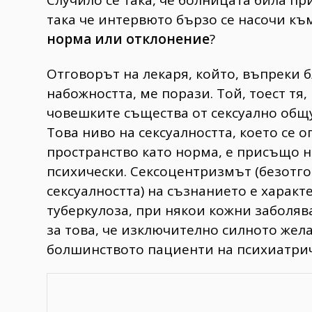
така че интервюто бързо се насочи към
норма или отклонение
?
Отговорът на лекаря, който, въпреки б
набожността, ме порази. Той, тоест тя,
човешките същества от сексуално общ
Това ниво на сексуалността, което се
пространство като норма, е присъщо н
психически. Сексоцентризмът (безотг
сексуалността) на съзнанието е харак
туберкулоза, при някои кожни заболяв
за това, че изключително силното жела
болшинството пациенти на психиатри