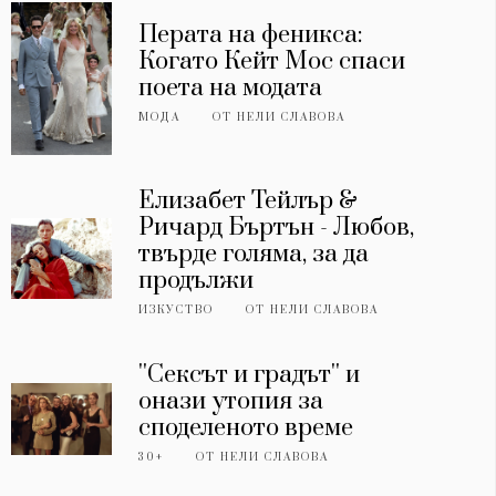
Перата на феникса:
Когато Кейт Мос спаси
поета на модата
МОДА
ОТ
НЕЛИ СЛАВОВА
Елизабет Тейлър &
Ричард Бъртън - Любов,
твърде голяма, за да
продължи
ИЗКУСТВО
ОТ
НЕЛИ СЛАВОВА
''Сексът и градът'' и
онази утопия за
споделеното време
30+
ОТ
НЕЛИ СЛАВОВА