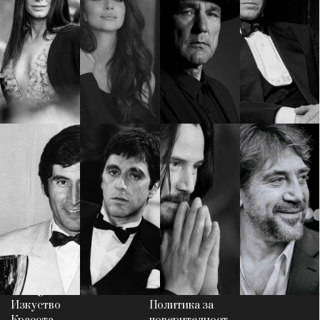
КАТЕГОРИИ
ЗА НАС
Wine&Dine
Условия за
Подкасти
ползване
Мода
За нас
Dialogue
Реклама
Изкуство
Политика за