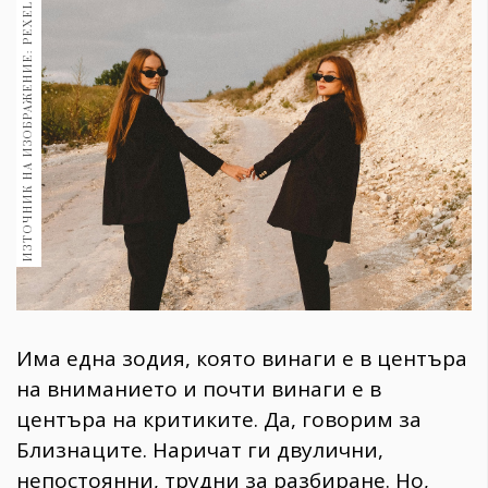
ИЗТОЧНИК НА ИЗОБРАЖЕНИЕ: PEXELS
1970
30+
1710
Гурме
Пътувай
237
389
Здраве
Gentlemen
382
Wellness
Има една зодия, която винаги е в центъра
1817
на вниманието и почти винаги е в
центъра на критиките. Да, говорим за
Близнаците. Наричат ги двулични,
ПОСЛЕДВАЙТЕ
непостоянни, трудни за разбиране. Но,
НИ