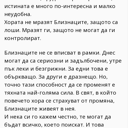
истината е много по-интересна и малко
неудобна.
Хората не мразят Близнаците, защото са
лоши. Мразят ги, защото не могат да ги
контролират.
Близнаците не се вписват в рамки. Днес
могат да са сериозни и задълбочени, утре
пък леки и безгрижни. За едни това е
объркващо. За други е дразнещо. Но,
точно тази способност да се променят е
тяхната най-голяма сила. В свят, в който
повечето хора се страхуват от промяна,
Близнаците живеят в нея.
И нека си го кажем честно, те могат да
бъдат всичко, което поискат. И това