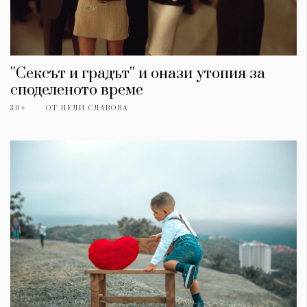
''Сексът и градът'' и онази утопия за
споделеното време
30+
ОТ
НЕЛИ СЛАВОВА