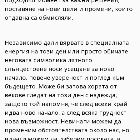
поставяне на нови цели и промени, които
отдавна са обмисляли.
Независимо дали вярвате в специалната
енергия на този ден или просто обичате
неговата символика лятното
слънцестоене носи усещане за ново
начало, повече увереност и поглед към
бъдещето. Може би затова хората от
векове гледат на този ден с надежда,
защото той напомня, че след всеки край
идва ново начало, а след всяка трудност
нова възможност. Невинаги можем да
променим обстоятелствата около нас, но
винаги можем да изберем посоката, в