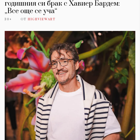
годишния си брак с Хавиер Бардем:
„Все още се уча“
30+
ОТ
HIGHVIEWART