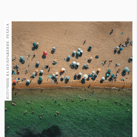
1970
30+
1709
Гурме
ИЗТОЧНИК НА ИЗОБРАЖЕНИЕ: PEXELS
Пътувай
237
389
Здраве
Gentlemen
382
Wellness
1816
ПОСЛЕДВАЙТЕ
НИ