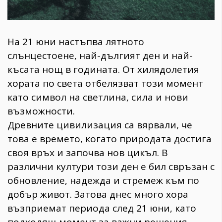
На 21 юни настъпва лятното
слънцестоене, най-дългият ден и най-
късата нощ в годината. От хилядолетия
хората по света отбелязват този момент
като символ на светлина, сила и нови
възможности.
Древните цивилизация са вярвали, че
това е времето, когато природата достига
своя връх и започва нов цикъл. В
различни култури този ден е бил свръзан с
обновление, надежда и стремеж към по
добър живот. Затова днес много хора
възприемат периода след 21 юни, като
подходящ момент за важни решения,