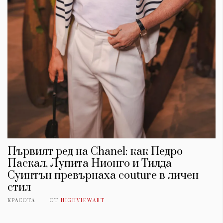
Първият ред на Chanel: как Педро
Паскал, Лупита Нионго и Тилда
Суинтън превърнаха couture в личен
стил
КРАСОТА
ОТ
HIGHVIEWART