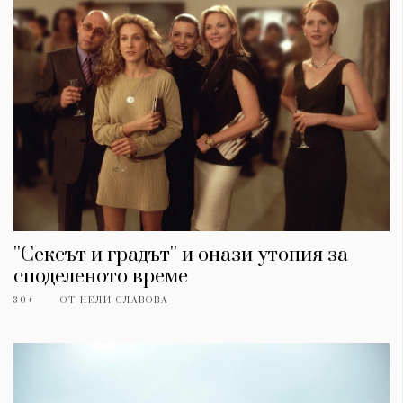
''Сексът и градът'' и онази утопия за
споделеното време
30+
ОТ
НЕЛИ СЛАВОВА