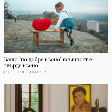
Защо ''по-добре късно" всъщност е
твърде късно
30+
ОТ
НЕЛИ СЛАВОВА