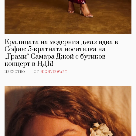
Кралицата на модерния джаз идва в
София: 5-кратната носителка на
„Грами“ Самара Джой с бутиков
концерт в НДК!
ИЗКУСТВО
ОТ
HIGHVIEWART