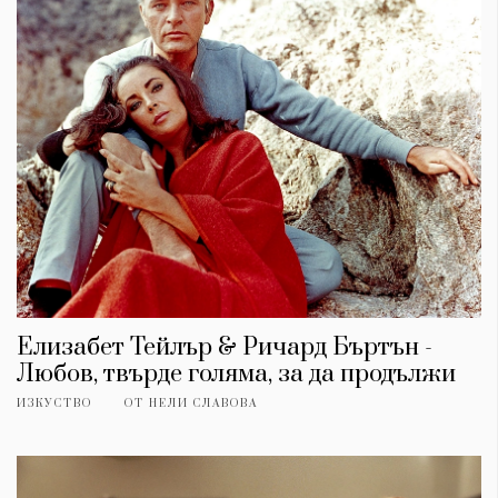
Елизабет Тейлър & Ричард Бъртън -
Любов, твърде голяма, за да продължи
ИЗКУСТВО
ОТ
НЕЛИ СЛАВОВА