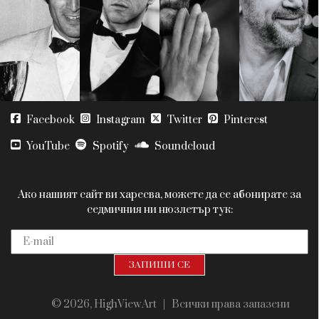
Красота
поверителност
Цветно
ModerenDom
Гурме
Пътувай
Wellness
СЛЕДВАЙТЕ НИ
Facebook
Instagram
Twitter
Pinterest
YouTube
Spotify
Soundcloud
Ако нашият сайт ви харесва, можете да се абонирате за
седмичния ни нюзлетър тук:
© 2026, HighViewArt | Всички права запазени