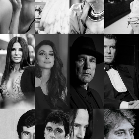
КАТЕГОРИИ
ЗА НАС
Wine&Dine
Условия за
Подкасти
ползване
Мода
За нас
Dialogue
Реклама
Изкуство
Политика за