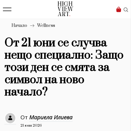
138
Бизнес
1633
Мода
Начало
Wellness
16
Dialogue
От 21 юни се случва
Изкуство
нещо специално: Защо
4339
този ден се смята за
Красота
символ на ново
777
начало?
Дизайн
1272
От
Мариела Илиева
1188
Книги
21 юни 2026