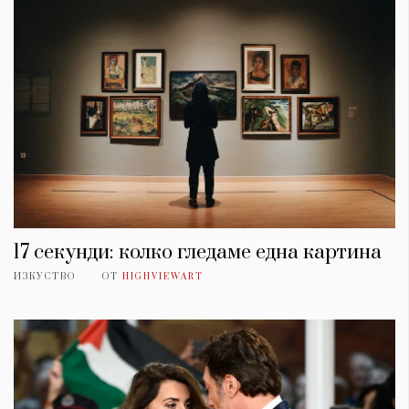
17 секунди: колко гледаме една картина
ИЗКУСТВО
ОТ
HIGHVIEWART