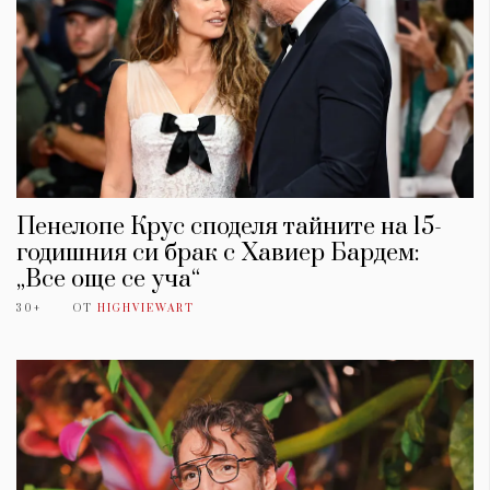
Пенелопе Крус споделя тайните на 15-
годишния си брак с Хавиер Бардем:
„Все още се уча“
30+
ОТ
HIGHVIEWART