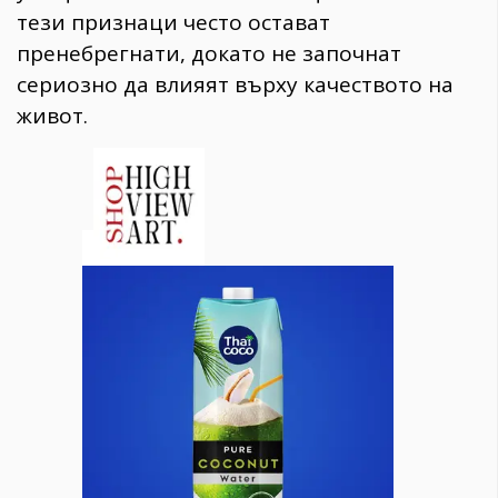
тези признаци често остават
пренебрегнати, докато не започнат
сериозно да влияят върху качеството на
живот.