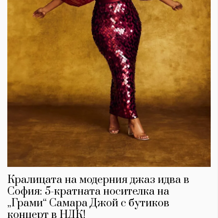
Кралицата на модерния джаз идва в
София: 5-кратната носителка на
„Грами“ Самара Джой с бутиков
концерт в НДК!