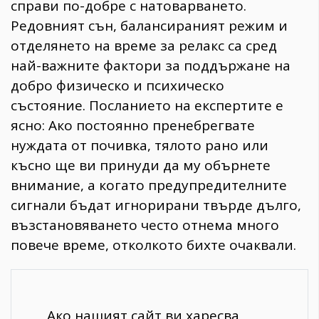
справи по-добре с натоварването.
Редовният сън, балансираният режим и
отделянето на време за релакс са сред
най-важните фактори за поддържане на
добро физическо и психическо
състояние. Посланието на експертите е
ясно: Ако постоянно пренебрегвате
нуждата от почивка, тялото рано или
късно ще ви принуди да му обърнете
внимание, а когато предупредителните
сигнали бъдат игнорирани твърде дълго,
възстановяването често отнема много
повече време, отколкото бихте очаквали.
Ако нашият сайт ви харесва,