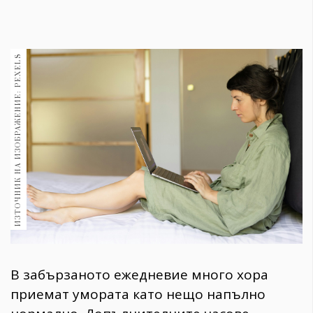
1970
30+
1710
Гурме
ИЗТОЧНИК НА ИЗОБРАЖЕНИЕ: PEXELS
Пътувай
237
389
Здраве
Gentlemen
382
Wellness
1817
В забързаното ежедневие много хора
приемат умората като нещо напълно
ПОСЛЕДВАЙТЕ
НИ