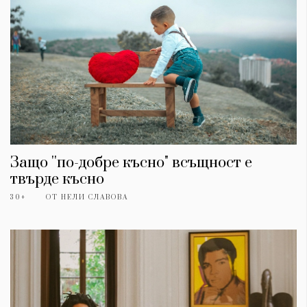
Защо ''по-добре късно" всъщност е
твърде късно
30+
ОТ
НЕЛИ СЛАВОВА