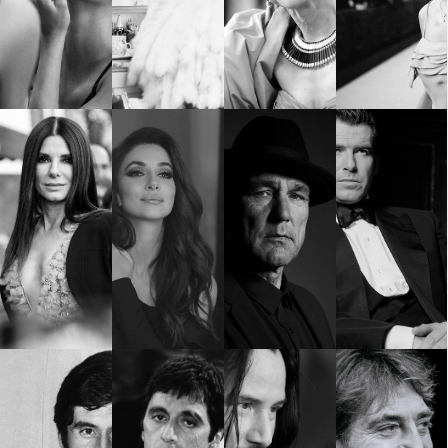
Красота
поверителност
Цветно
ModerenDom
Гурме
Пътувай
Wellness
СЛЕДВАЙТЕ НИ
Facebook
Instagram
Twitter
Pinterest
YouTube
Spotify
Soundcloud
Ако нашият сайт ви харесва, можете да се абонирате за
седмичния ни нюзлетър тук:
© 2026, HighViewArt | Всички права запазени