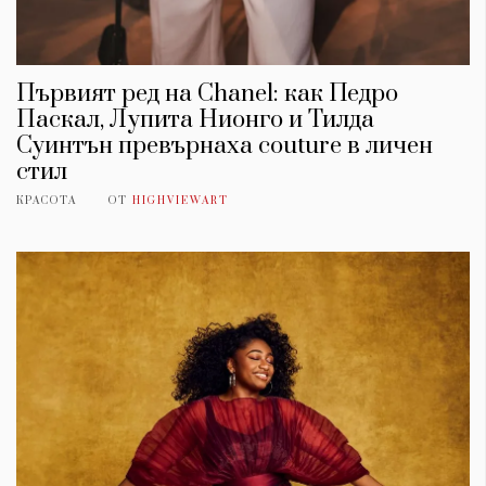
Първият ред на Chanel: как Педро
Паскал, Лупита Нионго и Тилда
Суинтън превърнаха couture в личен
стил
КРАСОТА
ОТ
HIGHVIEWART