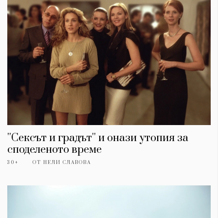
''Сексът и градът'' и онази утопия за
споделеното време
30+
ОТ
НЕЛИ СЛАВОВА