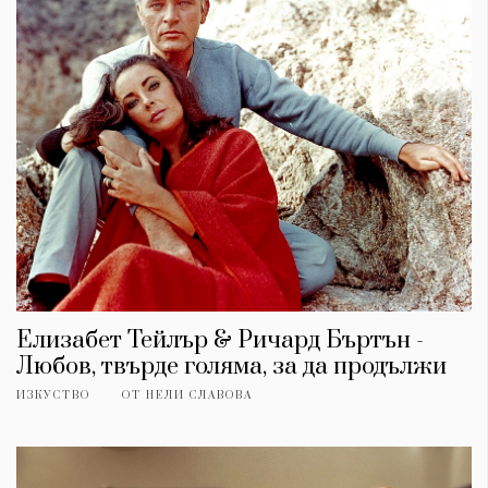
Елизабет Тейлър & Ричард Бъртън -
Любов, твърде голяма, за да продължи
ИЗКУСТВО
ОТ
НЕЛИ СЛАВОВА