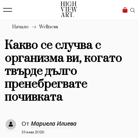
139
Бизнес
1633
Мода
Начало
Wellness
16
Dialogue
Какво се случва с
Изкуство
организма ви, когато
4340
твърде дълго
Красота
пренебрегвате
777
почивката
Дизайн
1272
От
Мариела Илиева
1188
Книги
13 юни 2026