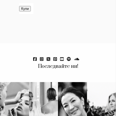
Последвайте ни!
КАТЕГОРИИ
ЗА НАС
Wine&Dine
Условия за
Подкасти
ползване
Мода
За нас
Dialogue
Реклама
Изкуство
Политика за