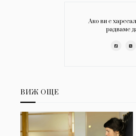
Ако ви е харесал
радваме д
ВИЖ ОЩЕ