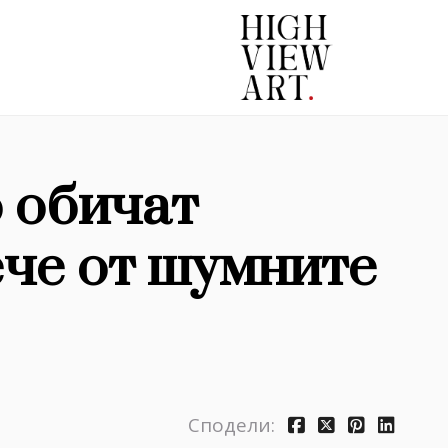
о обичат
че от шумните
Сподели: