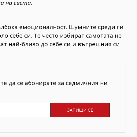
а на света.
дълбока емоционалност. Шумните среди ги
о себе си. Те често избират самотата не
ват най-близо до себе си и вътрешния си
ете да се абонирате за седмичния ни