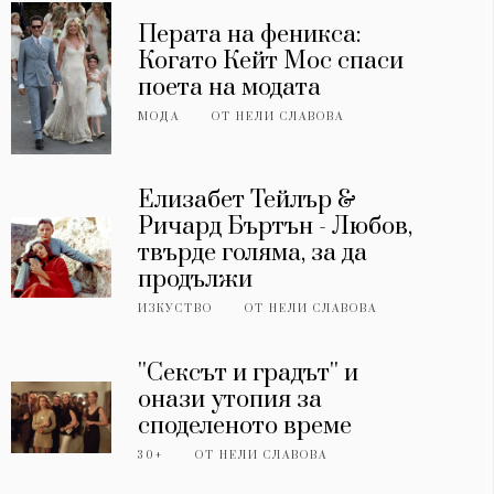
Перата на феникса:
Когато Кейт Мос спаси
поета на модата
МОДА
ОТ
НЕЛИ СЛАВОВА
Елизабет Тейлър &
Ричард Бъртън - Любов,
твърде голяма, за да
продължи
ИЗКУСТВО
ОТ
НЕЛИ СЛАВОВА
''Сексът и градът'' и
онази утопия за
споделеното време
30+
ОТ
НЕЛИ СЛАВОВА