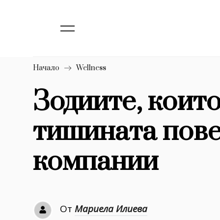
139
Бизнес
1633
Мода
16
Dialogue
Начало
Wellness
Изкуство
Зодиите, коит
4340
тишината пове
777
Красота
1272
Дизайн
компании
1188
Книги
1970
30+
От
Мариела Илиева
1710