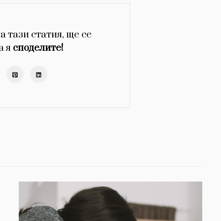
а тази статия, ще се
а я
споделите!