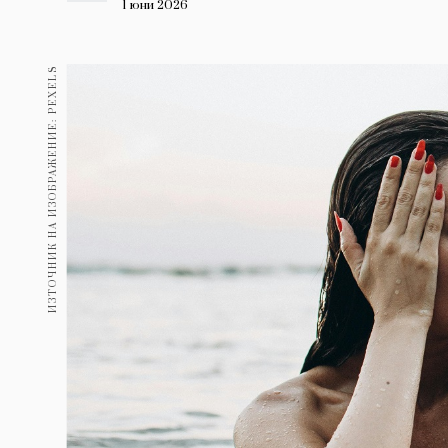
Гурме
1 юни 2026
237
Пътувай
ИЗТОЧНИК НА ИЗОБРАЖЕНИЕ: PEXELS
389
Здраве
Gentlemen
382
1817
Wellness
ПОСЛЕДВАЙТЕ
НИ