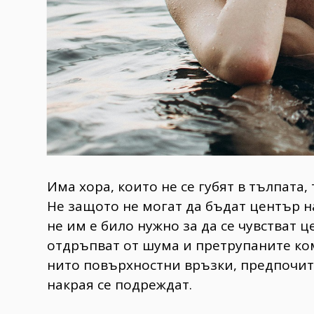
Има хора, които не се губят в тълпата, 
Не защото не могат да бъдат център 
не им е било нужно за да се чувстват 
отдръпват от шума и претрупаните ком
нито повърхностни връзки, предпочит
накрая се подреждат.