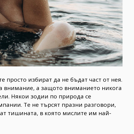
те просто избират да не бъдат част от нея.
на внимание, а защото вниманието никога
цели. Някои зодии по природа се
пании. Те не търсят празни разговори,
ат тишината, в която мислите им най-