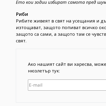
Ето кои зодии избират самота пред шум
Риби
Рибите живеят в свят на усещания и 
изтощават, защото попиват всичко окол
защото са сами, а защото там се чувст
свят.
Ако нашият сайт ви харесва, мож
нюзлетър тук: