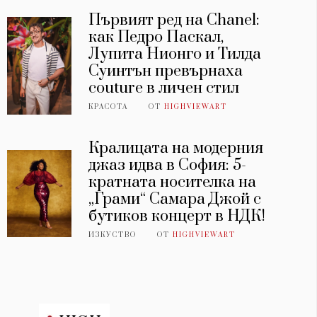
Първият ред на Chanel:
как Педро Паскал,
Лупита Нионго и Тилда
Суинтън превърнаха
couture в личен стил
КРАСОТА
ОТ
HIGHVIEWART
Кралицата на модерния
джаз идва в София: 5-
кратната носителка на
„Грами“ Самара Джой с
бутиков концерт в НДК!
ИЗКУСТВО
ОТ
HIGHVIEWART