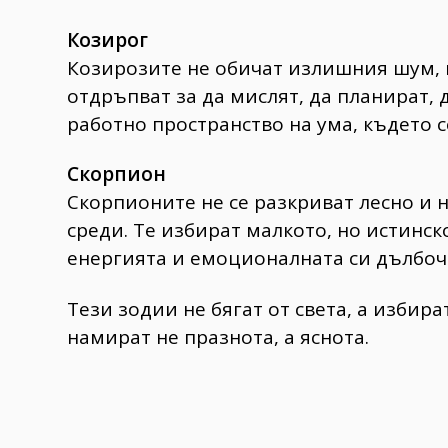
Козирог
Козирозите не обичат излишния шум, ни
отдръпват за да мислят, да планират, 
работно пространство на ума, където 
Скорпион
Скорпионите не се разкриват лесно и н
среди. Те избират малкото, но истинско
енергията и емоционалната си дълбоч
Тези зодии не бягат от света, а избир
намират не празнота, а яснота.