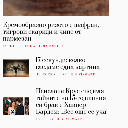
Кремообразно ризото с шафран,
тигрови скариди и чипс от
пармезан
ГУРМЕ
ОТ
МАРИЕЛА ИЛИЕВА
17 секунди: колко
гледаме една картина
ИЗКУСТВО
ОТ
HIGHVIEWART
Пенелопе Крус споделя
тайните на 15-годишния
си брак с Хавиер
Бардем: „Все още се уча“
30+
ОТ
HIGHVIEWART