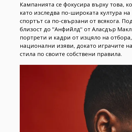
Кампанията се фокусира върху това, к
като изследва по-широката култура на 
спортът са по-свързани от всякога. П
близост до ''Анфийлд'' от Аласдър Мак
портрети и кадри от изцяло на отбора
национални изяви, докато играчите н
стила по своите собствени правила.