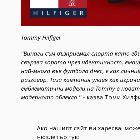
Tommy Hilfiger
''Винаги съм възприемал спорта като ед
свързва хората чрез идентичност, емоция
най-много във футбола днес, е как личн
разговор. Тази кампания улавя как игра
емблематични модели на Tommy в новата
модерното облекло.''
- казва Томи Хилф
Ако нашият сайт ви харесва, мож
нюзлетър тук: