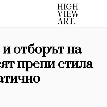
 и отборът на
ят препи стила
атично