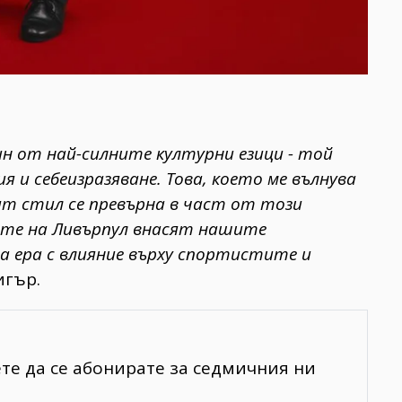
ин от най-силните културни езици - той
 и себеизразяване. Това, което ме вълнува
ият стил се превърна в част от този
чите на Ливърпул внасят нашите
 ера с влияние върху спортистите и
игър.
ете да се абонирате за седмичния ни