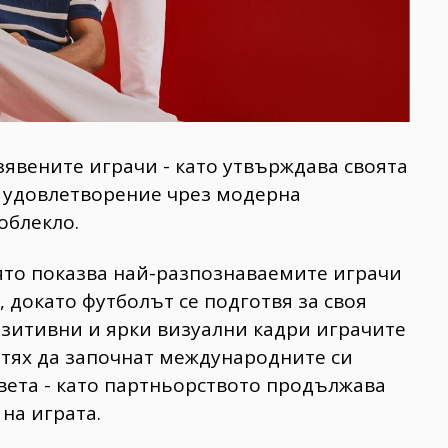
явените играчи - като утвърждава своята
о удовлетворение чрез модерна
облекло.
оято показва най-разпознаваемите играчи
, докато футболът се подготвя за своя
озитивни и ярки визуални кадри играчите
т тях да започнат международните си
вета - като партньорството продължава
 на играта.