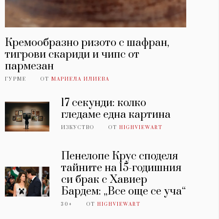
Кремообразно ризото с шафран,
тигрови скариди и чипс от
пармезан
ГУРМЕ
ОТ
МАРИЕЛА ИЛИЕВА
17 секунди: колко
гледаме една картина
ИЗКУСТВО
ОТ
HIGHVIEWART
Пенелопе Крус споделя
тайните на 15-годишния
си брак с Хавиер
Бардем: „Все още се уча“
30+
ОТ
HIGHVIEWART