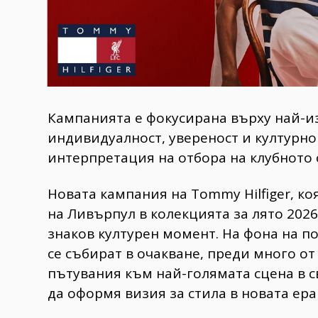
Кампанията е фокусирана върху най-из
индивидуалност, увереност и културн
интерпретация на отбора на клубното 
Новата кампания на Tommy Hilfiger, к
на Ливърпул в колекцията за лято 2026
знаков културен момент. На фона на п
се събират в очакване, преди много о
пътувания към най-голямата сцена в с
да оформя визия за стила в новата ера