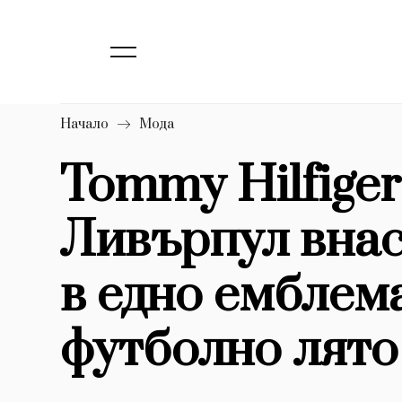
139
Бизнес
1633
Мода
16
Dialogue
Начало
Мода
Изкуство
Tommy Hilfiger
4340
Ливърпул внас
777
Красота
1272
Дизайн
в едно емблем
1188
Книги
футболно лято
1970
30+
1710