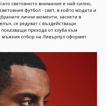
огато световното внимание е най-силно,
световния футбол - свят, в който модата и
одбраните лични моменти, заснети в
лелън, се редуват с въздействащи
, показващи прехода от клуба към
а мъжкия отбор на Ливърпул оформят