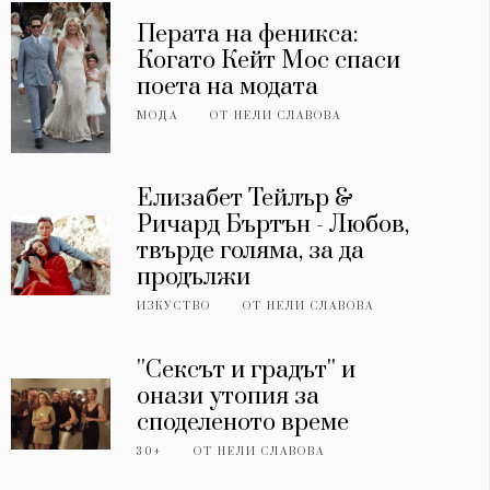
Перата на феникса:
Когато Кейт Мос спаси
поета на модата
МОДА
ОТ
НЕЛИ СЛАВОВА
Елизабет Тейлър &
Ричард Бъртън - Любов,
твърде голяма, за да
продължи
ИЗКУСТВО
ОТ
НЕЛИ СЛАВОВА
''Сексът и градът'' и
онази утопия за
споделеното време
30+
ОТ
НЕЛИ СЛАВОВА