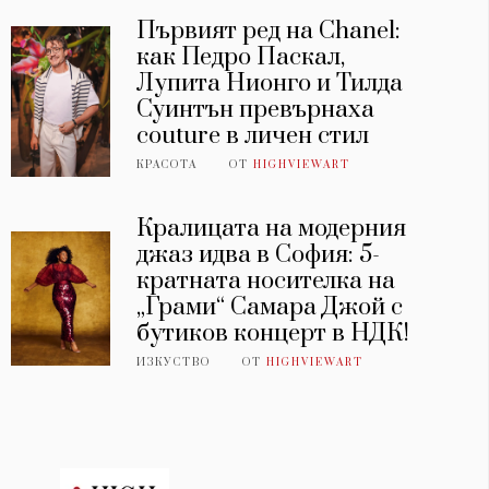
Първият ред на Chanel:
как Педро Паскал,
Лупита Нионго и Тилда
Суинтън превърнаха
couture в личен стил
КРАСОТА
ОТ
HIGHVIEWART
Кралицата на модерния
джаз идва в София: 5-
кратната носителка на
„Грами“ Самара Джой с
бутиков концерт в НДК!
ИЗКУСТВО
ОТ
HIGHVIEWART