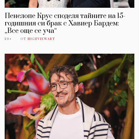
Пенелопе Крус споделя тайните на 15-
годишния си брак с Хавиер Бардем:
„Все още се уча“
30+
ОТ
HIGHVIEWART