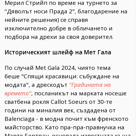
Мерил Стрийп по време на турнето за
''Дяволът носи Прада 2", благодарение на
нейните решения) се справя
изключително добре в обличането и
подбора на дрехи за своя доверител.
Историческият шлейф на Мет Гала
По случай Met Gala 2024, чиято тема
беше "Спящи красавици: събуждане на
модата", а дрескодът
''Градината на
времето''
, посланикът на марката носеше
сватбена рокля Callot Soeurs от 30-те
години на миналия век, създадена от
Balenciaga - в модна почит към френското
майсторство. Като пра-пра-правнучка на
Марте Бертран, основала известната къща