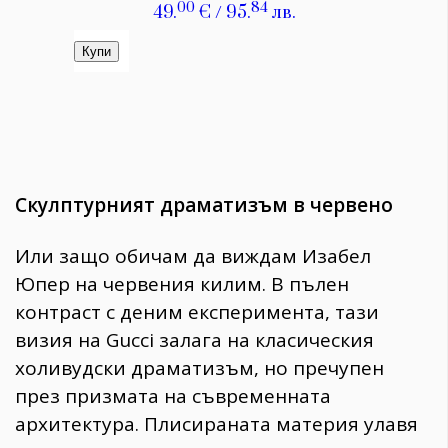
Скулптурният драматизъм в червено
​Или защо обичам да виждам Изабел
Юпер на червения килим. В пълен
контраст с деним експеримента, тази
визия на Gucci залага на класическия
холивудски драматизъм, но пречупен
през призмата на съвременната
архитектура. ​Плисираната материя улавя