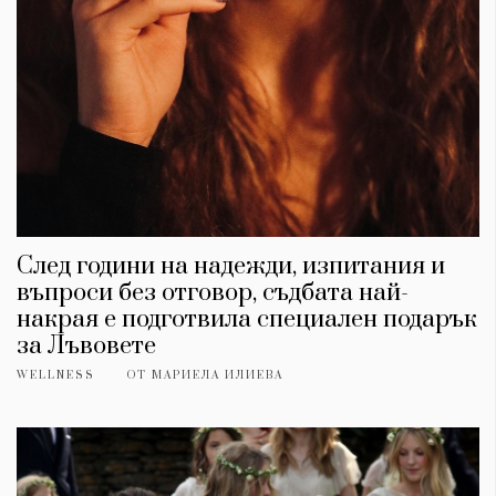
Красота
поверителност
Цветно
ModerenDom
Гурме
Пътувай
Wellness
СЛЕДВАЙТЕ НИ
Facebook
Instagram
Twitter
Pinterest
YouTube
Spotify
Soundcloud
След години на надежди, изпитания и
въпроси без отговор, съдбата най-
Ако нашият сайт ви харесва, можете да се абонирате за
накрая е подготвила специален подарък
седмичния ни нюзлетър тук:
за Лъвовете
WELLNESS
ОТ
МАРИЕЛА ИЛИЕВА
© 2026, HighViewArt | Всички права запазени