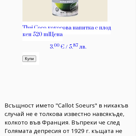
Всъщност името "Callot Sоеurs" в никакъв
случай не е толкова известно навсякъде,
колкото във Франция. Въпреки че след
Голямата депресия от 1929 г. къщата не