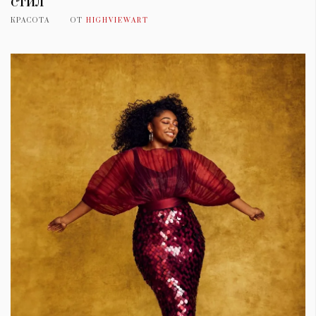
стил
КРАСОТА
ОТ
HIGHVIEWART