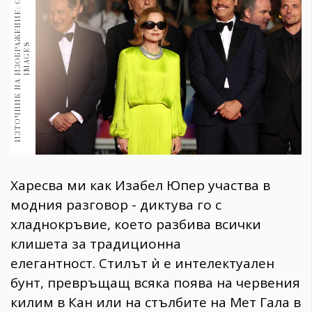
И
З
Т
О
Ч
Н
И
К
Н
А
И
З
О
Б
Р
Ж
Е
Н
И
Е
:
G
E
T
T
Y
I
M
A
G
E
1970
30+
1710
Гурме
А
S
Пътувай
237
389
Здраве
Gentlemen
Харесва ми как Изабел Юпер участва в
382
модния разговор - диктува го с
хладнокръвие, което разбива всички
Wellness
клишета за традиционна
1817
елегантност. Стилът ѝ е интелектуален
бунт, превръщащ всяка поява на червения
ПОСЛЕДВАЙТЕ
килим в Кан или на стълбите на Мет Гала в
НИ