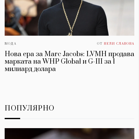
МОДА
ОТ
НЕЛИ СЛАВОВА
Нова ера за Marc Jacobs: LVMH продава
марката на WHP Global и G-III за 1
милиард долара
ПОПУЛЯРНО