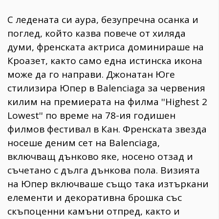
С ледената си аура, безупречна осанка и
поглед, който казва повече от хиляда
думи, френската актриса доминираше на
Кроазет, както само една истинска икона
може да го направи. Джонатан Юге
стилизира Юпер в Balenciaga за червения
килим на премиерата на филма ''Highest 2
Lowest'' по време на 78-ия годишен
филмов фестивал в Кан. Френската звезда
носеше деним сет на Balenciaga,
включващ дънково яке, носено отзад и
съчетано с дълга дънкова пола. Визията
на Юпер включваше също така изтъркани
елементи и декоративна брошка със
скъпоценни камъни отпред, както и