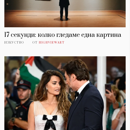
17 секунди: колко гледаме една картина
ИЗКУСТВО
ОТ
HIGHVIEWART