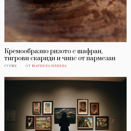
Кремообразно ризото с шафран,
тигрови скариди и чипс от пармезан
ГУРМЕ
ОТ
МАРИЕЛА ИЛИЕВА