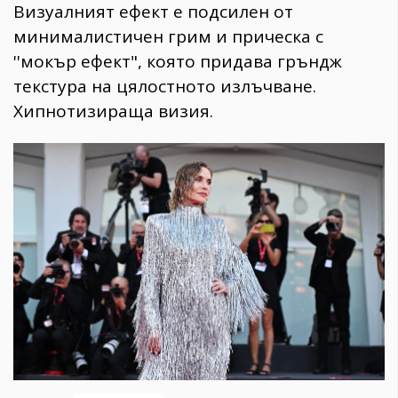
​Визуалният ефект е подсилен от
минималистичен грим и прическа с
''мокър ефект", която придава гръндж
текстура на цялостното излъчване.
Хипнотизираща визия.