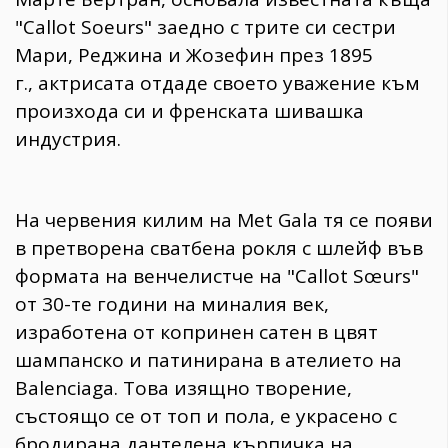
"Callot Soeurs" заедно с трите си сестри
Мари, Реджина и Жозефин през 1895
г., актрисата отдаде своето уважение към
произхода си и френската шивашка
индустрия.
На червения килим на Met Gala тя се появи
в претворена сватбена рокля с шлейф във
формата на венчелистче на "Callot Sœurs"
от 30-те години на миналия век,
изработена от копринен сатен в цвят
шампанско и патинирана в ателието на
Balenciaga. Това изящно творение,
състоящо се от топ и пола, е украсено с
бродирана дантелена кърпичка на