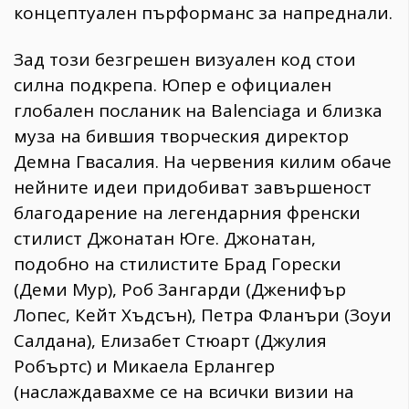
концептуален пърформанс за напреднали.
​Зад този безгрешен визуален код стои
силна подкрепа. Юпер е официален
глобален посланик на Balenciaga и близка
муза на бившия творческия директор
Демна Гвасалия. На червения килим обаче
нейните идеи придобиват завършеност
благодарение на легендарния френски
стилист Джонатан Юге. Джонатан,
подобно на стилистите Брад Горески
(Деми Мур), Роб Зангарди (Дженифър
Лопес, Кейт Хъдсън), Петра Фланъри (Зоуи
Салдана), Елизабет Стюарт (Джулия
Робъртс) и Микаела Ерлангер
(наслаждавахме се на всички визии на