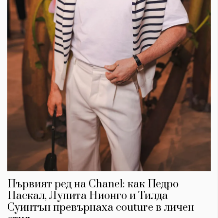
Първият ред на Chanel: как Педро
Паскал, Лупита Нионго и Тилда
Суинтън превърнаха couture в личен