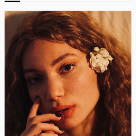
КАТЕГОРИИ
ЗА НАС
Wine&Dine
Условия за
Подкасти
ползване
Мода
За нас
Dialogue
Реклама
Изкуство
Политика за