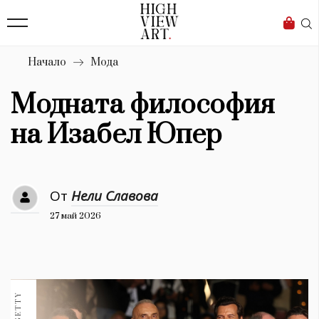
139
Бизнес
1633
Мода
Начало
Мода
16
Dialogue
Модната философия
Изкуство
на Изабел Юпер
4340
Красота
От
Нели Славова
777
27 май 2026
Дизайн
1272
1188
Книги