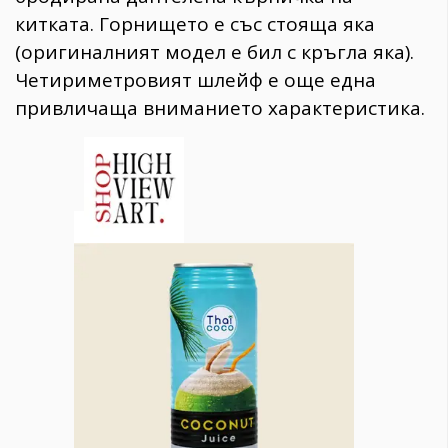
китката. Горнището е със стояща яка
(оригиналният модел е бил с кръгла яка).
Четириметровият шлейф е още една
привличаща вниманието характеристика.