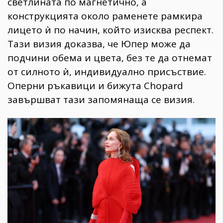
светлината по магнетично, а
конструкцията около раменете рамкира
лицето ѝ по начин, който изисква респект.
Тази визия доказва, че Юпер може да
подчини обема и цвета, без те да отнемат
от силното ѝ, индивидуално присъствие.
Оперни ръкавици и бижута Chopard
завършват тази запомянаща се визия.