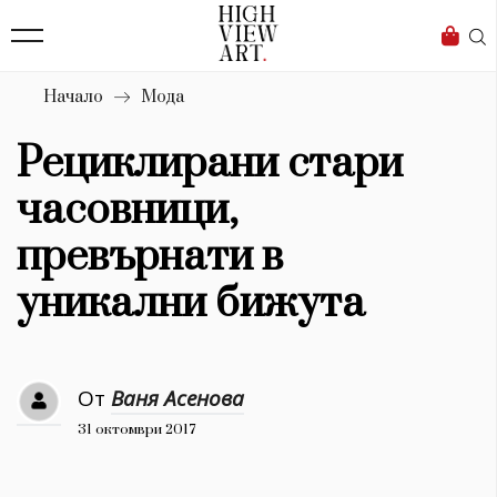
139
Бизнес
1633
Мода
Начало
Мода
16
Dialogue
Рециклирани стари
Изкуство
часовници,
4339
превърнати в
Красота
уникални бижута
777
Дизайн
От
Ваня Асенова
1272
31 октомври 2017
1188
Книги