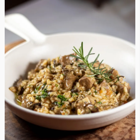
Красота
поверителност
Цветно
ModerenDom
Гурме
Пътувай
Wellness
СЛЕДВАЙТЕ НИ
Facebook
Instagram
Twitter
Pinterest
YouTube
Spotify
Soundcloud
Ако нашият сайт ви харесва, можете да се абонирате за
седмичния ни нюзлетър тук:
© 2026, HighViewArt | Всички права запазени