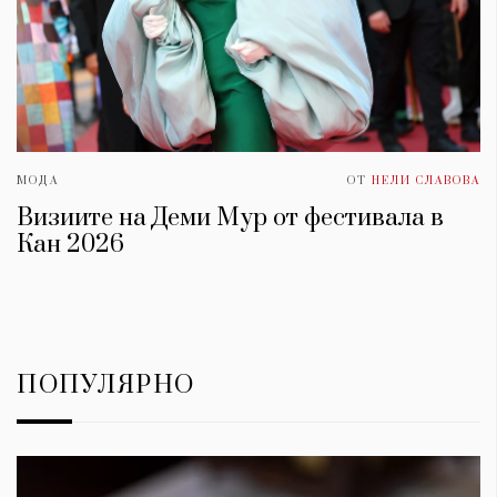
МОДА
ОТ
НЕЛИ СЛАВОВА
Визиите на Деми Мур от фестивала в
Кан 2026
КАТЕГОРИИ
ЗА НАС
ПОПУЛЯРНО
Wine&Dine
Условия за
Подкасти
ползване
Мода
За нас
Dialogue
Реклама
Изкуство
Политика за