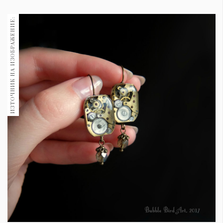
1970
30+
ИЗТОЧНИК НА ИЗОБРАЖЕНИЕ:
1709
Гурме
Пътувай
237
389
Здраве
Gentlemen
382
Wellness
1816
ПОСЛЕДВАЙТЕ
НИ