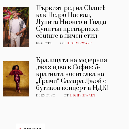
Първият ред на Chanel:
как Педро Паскал,
Лупита Нионго и Тилда
Суинтън превърнаха
couture в личен стил
КРАСОТА
ОТ
HIGHVIEWART
Кралицата на модерния
джаз идва в София: 5-
кратната носителка на
„Грами“ Самара Джой с
бутиков концерт в НДК!
ИЗКУСТВО
ОТ
HIGHVIEWART