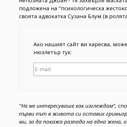
непозната Джоан - тя захвърля маската
подложена на ''психологическа жестоко
своята адвокатка Сузана Блум (в ролят
Ако нашият сайт ви харесва, мож
нюзлетър тук:
​''Не ме интересуваше как изглеждам",
спо
първи път в живота си оставих гримьо
ми, за да покажа разпада на една жена, 