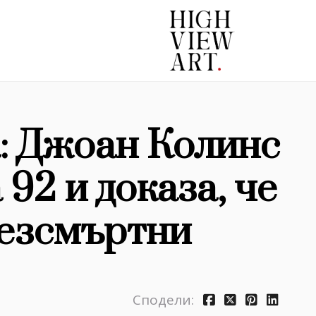
: Джоан Колинс
 92 и доказа, че
безсмъртни
Сподели: