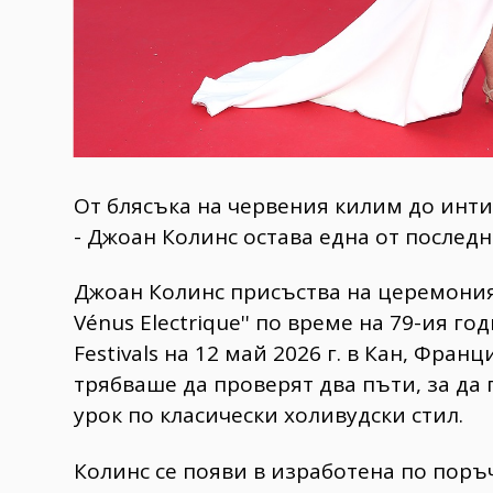
​От блясъка на червения килим до инт
- Джоан Колинс остава една от последн
​Джоан Колинс присъства на церемония
Vénus Electrique'' по време на 79-ия г
Festivals на 12 май 2026 г. в Кан, Фран
трябваше да проверят два пъти, за да 
урок по класически холивудски стил.
​Колинс се появи в изработена по поръ