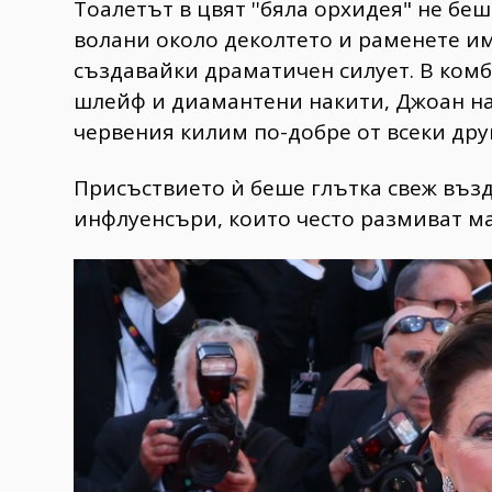
Тоалетът в цвят ''бяла орхидея" не бе
волани около деколтето и раменете и
създавайки драматичен силует. В ком
шлейф и диамантени накити, Джоан нап
червения килим по-добре от всеки друг
​Присъствието ѝ беше глътка свеж възд
инфлуенсъри, които често размиват ма