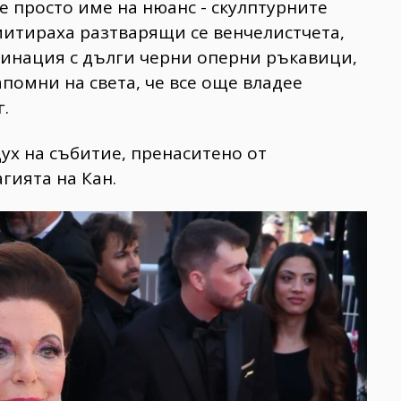
ше просто име на нюанс - скулптурните
митираха разтварящи се венчелистчета,
бинация с дълги черни оперни ръкавици,
омни на света, че все още владее
.
ух на събитие, пренаситено от
гията на Кан.