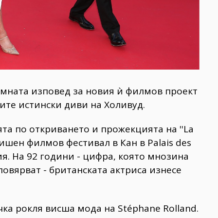
имната изповед за новия ѝ филмов проект
ите истински диви на Холивуд.
та по откриването и прожекцията на ''La
одишен филмов фестивал в Кан в Palais des
ция. На 92 години - цифра, която мнозина
повярват - британската актриса изнесе
чка рокля висша мода на Stéphane Rolland.