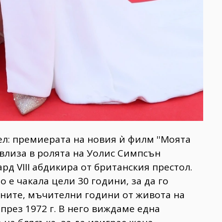
ел: премиерата на новия ѝ филм ''Моята
 влиза в ролята на Уолис Симпсън
рд VIII абдикира от британския престол. ​
о е чакала цели 30 години, за да го
ните, мъчителни години от живота на
през 1972 г. В него виждаме една