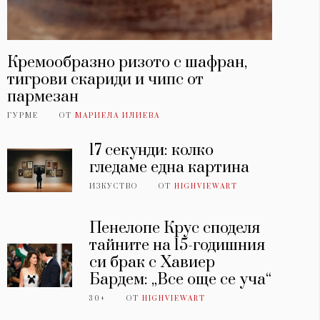
Кремообразно ризото с шафран,
тигрови скариди и чипс от
пармезан
ГУРМЕ
ОТ
МАРИЕЛА ИЛИЕВА
17 секунди: колко
гледаме една картина
ИЗКУСТВО
ОТ
HIGHVIEWART
Пенелопе Крус споделя
тайните на 15-годишния
си брак с Хавиер
Бардем: „Все още се уча“
30+
ОТ
HIGHVIEWART