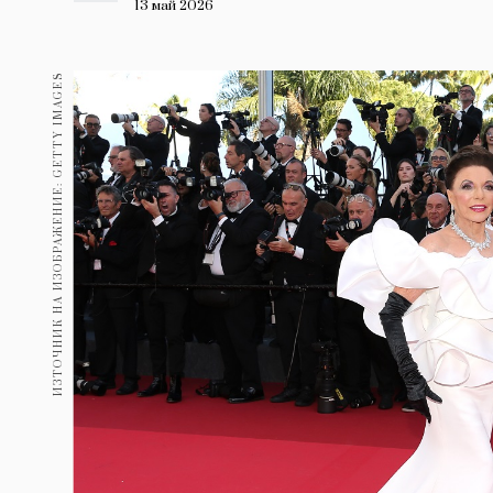
Гурме
13 май 2026
237
Пътувай
ИЗТОЧНИК НА ИЗОБРАЖЕНИЕ: GETTY IMAGES
389
Здраве
Gentlemen
382
1817
Wellness
ПОСЛЕДВАЙТЕ
НИ