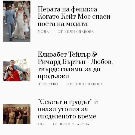
Перата на феникса:
Когато Кейт Мос спаси
поета на модата
МОДА
ОТ
НЕЛИ СЛАВОВА
Елизабет Тейлър &
Ричард Бъртън - Любов,
твърде голяма, за да
продължи
ИЗКУСТВО
ОТ
НЕЛИ СЛАВОВА
''Сексът и градът'' и
онази утопия за
споделеното време
30+
ОТ
НЕЛИ СЛАВОВА