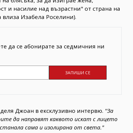
 на блясъка, за да изиграе жена,
ст и насилие над възрастни" от страна на
а влиза Изабела Роселини).
ете да се абонирате за седмичния ни
деля Джоан в ексклузивно интервю.
''За
рите да направят каквото искат с лицето
останала сама и изолирана от света."