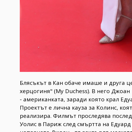
​Блясъкът в Кан обаче имаше и друга ц
херцогиня" (My Duchess). В него Джоан
- американката, заради която крал Едуа
Проектът е лична кауза за Колинс, коят
реализира. Филмът проследява послед
Уолис в Париж след смъртта на Едуард 