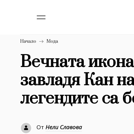
139
Бизнес
1633
Мода
16
Dialogue
Начало
Мода
Изкуство
Вечната икона
4340
завладя Кан на
777
Красота
1272
Дизайн
легендите са 
1188
Книги
1970
30+
От
Нели Славова
1710