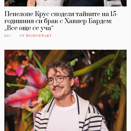
Пенелопе Крус споделя тайните на 15-
годишния си брак с Хавиер Бардем:
„Все още се уча“
30+
ОТ
HIGHVIEWART
КАТЕГОРИИ
ЗА НАС
Wine&Dine
Условия за
Подкасти
ползване
Мода
За нас
Dialogue
Реклама
Изкуство
Политика за