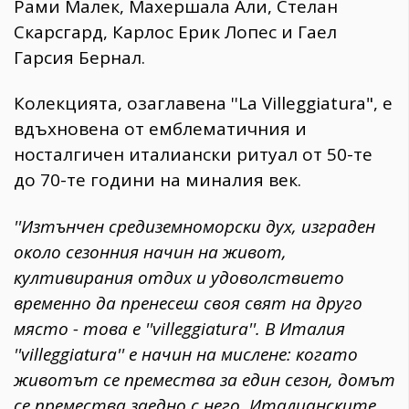
Рами Малек, Махершала Али, Стелан
Скарсгард, Карлос Ерик Лопес и Гаел
Гарсия Бернал.
​Колекцията, озаглавена ''La Villeggiatura", е
вдъхновена от емблематичния и
носталгичен италиански ритуал от 50-те
до 70-те години на миналия век.
''Изтънчен средиземноморски дух, изграден
около сезонния начин на живот,
култивирания отдих и удоволствието
временно да пренесеш своя свят на друго
място - това е ''villeggiatura''. В Италия
''villeggiatura'' е начин на мислене: когато
животът се премества за един сезон, домът
се премества заедно с него. Италианските