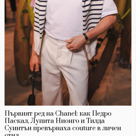
Красота
поверителност
Цветно
ModerenDom
Гурме
Пътувай
Wellness
СЛЕДВАЙТЕ НИ
Facebook
Instagram
Twitter
Pinterest
YouTube
Spotify
Soundcloud
Ако нашият сайт ви харесва, можете да се абонирате за
седмичния ни нюзлетър тук:
Първият ред на Chanel: как Педро
Паскал, Лупита Нионго и Тилда
Суинтън превърнаха couture в личен
© 2026, HighViewArt | Всички права запазени
стил