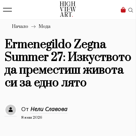
139
Бизнес
1633
Мода
Начало
Мода
16
Dialogue
Ermenegildo Zegna
Изкуство
Summer 27: Изкуството
4339
да преместиш живота
Красота
си за едно лято
777
Дизайн
От
Нели Славова
1272
8 юни 2026
1188
Книги