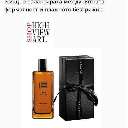
изящно балансираха между лятната
формалност и плажното безгрижие.