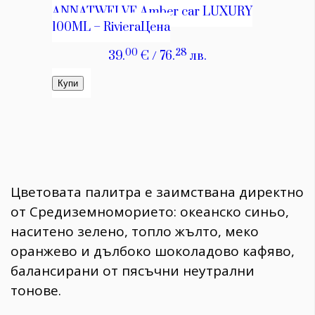
​Цветовата палитра е заимствана директно
от Средиземноморието: океанско синьо,
наситено зелено, топло жълто, меко
оранжево и дълбоко шоколадово кафяво,
балансирани от пясъчни неутрални
тонове.