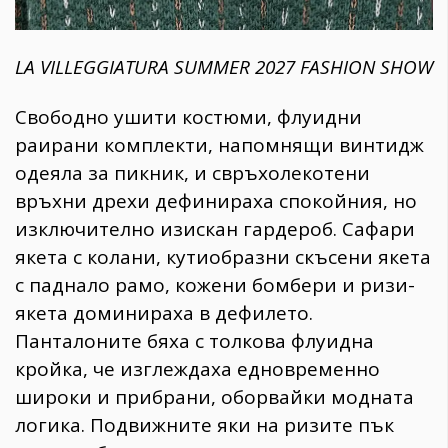
LA VILLEGGIATURA SUMMER 2027 FASHION SHOW
​Свободно ушити костюми, флуидни
раирани комплекти, напомнящи винтидж
одеяла за пикник, и свръхолекотени
връхни дрехи дефинираха спокойния, но
изключително изискан гардероб. Сафари
якета с колани, кутиобразни скъсени якета
с паднало рамо, кожени бомбери и ризи-
якета доминираха в дефилето.
Панталоните бяха с толкова флуидна
кройка, че изглеждаха едновременно
широки и прибрани, оборвайки модната
логика. Подвижните яки на ризите пък