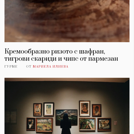
Кремообразно ризото с шафран,
тигрови скариди и чипс от пармезан
ГУРМЕ
ОТ
МАРИЕЛА ИЛИЕВА