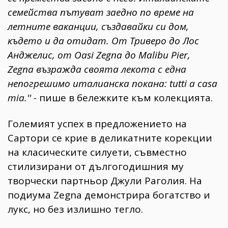
семейства пътуват заедно по време на
летните ваканции, създавайки си дом,
където и да отидат. От Триверо до Лос
Анджелис, от Oasi Zegna до Malibu Pier,
Zegna възражда своята лекота с една
непогрешимо италианска покана: tutti a casa
mia.'' -
пише в бележките към колекцията.
Големият успех в предложението на
Сартори се крие в деликатните корекции
на класическите силуети, съвместно
стилизирани от дългогодишния му
творчески партньор Джули Раголия. На
подиума Zegna демонстрира богатство и
лукс, но без излишно тегло.