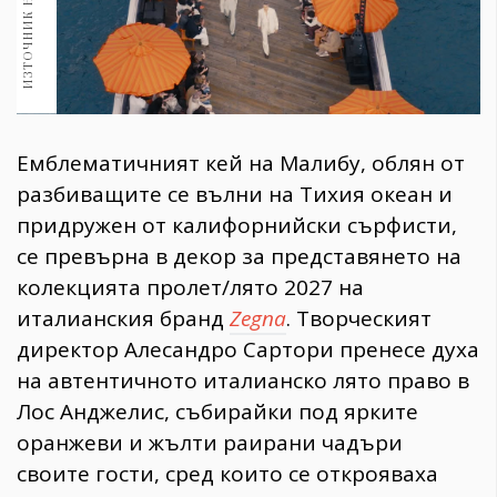
​Емблематичният кей на Малибу, облян от
разбиващите се вълни на Тихия океан и
придружен от калифорнийски сърфисти,
се превърна в декор за представянето на
колекцията пролет/лято 2027 на
италианския бранд
Zegna
. Творческият
директор Алесандро Сартори пренесе духа
на автентичното италианско лято право в
Лос Анджелис, събирайки под ярките
оранжеви и жълти раирани чадъри
своите гости, сред които се открояваха