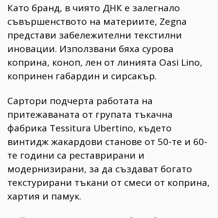
​Като бранд, в чиято ДНК е залегнало
съвършенството на материите, Zegna
представи забележителни текстилни
иновации. Използвани бяха сурова
коприна, коноп, лен от линията Oasi Lino,
копринен габардин и сирсакър.
​Сартори подчерта работата на
притежаваната от групата тъкачна
фабрика Tessitura Ubertino, където
винтидж жакардови станове от 50-те и 60-
те години са реставрирани и
модернизирани, за да създават богато
текстурирани тъкани от смеси от коприна,
хартия и памук.