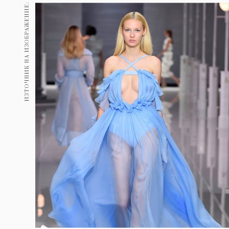
Гурме
ИЗТОЧНИК НА ИЗОБРАЖЕНИЕ:
237
Пътувай
389
Здраве
Gentlemen
382
1817
Wellness
ПОСЛЕДВАЙТЕ
НИ