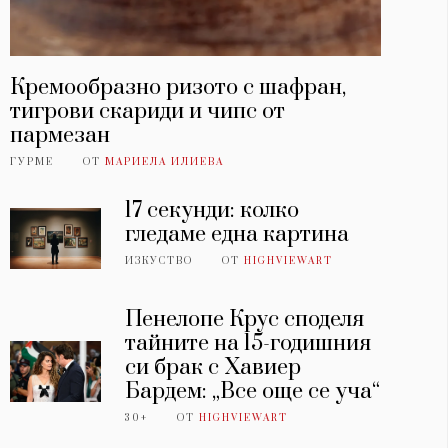
Кремообразно ризото с шафран,
тигрови скариди и чипс от
пармезан
ГУРМЕ
ОТ
МАРИЕЛА ИЛИЕВА
17 секунди: колко
гледаме една картина
ИЗКУСТВО
ОТ
HIGHVIEWART
Пенелопе Крус споделя
тайните на 15-годишния
си брак с Хавиер
Бардем: „Все още се уча“
30+
ОТ
HIGHVIEWART