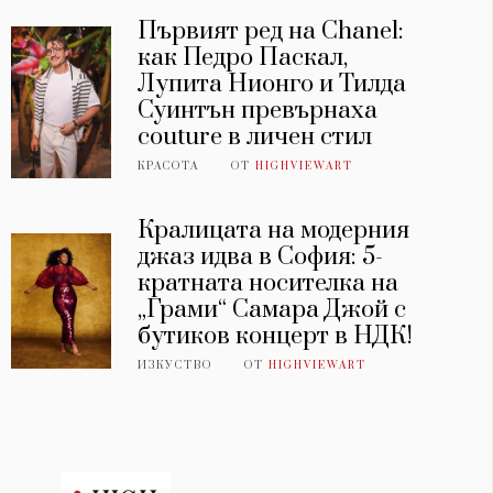
Първият ред на Chanel:
как Педро Паскал,
Лупита Нионго и Тилда
Суинтън превърнаха
couture в личен стил
КРАСОТА
ОТ
HIGHVIEWART
Кралицата на модерния
джаз идва в София: 5-
кратната носителка на
„Грами“ Самара Джой с
бутиков концерт в НДК!
ИЗКУСТВО
ОТ
HIGHVIEWART