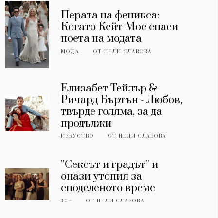
Перата на феникса:
Когато Кейт Мос спаси
поета на модата
МОДА
ОТ
НЕЛИ СЛАВОВА
Елизабет Тейлър &
Ричард Бъртън - Любов,
твърде голяма, за да
продължи
ИЗКУСТВО
ОТ
НЕЛИ СЛАВОВА
''Сексът и градът'' и
онази утопия за
споделеното време
30+
ОТ
НЕЛИ СЛАВОВА