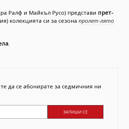
ара Ралф и Майкъл Русо) представи
прет-
ия) колекцията си за сезона
пролет-лято
ела
.
ете да се абонирате за седмичния ни