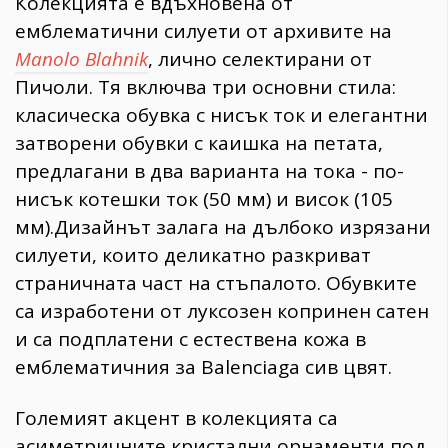
​Колекцията е вдъхновена от
емблематични силуети от архивите на
Manolo Blahnik
, лично селектирани от
Пичоли. Тя включва три основни стила:
класическа обувка с нисък ток и елегантни
затворени обувки с каишка на петата,
предлагани в два варианта на тока - по-
нисък котешки ток (50 мм) и висок (105
мм).​Дизайнът залага на дълбоко изрязани
силуети, които деликатно разкриват
страничната част на стъпалото. Обувките
са изработени от луксозен копринен сатен
и са подплатени с естествена кожа в
емблематичния за Balenciaga сив цвят.
​Големият акцент в колекцията са
асиметричните кристални орнаменти под