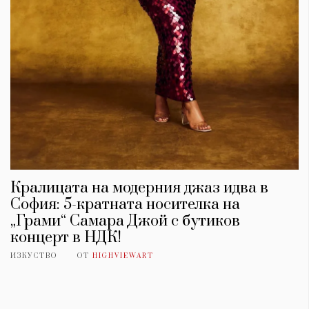
Кралицата на модерния джаз идва в
София: 5-кратната носителка на
„Грами“ Самара Джой с бутиков
концерт в НДК!
ИЗКУСТВО
ОТ
HIGHVIEWART