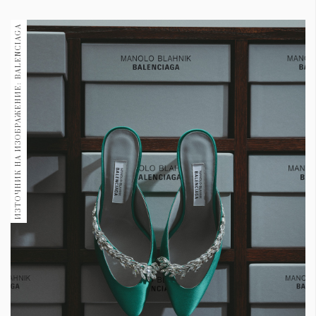
1970
30+
ИЗТОЧНИК НА ИЗОБРАЖЕНИЕ: BALENCIAGA
1709
Гурме
Пътувай
237
389
Здраве
Gentlemen
382
Wellness
1816
ПОСЛЕДВАЙТЕ
НИ