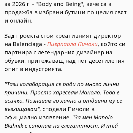
за 2026 г. - ''Body and Being'', вече са в
продажба в избрани бутици по целия свят
и онлайн.
​Зад проекта стои креативният директор
на Balenciaga -
Пиерпаоло Пичоли
, който си
партнира с легендарния дизайнер на
обувки, притежаващ над пет десетилетия
опит в индустрията.
​''Тази колаборация се роди по много лични
причини. Просто харесвам Маноло. Това е
всичко. Познавам го лично и отдавна му се
възхищавам"
, сподели Пичоли в
официално изявление.
''За мен Manolo
Blahnik е синоним на елегантност. И тъй