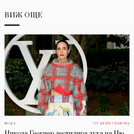
ВИЖ ОЩЕ
МОДА
ОТ
НЕЛИ СЛАВОВА
Никола Гескиер дестилира духа на Ню