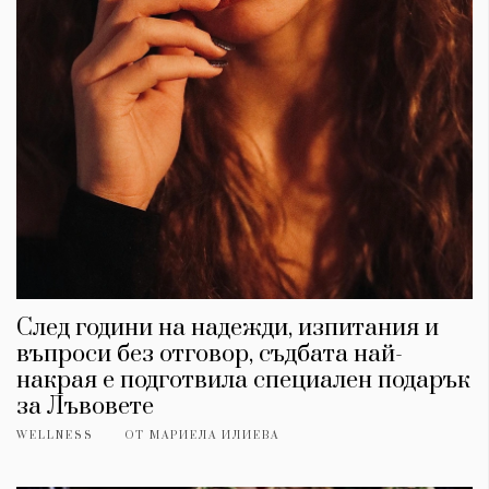
Красота
поверителност
Цветно
ModerenDom
Гурме
Пътувай
Wellness
СЛЕДВАЙТЕ НИ
Facebook
Instagram
Twitter
Pinterest
YouTube
Spotify
Soundcloud
Ако нашият сайт ви харесва, можете да се абонирате за
седмичния ни нюзлетър тук:
След години на надежди, изпитания и
въпроси без отговор, съдбата най-
накрая е подготвила специален подарък
за Лъвовете
WELLNESS
ОТ
МАРИЕЛА ИЛИЕВА
© 2026, HighViewArt | Всички права запазени