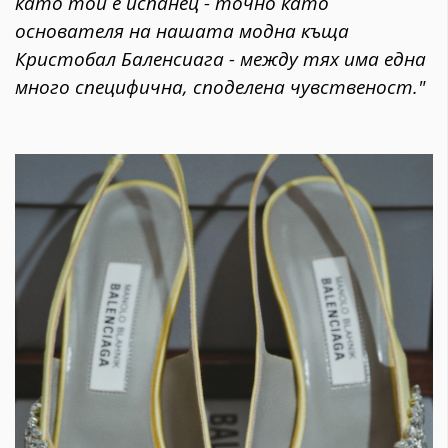
като той е испанец - точно като
основателя на нашата модна къща
Кристобал Баленсиага - между тях има една
много специфична, споделена чувственост."