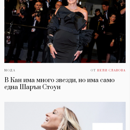
МОДА
ОТ
НЕЛИ СЛАВОВА
В Кан има много звезди, но има само
една Шарън Стоун