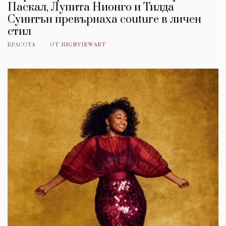
Паскал, Лупита Нионго и Тилда
Суинтън превърнаха couture в личен
стил
КРАСОТА
ОТ
HIGHVIEWART