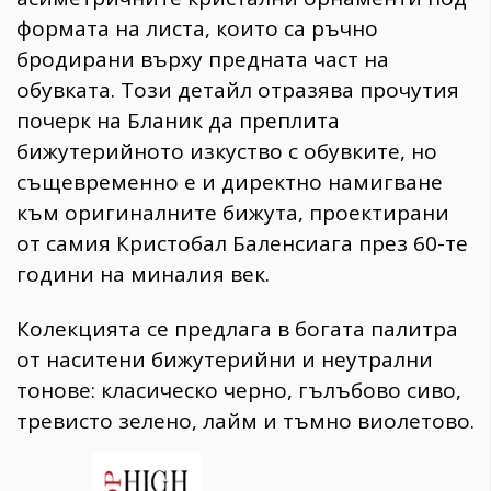
формата на листа, които са ръчно
бродирани върху предната част на
обувката. Този детайл отразява прочутия
почерк на Бланик да преплита
бижутерийното изкуство с обувките, но
същевременно е и директно намигване
към оригиналните бижута, проектирани
от самия Кристобал Баленсиага през 60-те
години на миналия век.
​Колекцията се предлага в богата палитра
от наситени бижутерийни и неутрални
тонове: класическо черно, гълъбово сиво,
тревисто зелено, ​лайм и ​тъмно виолетово.