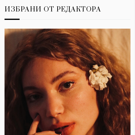
ИЗБРАНИ ОТ РЕДАКТОРА
КАТЕГОРИИ
ЗА НАС
Wine&Dine
Условия за
Подкасти
ползване
Мода
За нас
Dialogue
Реклама
Изкуство
Политика за