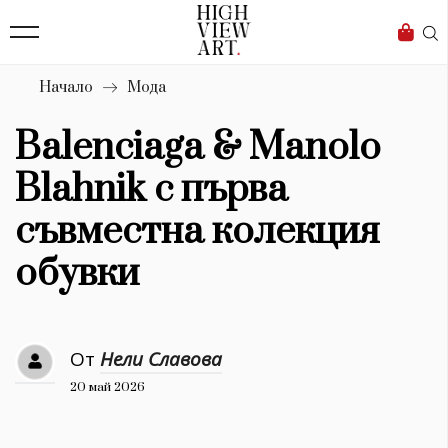
139
Бизнес
1633
Мода
Начало
Мода
16
Dialogue
Balenciaga & Manolo
Изкуство
Blahnik с първа
4339
съвместна колекция
Красота
обувки
777
Дизайн
От
Нели Славова
1272
20 май 2026
1188
Книги