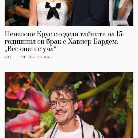
Пенелопе Крус споделя тайните на 15-
годишния си брак с Хавиер Бардем:
„Все още се уча“
30+
ОТ
HIGHVIEWART