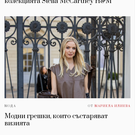
колекцията Stella McCartney H&M
МОДА
ОТ
МАРИЕЛА ИЛИЕВА
Модни грешки, които състаряват
визията