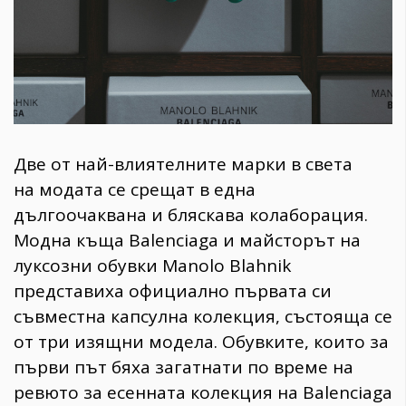
​Две от най-влиятелните марки в света
на модата се срещат в една
дългоочаквана и бляскава колаборация.
Модна къща Balenciaga и майсторът на
луксозни обувки Manolo Blahnik
представиха официално първата си
съвместна капсулна колекция, състояща се
от три изящни модела. Обувките, които за
първи път бяха загатнати по време на
ревюто за есенната колекция на Balenciaga