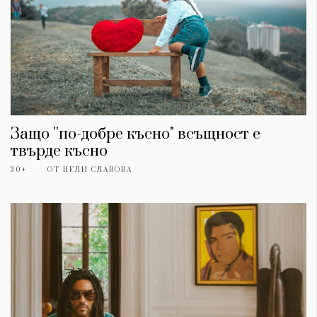
Защо ''по-добре късно" всъщност е
твърде късно
30+
ОТ
НЕЛИ СЛАВОВА
КАТЕГОРИИ
ЗА НАС
Wine&Dine
Условия за
Подкасти
ползване
Мода
За нас
Dialogue
Реклама
Изкуство
Политика за