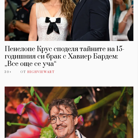
Пенелопе Крус споделя тайните на 15-
годишния си брак с Хавиер Бардем:
„Все още се уча“
30+
ОТ
HIGHVIEWART