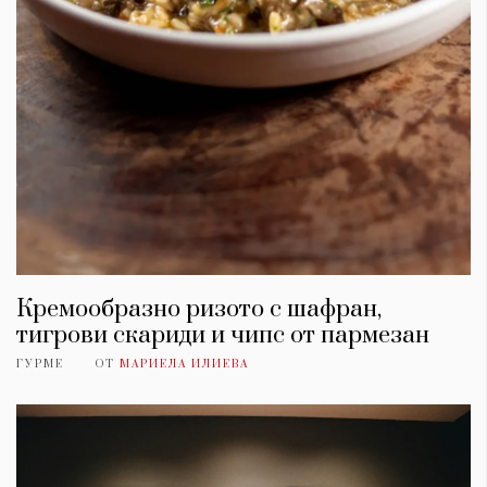
Кремообразно ризото с шафран,
тигрови скариди и чипс от пармезан
ГУРМЕ
ОТ
МАРИЕЛА ИЛИЕВА