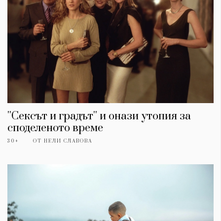
''Сексът и градът'' и онази утопия за
споделеното време
30+
ОТ
НЕЛИ СЛАВОВА