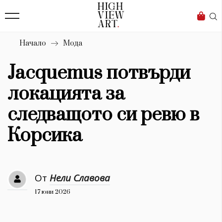
139
Бизнес
1633
Мода
Начало
Мода
16
Dialogue
Jacquemus потвърди
Изкуство
локацията за
4340
следващото си ревю в
Красота
Корсика
777
Дизайн
От
Нели Славова
1272
17 юни 2026
1188
Книги