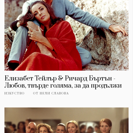
Елизабет Тейлър & Ричард Бъртън -
Любов, твърде голяма, за да продължи
ИЗКУСТВО
ОТ
НЕЛИ СЛАВОВА