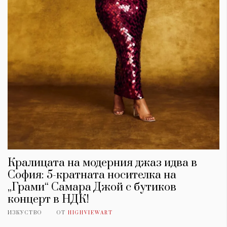
Кралицата на модерния джаз идва в
София: 5-кратната носителка на
„Грами“ Самара Джой с бутиков
концерт в НДК!
ИЗКУСТВО
ОТ
HIGHVIEWART