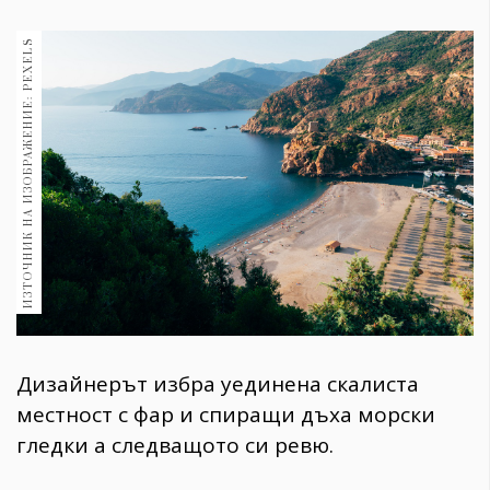
1970
30+
ИЗТОЧНИК НА ИЗОБРАЖЕНИЕ: PEXELS
1710
Гурме
Пътувай
237
389
Здраве
Gentlemen
382
Wellness
​Дизайнерът избра уединена скалиста
1817
местност с фар и спиращи дъха морски
гледки а следващото си ревю.
ПОСЛЕДВАЙТЕ
НИ