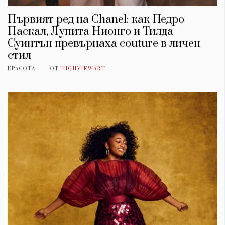
Първият ред на Chanel: как Педро
Паскал, Лупита Нионго и Тилда
Суинтън превърнаха couture в личен
стил
КРАСОТА
ОТ
HIGHVIEWART