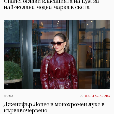
Chanel оглави класацията на Lyst за
най-желана модна марка в света
МОДА
ОТ
НЕЛИ СЛАВОВА
Дженифър Лопес в монохромен лукс в
кървавочервено