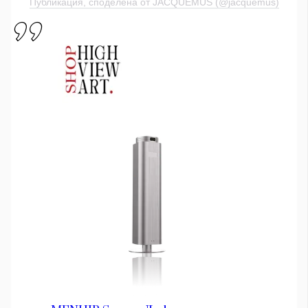
Публикация, споделена от JACQUEMUS (@jacquemus)