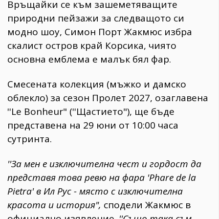
​Връщайки се към зашеметяващите
природни пейзажи за следващото си
модно шоу, Симон Порт Жакмюс избра
скалист остров край Корсика, чиято
основна емблема е малък бял фар.
​Смесената колекция (мъжко и дамско
облекло) за сезон Пролет 2027, озаглавена
''Le Bonheur" (''Щастието"), ще бъде
представена на 29 юни от 10:00 часа
сутринта.
​''За мен е изключителна чест и гордост да
представя това ревю на фара 'Phare de la
Pietra' в Ил Рус - място с изключителна
красота и история",
сподели Жакмюс в
официално изявление.
''Също така съм