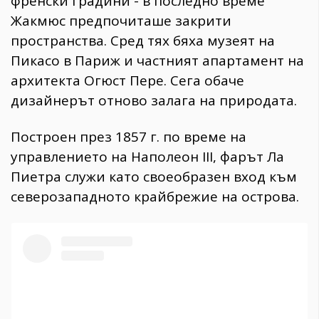
френски градини - в последно време
Жакмюс предпочиташе закрити
пространства. Сред тях бяха музеят на
Пикасо в Париж и частният апартамент на
архитекта Огюст Пере. Сега обаче
дизайнерът отново залага на природата.
Построен през 1857 г. по време на
управлението на Наполеон III, фарът Ла
Пиетра служи като своеобразен вход към
северозападното крайбрежие на острова.