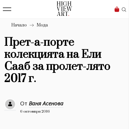
139
Бизнес
1633
Мода
Начало
Мода
16
Dialogue
Прет-а-порте
Изкуство
колекцията на Ели
4340
Сааб за пролет-лято
Красота
2017 г.
777
Дизайн
От
Ваня Асенова
1272
6 октомври 2016
1188
Книги