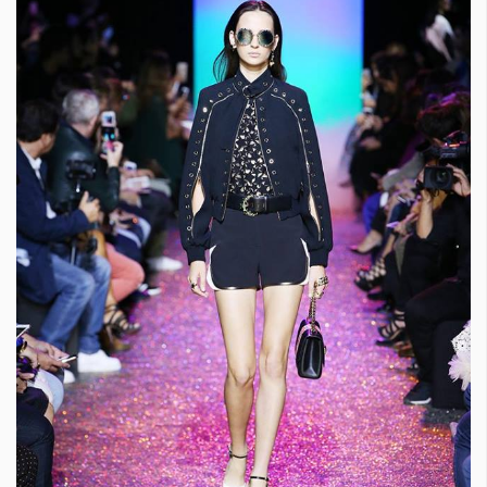
Красота
поверителност
Цветно
ModerenDom
Гурме
Пътувай
Wellness
СЛЕДВАЙТЕ НИ
Facebook
Instagram
Twitter
Pinterest
YouTube
Spotify
Soundcloud
Ако нашият сайт ви харесва, можете да се абонирате за
седмичния ни нюзлетър тук:
© 2026, HighViewArt | Всички права запазени