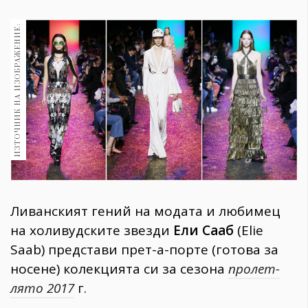
1970
30+
ИЗТОЧНИК НА ИЗОБРАЖЕНИЕ:
1710
Гурме
Пътувай
237
389
Здраве
Gentlemen
382
Ливанският гений на модата и любимец
Wellness
на холивудските звезди
Ели Сааб
(Elie
1817
Saab) представи прет-а-порте (готова за
носене) колекцията си за сезона
пролет-
лято 2017
г.
ПОСЛЕДВАЙТЕ
НИ