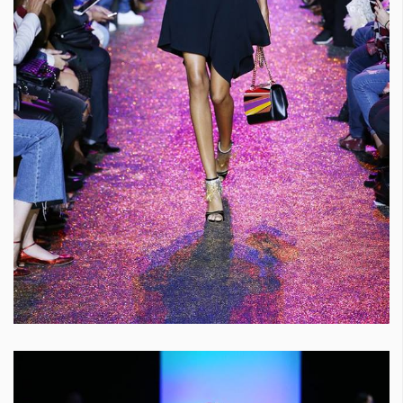
КАТЕГОРИИ
ЗА НАС
Wine&Dine
Условия за
Подкасти
ползване
Мода
За нас
Dialogue
Реклама
Изкуство
Политика за