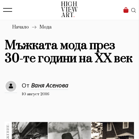
139
Бизнес
1633
Мода
Начало
Мода
16
Dialogue
Мъжката мода през
Изкуство
30-те години на ХХ век
4340
Красота
От
Ваня Асенова
777
10 август 2016
Дизайн
1272
1188
Книги