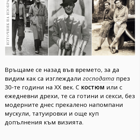
ИЗТОЧНИК НА ИЗОБРАЖЕНИЕ:
1970
30+
1710
Гурме
Пътувай
237
389
Здраве
Връщаме се назад във времето, за да
Gentlemen
видим как са изглеждали
господата
през
382
30-те години на ХХ век. С
костюм
или с
ежедневни дрехи, те са готини и секси, без
Wellness
модерните днес прекалено напомпани
1817
мускули, татуировки и още куп
допълнения към визията.
ПОСЛЕДВАЙТЕ
НИ