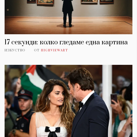
17 секунди: колко гледаме една картина
ИЗКУСТВО
ОТ
HIGHVIEWART
КАТЕГОРИИ
ЗА НАС
Wine&Dine
Условия за
Подкасти
ползване
Мода
За нас
Dialogue
Реклама
Изкуство
Политика за