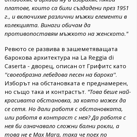
платове, които са били създадени през 1951
г., и включихме различни мъжки елементи в
колекцията. Винаги обичам да
противопоставям мъжкото на женското."
Ревюто се развива в зашеметяващата
барокова архитектура на La Reggia di
Caserta - дворец, описан от Грифитс като
''своеобразна лебедова песен на барока''
.
Изборът на обстановката е преднамерен,
но също така и контрастът.
"Това беше най-
красивата обстановка, за която можех да
се сетя. Но дали работя с обстановката,
или работя в контраст с нея? Да работя с
нея би означавало сложни бални рокли, а
това не е Max Mara, така че поех по