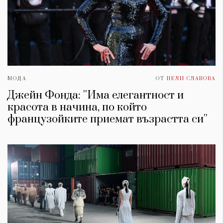
МОДА
ОТ
НЕЛИ СЛАВОВА
Джейн Фонда: ''Има елегантност и
красота в начина, по който
французойките приемат възрастта си''