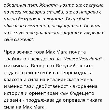
обратния път. Жената, която ще се спусне
по тези мраморни стълби, ще го направи с
пълно безгрижие и лекота. Тя ще бъде
облечена елегантно, неофициално. Тя няма
да се чувства уплашена, защото е уверена в
себе си жена".
Чрез всичко това Max Mara почита
трайното наследство на
''Venere Vesuviana''
-
митичната Венера от Везувий - която
отдавна олицетворява непреходната
красота и сила на италианската жена.
Именно тази двойственост - вкоренена
история и ориентиран към бъдещето
дизайн - продължава да определя тихата
сила на Max Mara.