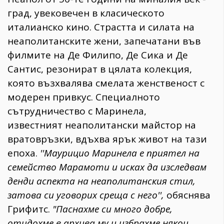
град, увековечен в класическото
италианско кино. Страстта и силата на
неаполитанските жени, запечатани във
филмите на Де Филипо, Де Сика и Де
Сантис, резонират в цялата колекция,
която възхвалява смелата женственост с
модерен привкус. Специалното
сътрудничество с Маринела,
известният неаполитански майстор на
вратовръзки, вдъхва ярък живот на тази
епоха.
''Маурицио Маринела е приятел на
семейство Марамоти и исках да изследвам
денди аспекта на неаполитанския стил,
затова си уговорих среща с него'',
обяснява
Грифитс.
"Паснахме си много добре,
отидохме в архива му и избрахме някои