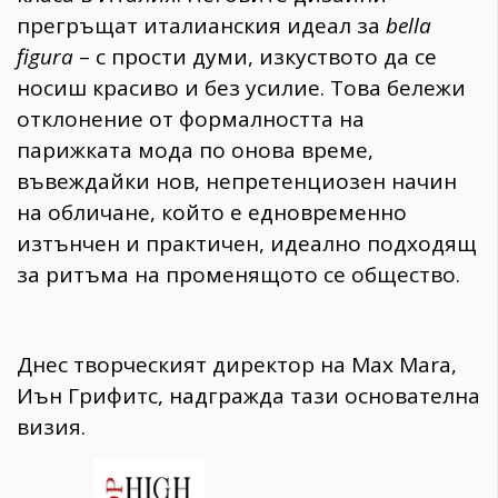
прегръщат италианския идеал за
bella
figura
– с прости думи, изкуството да се
носиш красиво и без усилие. Това бележи
отклонение от формалността на
парижката мода по онова време,
въвеждайки нов, непретенциозен начин
на обличане, който е едновременно
изтънчен и практичен, идеално подходящ
за ритъма на променящото се общество.
Днес творческият директор на Max Mara,
Иън Грифитс, надгражда тази основателна
визия.