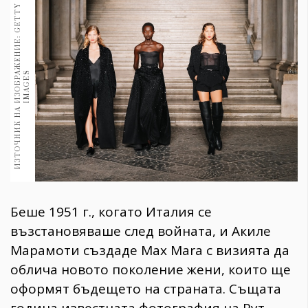
1970
И
З
Т
О
Ч
Н
И
К
Н
А
И
З
О
Б
Р
Ж
Е
Н
И
Е
:
G
E
T
T
Y
I
M
A
G
E
30+
1710
Гурме
А
S
Пътувай
237
389
Здраве
Gentlemen
382
Беше 1951 г., когато Италия се
Wellness
възстановяваше след войната, и Акиле
1817
Марамоти създаде Max Mara с визията да
облича новото поколение жени, които ще
оформят бъдещето на страната. Същата
ПОСЛЕДВАЙТЕ
НИ