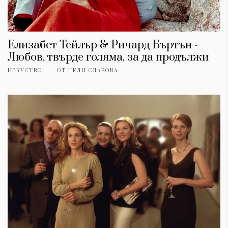
Елизабет Тейлър & Ричард Бъртън -
Любов, твърде голяма, за да продължи
ИЗКУСТВО
ОТ
НЕЛИ СЛАВОВА
КАТЕГОРИИ
ЗА НАС
Wine&Dine
Условия за
Подкасти
ползване
Мода
За нас
Dialogue
Реклама
Изкуство
Политика за