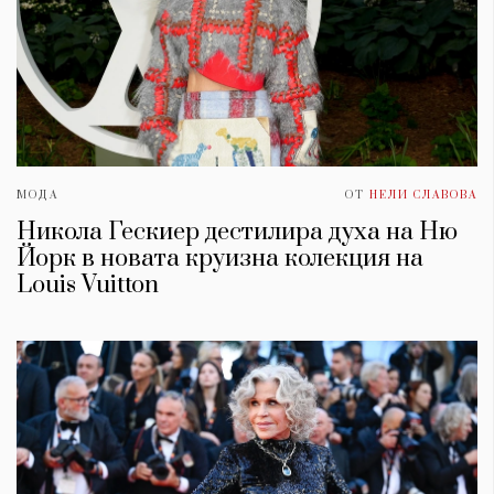
МОДА
ОТ
НЕЛИ СЛАВОВА
Никола Гескиер дестилира духа на Ню
Йорк в новата круизна колекция на
Louis Vuitton