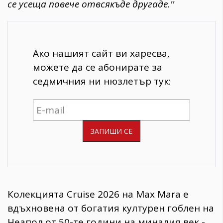
се усеща повече отвсякъде другаде.''
Ако нашият сайт ви харесва,
можете да се абонирате за
седмичния ни нюзлетър тук:
Колекцията Cruise 2026 на Max Mara е
вдъхновена от богатия културен гоблен на
Неапол от 50-те години на миналия век -