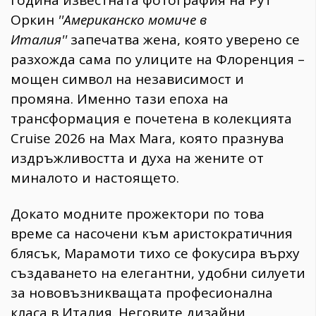
година известната фотография на Рут
Оркин
''Американско момиче в
Италия''
запечатва жена, която уверено се
разхожда сама по улиците на Флоренция –
мощен символ на независимост и
промяна. Именно тази епоха на
трансформация е почетена в колекцията
Cruise 2026 на Max Mara, която празнува
издръжливостта и духа на жените от
миналото и настоящето.
Докато модните прожектори по това
време са насочени към аристократичния
блясък, Марамоти тихо се фокусира върху
създаването на елегантни, удобни силуети
за нововъзникващата професионална
класа в Италия. Неговите дизайни