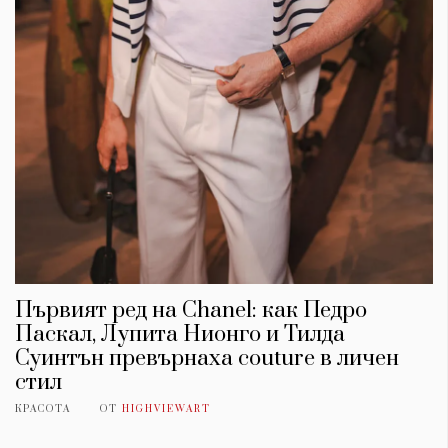
Първият ред на Chanel: как Педро
Паскал, Лупита Нионго и Тилда
Суинтън превърнаха couture в личен
стил
КРАСОТА
ОТ
HIGHVIEWART