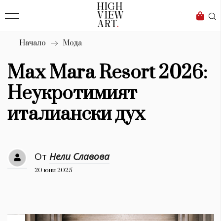
139
Бизнес
1633
Мода
Начало
Мода
16
Dialogue
Max Mara Resort 2026:
Изкуство
Неукротимият
4340
италиански дух
Красота
777
От
Нели Славова
Дизайн
20 юни 2025
1272
1188
Книги