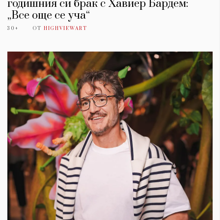
годишния си брак с Хавиер Бардем:
„Все още се уча“
30+
ОТ
HIGHVIEWART