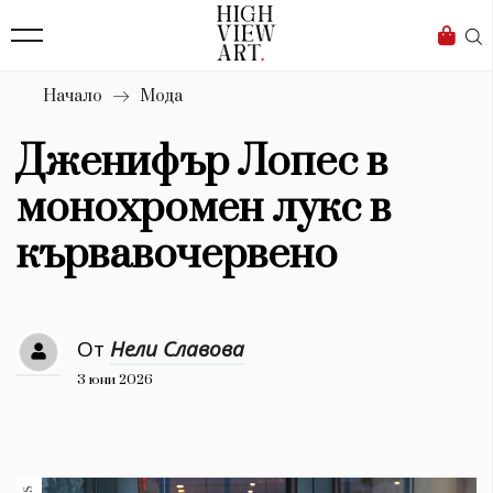
139
Бизнес
1633
Мода
Начало
Мода
16
Dialogue
Дженифър Лопес в
Изкуство
монохромен лукс в
4340
кървавочервено
Красота
777
От
Нели Славова
Дизайн
3 юни 2026
1272
1188
Книги