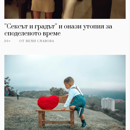
''Сексът и градът'' и онази утопия за
споделеното време
30+
ОТ
НЕЛИ СЛАВОВА