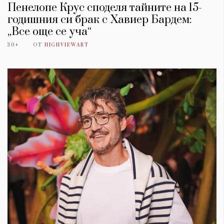
Пенелопе Крус споделя тайните на 15-
годишния си брак с Хавиер Бардем:
„Все още се уча“
30+
ОТ
HIGHVIEWART