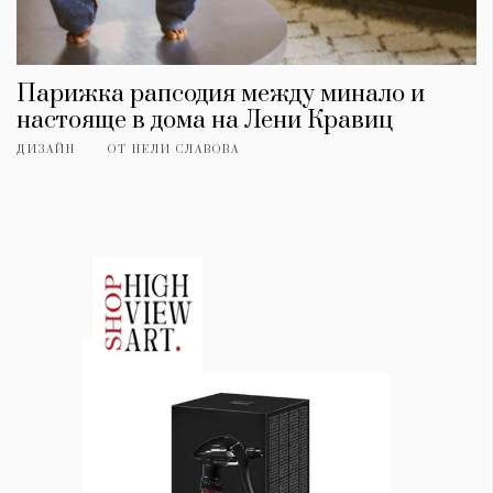
Парижка рапсодия между минало и
настояще в дома на Лени Кравиц
ДИЗАЙН
ОТ
НЕЛИ СЛАВОВА
КАТЕГОРИИ
ЗА НАС
Wine&Dine
Условия за
Подкасти
ползване
Мода
За нас
Dialogue
Реклама
Изкуство
Политика за