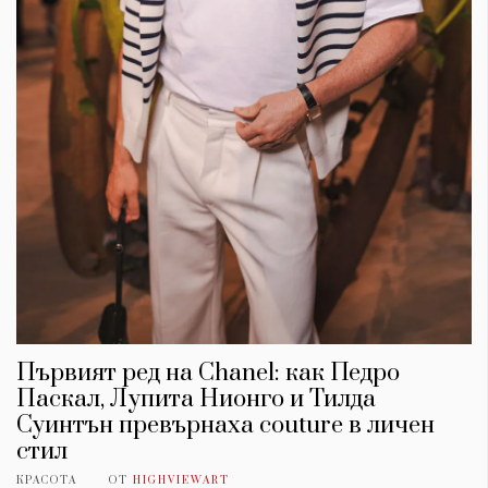
Първият ред на Chanel: как Педро
Паскал, Лупита Нионго и Тилда
Суинтън превърнаха couture в личен
стил
КРАСОТА
ОТ
HIGHVIEWART