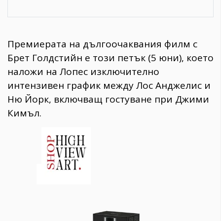
Премиерата на дългоочаквания филм с
Брет Голдстийн е този петък (5 юни), което
наложи на Лопес изключително
интензивен график между Лос Анджелис и
Ню Йорк, включващ гостуване при Джими
Кимъл.