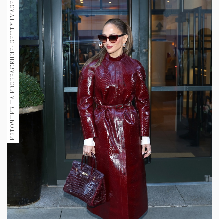
ИЗТОЧНИК НА ИЗОБРАЖЕНИЕ: GETTY IMAGES
1970
30+
1710
Гурме
Пътувай
237
389
Здраве
Gentlemen
382
Wellness
1817
ПОСЛЕДВАЙТЕ
НИ