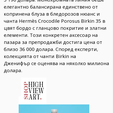
елегантно балансирана единствено от
копринена блуза в бледорозов нюанс и
чанта Hermès Crocodile Porosus Birkin 35 в
цвят бордо с гланцово покритие и златни
елементи. Този конкретен аксесоар на
пазара за препродажби достига цена от
близо 36 000 долара. Според експерти,
колекцията от чанти Birkin на
Дженифър се оценява на няколко милиона
долара.