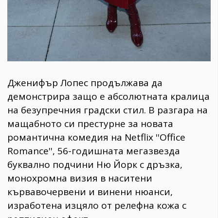
​Дженифър Лопес продължава да
демонстрира защо е абсолютната кралица
на безупречния градски стил. В разгара на
мащабното си престурне за новата
романтична комедия на Netflix ''Office
Romance'', 56-годишната мегазвезда
буквално подчини Ню Йорк с дръзка,
монохромна визия в наситени
кървавочервени и винени нюанси,
изработена изцяло от релефна кожа с