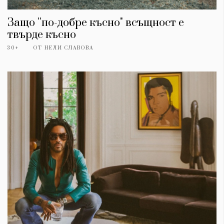
Защо ''по-добре късно" всъщност е
твърде късно
30+
ОТ
НЕЛИ СЛАВОВА