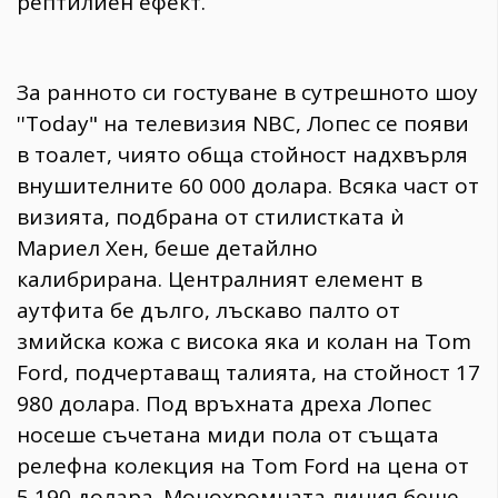
рептилиен ефект.
​За ранното си гостуване в сутрешното шоу
''Today" на телевизия NBC, Лопес се появи
в тоалет, чиято обща стойност надхвърля
внушителните 60 000 долара. Всяка част от
визията, подбрана от стилистката ѝ
Мариел Хен, беше детайлно
калибрирана. Централният елемент в
аутфита бе дълго, лъскаво палто от
змийска кожа с висока яка и колан на Tom
Ford, подчертаващ талията, на стойност 17
980 долара. Под връхната дреха Лопес
носеше съчетана миди пола от същата
релефна колекция на Tom Ford на цена от
5 190 долара. Монохромната линия беше