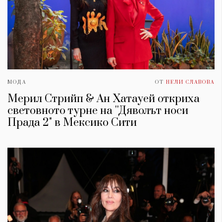
МОДА
ОТ
НЕЛИ СЛАВОВА
Мерил Стрийп & Ан Хатауей откриха
световното турне на ''Дяволът носи
Прада 2" в Мексико Сити