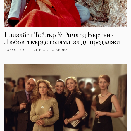
Елизабет Тейлър & Ричард Бъртън -
Любов, твърде голяма, за да продължи
ИЗКУСТВО
ОТ
НЕЛИ СЛАВОВА