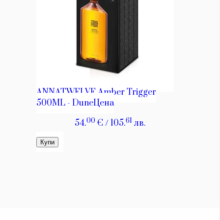
Красота
поверителност
Цветно
ModerenDom
Гурме
Пътувай
Wellness
СЛЕДВАЙТЕ НИ
Facebook
Instagram
Twitter
Pinterest
YouTube
Spotify
Soundcloud
Ако нашият сайт ви харесва, можете да се абонирате за
седмичния ни нюзлетър тук:
© 2026, HighViewArt | Всички права запазени