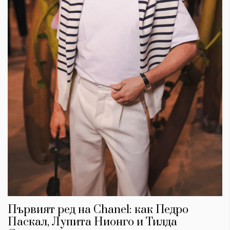
Първият ред на Chanel: как Педро
Паскал, Лупита Нионго и Тилда