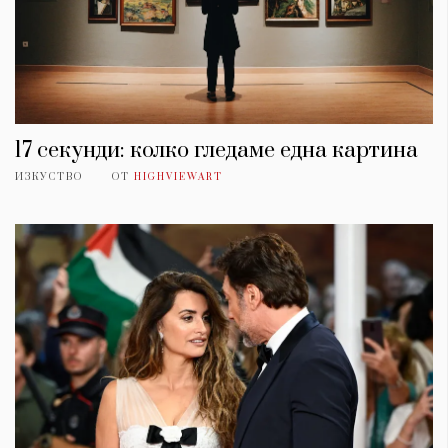
17 секунди: колко гледаме една картина
ИЗКУСТВО
ОТ
HIGHVIEWART