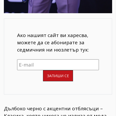
Ако нашият сайт ви харесва,
можете да се абонирате за
седмичния ни нюзлетър тук:
Дълбоко черно с акцентни отблясъци –
Класика, която никога не излиза от мода