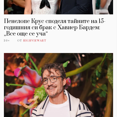
Пенелопе Крус споделя тайните на 15-
годишния си брак с Хавиер Бардем:
„Все още се уча“
30+
ОТ
HIGHVIEWART