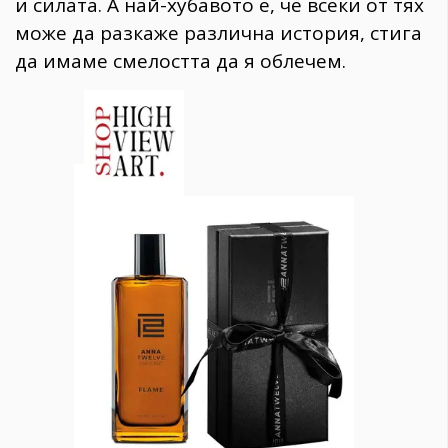
и силата. А най-хубавото е, че всеки от тях
може да разкаже различна история, стига
да имаме смелостта да я облечем.