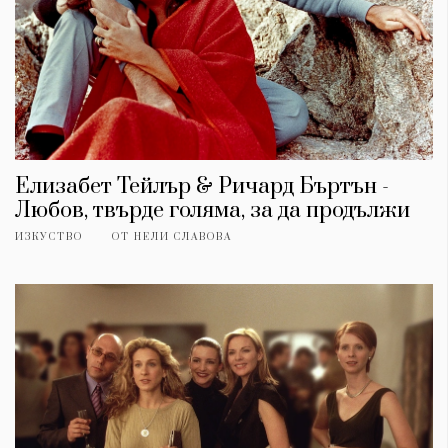
Елизабет Тейлър & Ричард Бъртън -
Любов, твърде голяма, за да продължи
ИЗКУСТВО
ОТ
НЕЛИ СЛАВОВА
КАТЕГОРИИ
ЗА НАС
Wine&Dine
Условия за
Подкасти
ползване
Мода
За нас
Dialogue
Реклама
Изкуство
Политика за