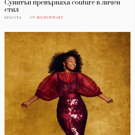
Суинтън превърнаха couture в личен
стил
КРАСОТА
ОТ
HIGHVIEWART