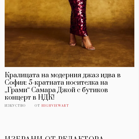
Кралицата на модерния джаз идва в
София: 5-кратната носителка на
„Грами“ Самара Джой с бутиков
концерт в НДК!
ИЗКУСТВО
ОТ
HIGHVIEWART