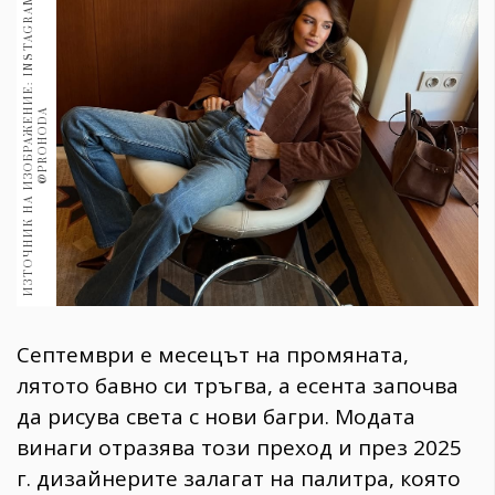
И
З
Т
О
Ч
Н
И
К
Н
А
И
З
О
Б
Р
А
Ж
Е
И
Е
:
I
N
S
T
A
G
R
A
M
@
P
R
O
H
O
D
1970
30+
1710
Гурме
Н
A
Пътувай
237
389
Здраве
Gentlemen
382
Септември е месецът на промяната,
Wellness
лятото бавно си тръгва, а есента започва
1817
да рисува света с нови багри. Модата
винаги отразява този преход и през 2025
ПОСЛЕДВАЙТЕ
г. дизайнерите залагат на палитра, която
НИ