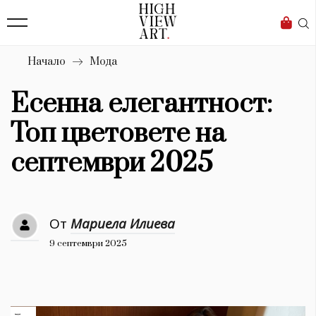
139
Бизнес
1633
Мода
Начало
Мода
16
Dialogue
Есенна елегантност:
Изкуство
Топ цветовете на
4340
септември 2025
Красота
777
От
Мариела Илиева
Дизайн
9 септември 2025
1272
1188
Книги