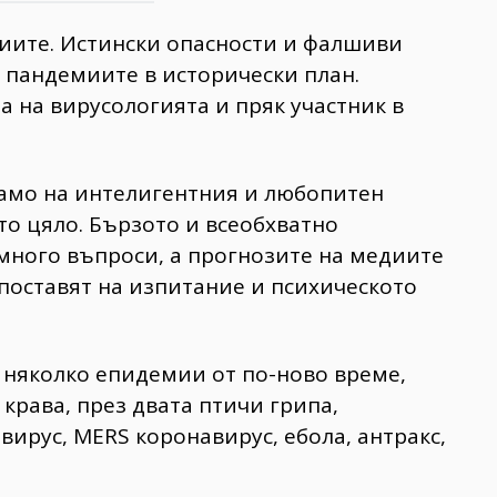
миите. Истински опасности и фалшиви
 пандемиите в исторически план.
а на вирусологията и пряк участник в
само на интелигентния и любопитен
ато цяло. Бързото и всеобхватно
много въпроси, а прогнозите на медиите
о поставят на изпитание и психическото
а няколко епидемии от по-ново време,
 крава, през двата птичи грипа,
вирус, MERS коронавирус, ебола, антракс,