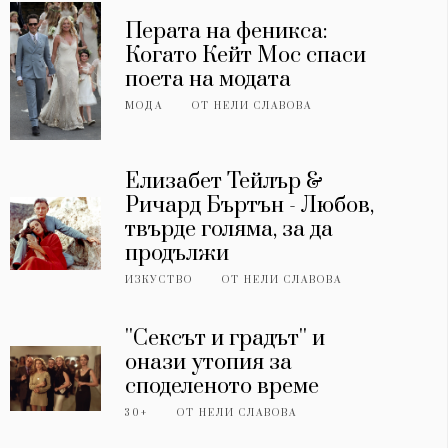
Перата на феникса:
Когато Кейт Мос спаси
поета на модата
МОДА
ОТ
НЕЛИ СЛАВОВА
Елизабет Тейлър &
Ричард Бъртън - Любов,
твърде голяма, за да
продължи
ИЗКУСТВО
ОТ
НЕЛИ СЛАВОВА
''Сексът и градът'' и
онази утопия за
споделеното време
30+
ОТ
НЕЛИ СЛАВОВА