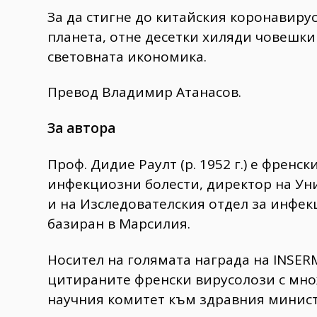
За да стигне до китайския коронавиру
планета, отне десетки хиляди човешки
световната икономика.
Превод Владимир Атанасов.
За автора
Проф. Дидие Раулт (р. 1952 г.) е френ
инфекциозни болести, директор на Уни
и на Изследователския отдел за инфек
базиран в Марсилия.
Носител на голямата награда на INSERM 
цитираните френски вирусолози с мно
научния комитет към здравния минист