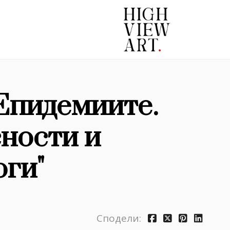
"Епидемиите.
ности и
ги"
Сподели: