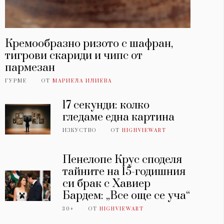
Кремообразно ризото с шафран,
тигрови скариди и чипс от
пармезан
ГУРМЕ
ОТ
МАРИЕЛА ИЛИЕВА
17 секунди: колко
гледаме една картина
ИЗКУСТВО
ОТ
HIGHVIEWART
Пенелопе Крус споделя
тайните на 15-годишния
си брак с Хавиер
Бардем: „Все още се уча“
30+
ОТ
HIGHVIEWART