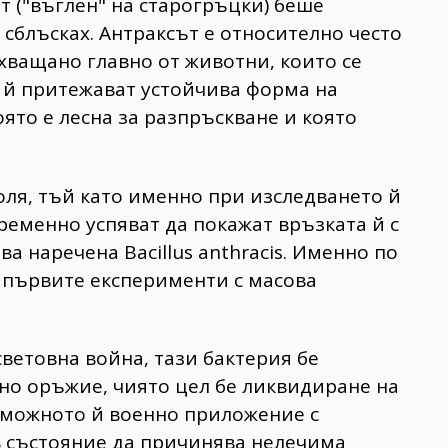
т ("въглен" на старогръцки) беше
 сблъсках. Антраксът е относително често
хващано главно от животни, които се
е й притежават устойчива форма на
ято е лесна за разпръскване и която
оля, тъй като именно при изследването й
ременно успяват да покажат връзката й с
ва наречена Bacillus anthracis. Именно по
 първите експерименти с масова
ветовна война, тази бактерия бe
но оръжие, чиято цел бе ликвидиране на
зможното й военно приложение с
в състояние да причинява нелечима