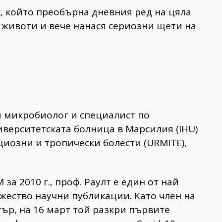
с, който преобърна дневния ред на цяла
 животи и вече нанася сериозни щети на
ски микробиолог и специалист по
верситетската болница в Марсилия (IHU)
циозни и тропически болести (URMITE),
за 2010 г., проф. Раулт е един от най
жество научни публикации. Като член на
ър, на 16 март той разкри първите