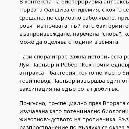
В контекста на биотероризма антраксъ
първата фалшива епидемия, с която се
срещано, но сериозно заболяване, при
ровят из почвата, тъй като бактериит
възпроизвеждане, наречена "спора", ко
може да оцелява с години в земята.
Тази спора играе важна историческа р
Луи Пастьор и Роберт Кох почти еднов
антракса – бактерия, която по-късно би
този повод Пастьор извършва един от
ваксинация на едър рогат добитък.
По-късно, по-специално през Втората с
изучавана като потенциално биологич
животновъдството на противника. Въ
разпространение по въздуха се оказа 