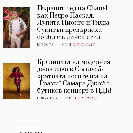
Първият ред на Chanel:
как Педро Паскал,
Лупита Нионго и Тилда
Суинтън превърнаха
couture в личен стил
КРАСОТА
ОТ
HIGHVIEWART
Кралицата на модерния
джаз идва в София: 5-
кратната носителка на
„Грами“ Самара Джой с
бутиков концерт в НДК!
ИЗКУСТВО
ОТ
HIGHVIEWART