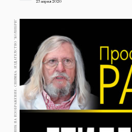
Гурме
27 април 2020
237
Пътувай
ИЗТОЧНИК НА ИЗОБРАЖЕНИЕ: СНИМКА: ИЗДАТЕЛСТВО "КОЛИБРИ"
389
Здраве
Gentlemen
382
1817
Wellness
ПОСЛЕДВАЙТЕ
НИ