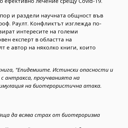
о ефективно лечение срещу Covid-19.
тпор и раздели научната общност във
роф. Раулт. Конфликтът изглежда по-
озират интересите на големи
ен експерт в областта на
т е автор на няколко книги, които
нига, "Епидемиите. Истински опасности и
 с антракса, проучванията на
имулация на биотерористична атака.
яща да всява страх от биотероризма