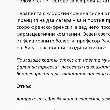
положителни тестове за хлорохина кат
Терапията с хлорохин срещна силен о
Франция на два лагера – за и против п
скоро френско-френски, а зад него пр
фармацевтични компании. Освен светов
инфекциозните болести, професор Раул
разбиват насаждани с години митове.
Прилагаме кратък откъс от новата му к
фалшиви тревоги", посветен на кризата
биотероризма и резултатите от една с
Откъс
Антраксът: една фалшива епидемия, цел