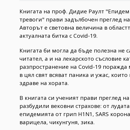
Книгата на проф. Дидие Раулт "Епиде
тревоги" прави задълбочен преглед на
Авторът е световна величина в областт
актуалната битка с Covid-19.
Книгата би могла да бъде полезна не 
читател, а и на лекарското съсловие к
разпространение на Covid-19 поражда 
в цял свят всяват паника и ужас, коит
здраве на хората.
В книгата си ученият прави преглед н
разбудили вековни страхове: от лудата
епидемията от грип H1N1, SARS корона
варицела, чикунгуня, зика.