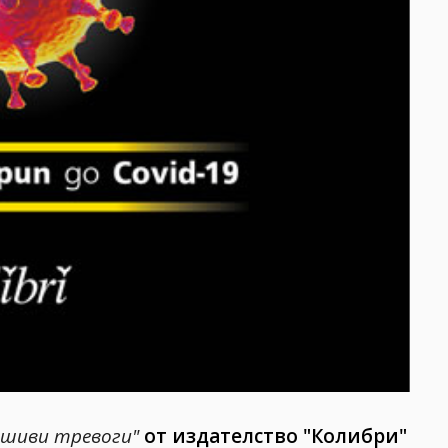
лшиви тревоги"
от издателство "Колибри"