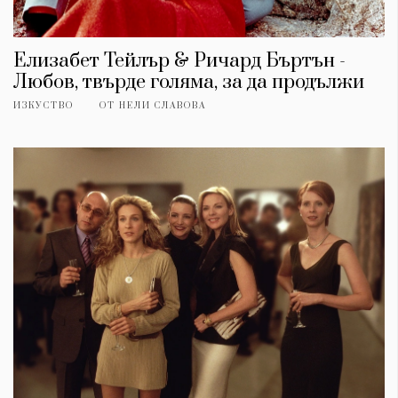
Елизабет Тейлър & Ричард Бъртън -
Любов, твърде голяма, за да продължи
ИЗКУСТВО
ОТ
НЕЛИ СЛАВОВА
КАТЕГОРИИ
ЗА НАС
Wine&Dine
Условия за
Подкасти
ползване
Мода
За нас
Dialogue
Реклама
Изкуство
Политика за