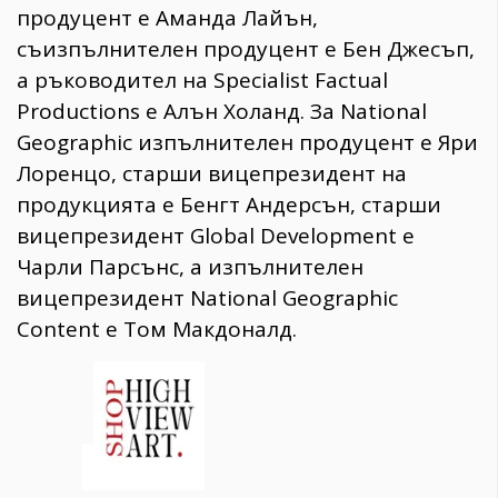
продуцент е Аманда Лайън,
съизпълнителен продуцент е Бен Джесъп,
а ръководител на Specialist Factual
Productions е Алън Холанд. За National
Geographic изпълнителен продуцент е Яри
Лоренцо, старши вицепрезидент на
продукцията е Бенгт Андерсън, старши
вицепрезидент Global Development е
Чарли Парсънс, а изпълнителен
вицепрезидент National Geographic
Content е Том Макдоналд.