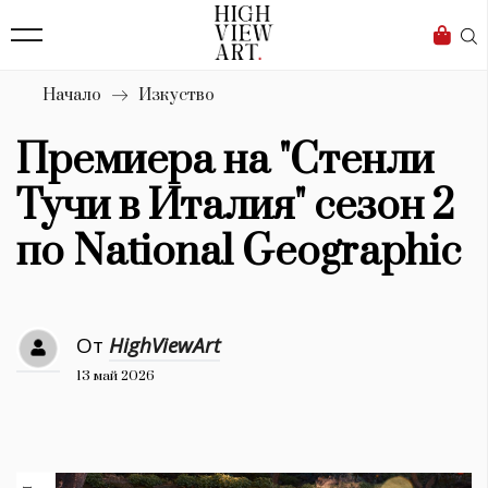
138
Бизнес
1633
Мода
Начало
Изкуство
16
Dialogue
Премиера на "Стенли
Изкуство
Тучи в Италия" сезон 2
4338
по National Geographic
Красота
777
От
HighViewArt
Дизайн
13 май 2026
1272
1188
Книги