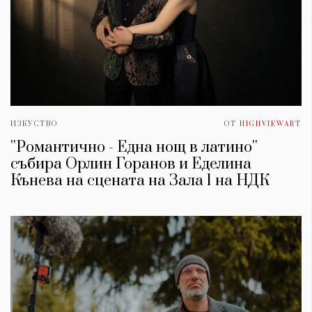
ИЗКУСТВО
ОТ
HIGHVIEWART
''Романтично - Една нощ в латино''
събира Орлин Горанов и Еделина
Кънева на сцената на Зала 1 на НДК