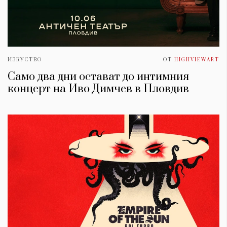
ИЗКУСТВО
ОТ
HIGHVIEWART
Само два дни остават до интимния
концерт на Иво Димчев в Пловдив