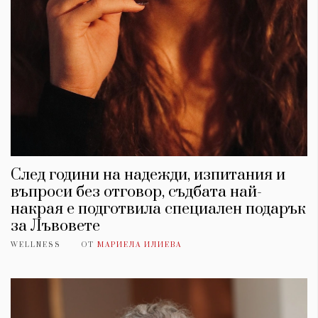
След години на надежди, изпитания и
въпроси без отговор, съдбата най-
накрая е подготвила специален подарък
за Лъвовете
WELLNESS
ОТ
МАРИЕЛА ИЛИЕВА