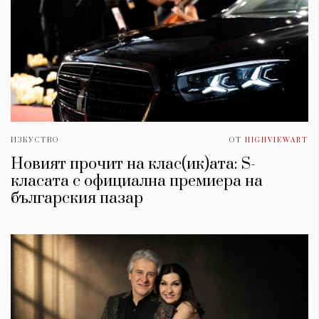
ИЗКУСТВО
ОТ
HIGHVIEWART
Новият прочит на клас(ик)ата: S-
класата с официална премиера на
българския пазар