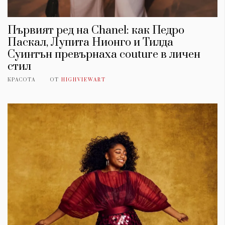
Първият ред на Chanel: как Педро
Паскал, Лупита Нионго и Тилда
Суинтън превърнаха couture в личен
стил
КРАСОТА
ОТ
HIGHVIEWART