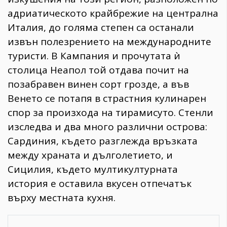
адриатическото крайбрежие на централна
Италия, до голяма степен са останали
извън полезрението на международните
туристи. В Кампания и прочутата ѝ
столица Неапол той отдава почит на
позабравен винен сорт грозде, а във
Венето се потапя в страстния кулинарен
спор за произхода на тирамисуто. Стенли
изследва и два много различни острова:
Сардиния, където разглежда връзката
между храната и дълголетието, и
Сицилия, където мултикултурната
история е оставила вкусен отпечатък
върху местната кухня.