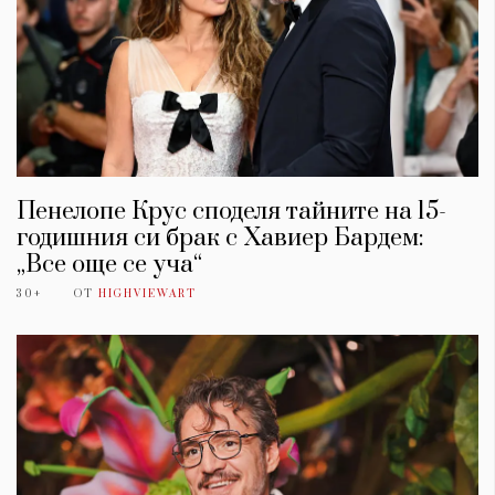
Пенелопе Крус споделя тайните на 15-
годишния си брак с Хавиер Бардем:
„Все още се уча“
30+
ОТ
HIGHVIEWART