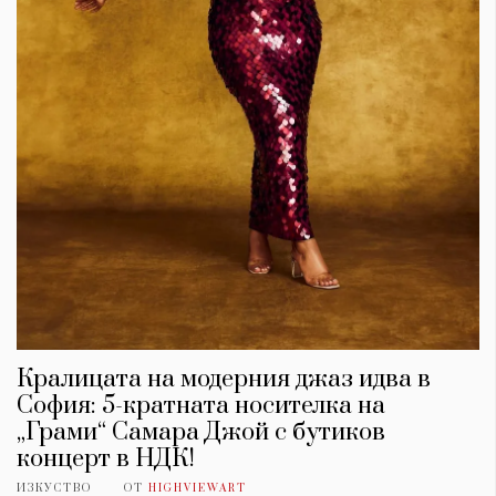
Кралицата на модерния джаз идва в
София: 5-кратната носителка на
„Грами“ Самара Джой с бутиков
концерт в НДК!
ИЗКУСТВО
ОТ
HIGHVIEWART