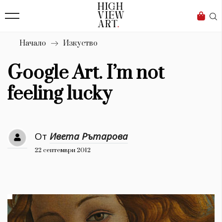
139
Бизнес
1633
Мода
Начало
Изкуство
16
Dialogue
Google Art. I’m not
Изкуство
feeling lucky
4339
Красота
От
Ивета Рътарова
777
22 септември 2012
Дизайн
1272
1188
Книги