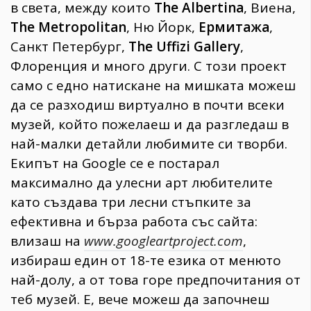
в света, между които
The Albertina
, Виена,
The Metropolitan
, Ню Йорк,
Eрмитажа
,
Санкт Петербург,
The Uffizi Gallery
,
Флоренция и много други. С този проект
само с едно натискане на мишката можеш
да се разходиш виртуално в почти всеки
музей, който пожелаеш и да разгледаш в
най-малки детайли любимите си творби.
Екипът на Google се е постарал
максимално да улесни арт любителите
като създава три лесни стъпките за
ефективна и бърза работа със сайта:
влизаш на
www.googleartproject.com
,
избираш един от 18-те езика от менюто
най-долу, а от това горе предпочитания от
теб музей. Е, вече можеш да започнеш