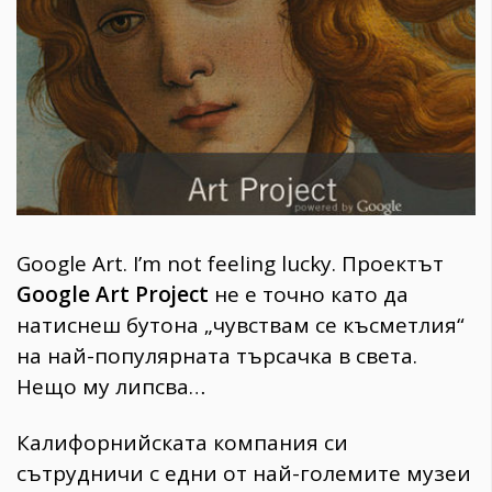
1970
30+
1709
Гурме
Пътувай
237
389
Здраве
Google Art. I’m not feeling lucky. Проектът
Gentlemen
Google Art Project
не е точно като да
382
натиснеш бутона „чувствам се късметлия“
на най-популярната търсачка в света.
Wellness
Нещо му липсва…
1816
Калифорнийската компания си
ПОСЛЕДВАЙТЕ
сътрудничи с едни от най-големите музеи
НИ