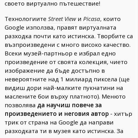
своето виртуално пътешествие!
Технологиите
Street View
и
Picasa
, които
Google използва, правят виртуалната
разходка почти като истинска. Творбите са
възпроизведени с много високо качество.
Всеки музей-партньор е избрал едно
произведение от своята колекция, чието
изображение да бъде достъпно в
невероятните над 1 милиард пиксела (ще
видиш дори най-малките пукнатини на
маслените бои върху платното). Менюто
позволява
да научиш повече за
произведението и неговия автор
- хитър
трик от страна на Google да направи
разходката ти в музея като истинска. За