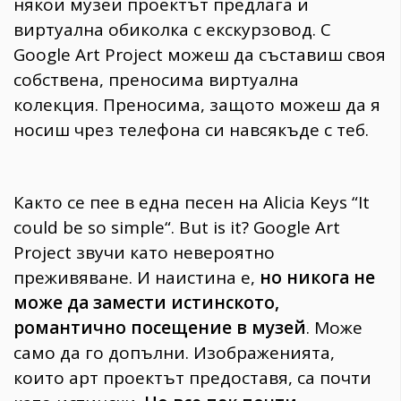
някои музеи проектът предлага и
виртуална обиколка с екскурзовод. С
Google Art Project можеш да съставиш своя
собствена, преносима виртуална
колекция. Преносима, защото можеш да я
носиш чрез телефона си навсякъде с теб.
Както се пее в една песен на Alicia Keys “It
could be so simple“. But is it? Google Art
Project звучи като невероятно
преживяване. И наистина е,
но никога не
може да замести истинското,
романтично посещение в музей
. Може
само да го допълни. Изображенията,
които арт проектът предоставя, са почти