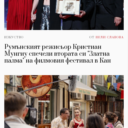
ИЗКУСТВО
ОТ
НЕЛИ СЛАВОВА
Румънският режисьор Кристиан
Мунгиу спечели втората си "Златна
палма" на филмовия фестивал в Кан