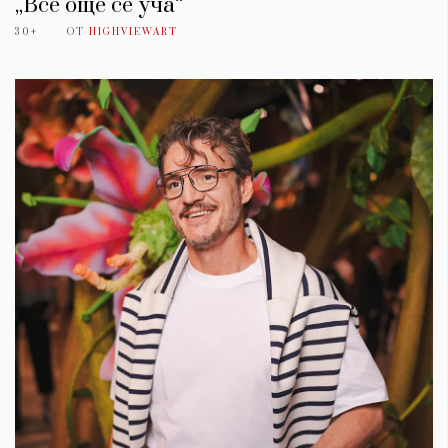
„Все още се уча“
30+
ОТ
HIGHVIEWART