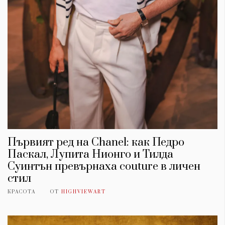
Първият ред на Chanel: как Педро
Паскал, Лупита Нионго и Тилда
Суинтън превърнаха couture в личен
стил
КРАСОТА
ОТ
HIGHVIEWART