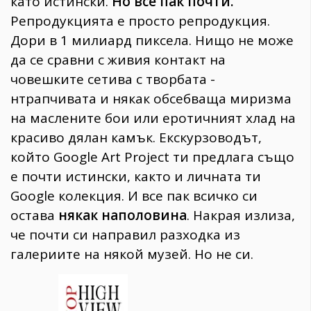
като истински.
Но все пак почти.
Репродукцията е просто репродукция.
Дори в 1 милиард пиксела. Нищо не може
да се сравни с живия контакт на
човешките сетива с творбата -
нтрапчивата и някак обсебваща миризма
на маслените бои или еротичният хлад на
красиво дялан камък. Екскурзоводът,
който Google Art Project ти предлага също
е почти истински, както и личната ти
Google колекция. И все пак всичко си
остава
някак наполовина
. Накрая излиза,
че почти си направил разходка из
галериите на някой музей. Но не си.