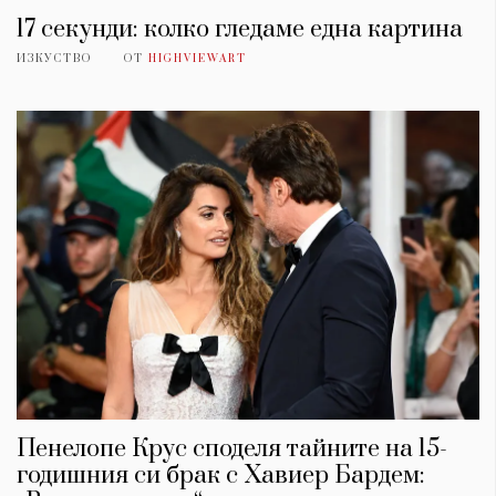
17 секунди: колко гледаме една картина
ИЗКУСТВО
ОТ
HIGHVIEWART
Пенелопе Крус споделя тайните на 15-
годишния си брак с Хавиер Бардем: