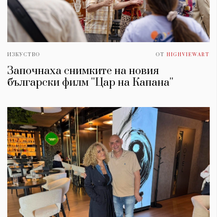
ИЗКУСТВО
ОТ
HIGHVIEWART
Започнаха снимките на новия
български филм ''Цар на Капана''