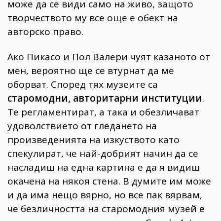
може да се види само на живо, защото
творчеството му все още е обект на
авторско право.
Ако Пикасо и Пол Валери чуят казаното от
мен, вероятно ще се втурнат да ме
оборват. Според тях музеите са
старомодни, авторитарни институции
.
Те регламентират, а така и обезличават
удоволствието от гледането на
произведенията на изкуството като
спекулират, че най-добрият начин да се
насладиш на една картина е да я видиш
окачена на някоя стена. В думите им може
и да има нещо вярно, но все пак вярвам,
че безличността на старомодния музей е