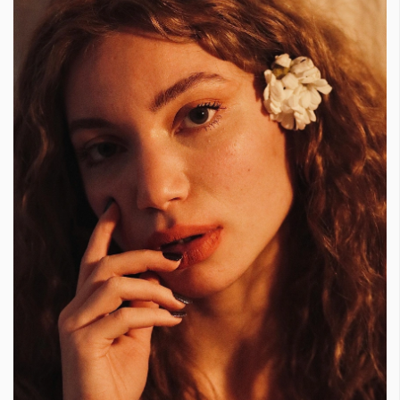
КАТЕГОРИИ
ЗА НАС
Wine&Dine
Условия за
Подкасти
ползване
Мода
За нас
Dialogue
Реклама
Изкуство
Политика за