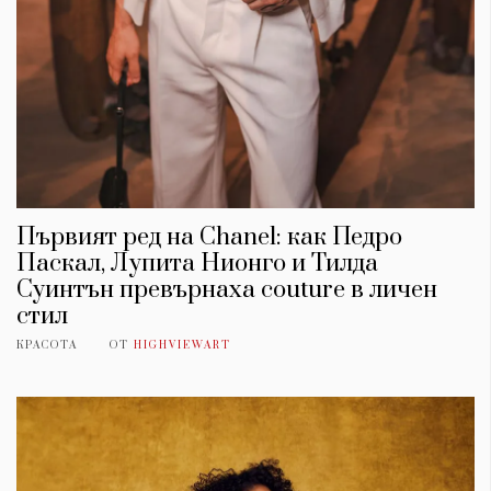
Първият ред на Chanel: как Педро
Паскал, Лупита Нионго и Тилда
Суинтън превърнаха couture в личен
стил
КРАСОТА
ОТ
HIGHVIEWART