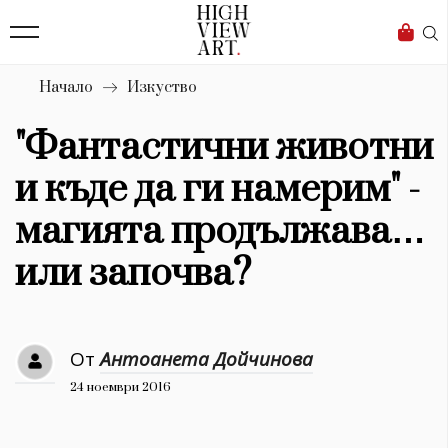
139
Бизнес
1633
Мода
Начало
Изкуство
16
Dialogue
"Фантастични животни
Изкуство
и къде да ги намерим" -
4340
магията продължава…
Красота
или започва?
777
Дизайн
От
Антоанета Дойчинова
1272
24 ноември 2016
1188
Книги