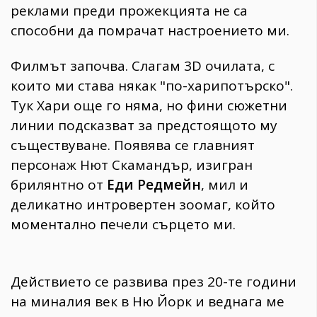
реклами преди прожекцията не са
способни да помрачат настроението ми.
Филмът започва. Слагам 3D очилата, с
които ми става някак "по-харипотърско".
Тук Хари още го няма, но фини сюжетни
линии подсказват за предстоящото му
съществуване. Появява се главният
персонаж Нют Скамандър, изигран
брилянтно от
Еди Редмейн
, мил и
деликатно интровертен зоомаг, който
моментално печели сърцето ми.
Действието се развива през 20-те години
на миналия век в Ню Йорк и веднага ме