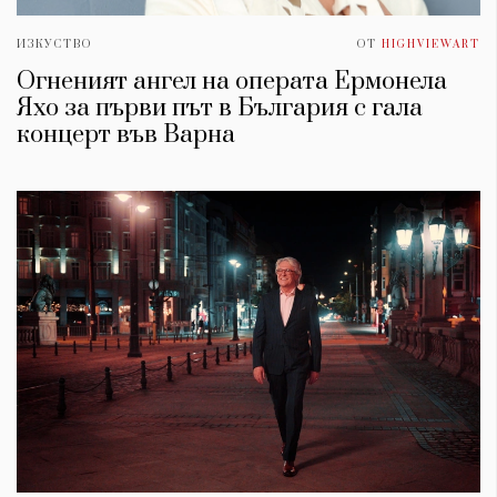
ИЗКУСТВО
ОТ
HIGHVIEWART
Oгненият ангел на операта Ермонела
Яхо за първи път в България с гала
концерт във Варна