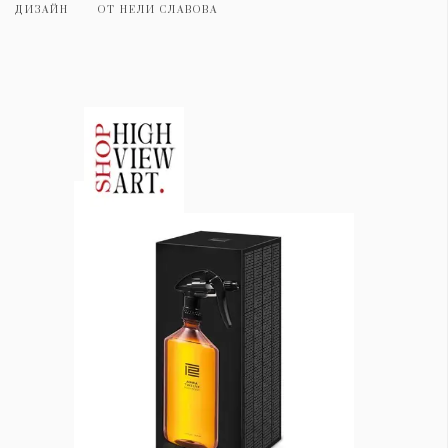
Красота
поверителност
ДИЗАЙН
ОТ
НЕЛИ СЛАВОВА
Цветно
ModerenDom
Гурме
Пътувай
Wellness
СЛЕДВАЙТЕ НИ
Facebook
Instagram
Twitter
Pinterest
YouTube
Spotify
Soundcloud
Ако нашият сайт ви харесва, можете да се абонирате за
седмичния ни нюзлетър тук:
© 2026, HighViewArt | Всички права запазени