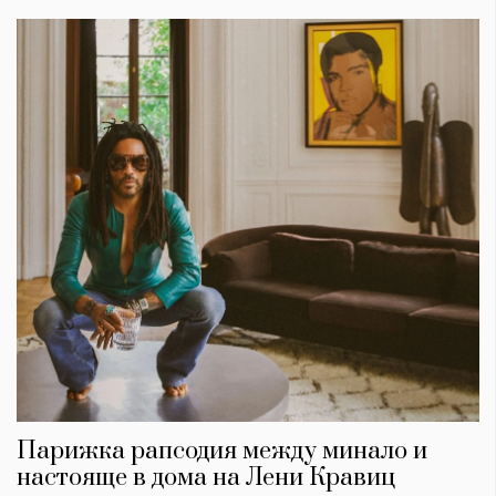
КАТЕГОРИИ
ЗА НАС
Wine&Dine
Условия за
Подкасти
ползване
Мода
За нас
Парижка рапсодия между минало и
Dialogue
Реклама
Изкуство
Политика за
настояще в дома на Лени Кравиц