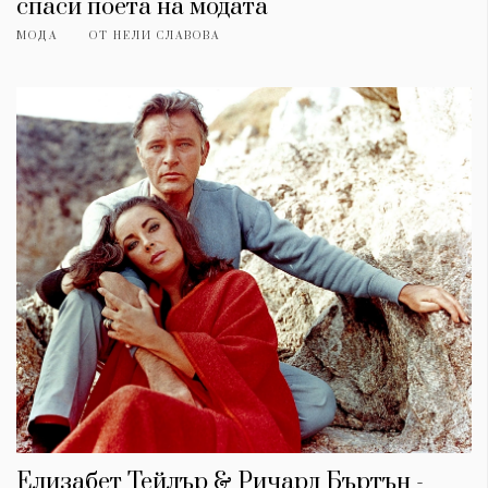
спаси поета на модата
МОДА
ОТ
НЕЛИ СЛАВОВА
Елизабет Тейлър & Ричард Бъртън -