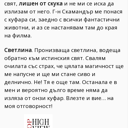
свят,
лишен от скука
и не ми се иска да
излизам от него. Г-н Скамандър ме понася
с куфара си, заедно с всички фантастични
животни, и аз се настанявам там до края
на филма.
Светлина
. Пронизваща светлина, водеща
обратно към истинския свят. Свалям
очилата със страх, че цялата магичност ще
ме напусне и ще ми стане сиво и
делнично. Не! Тя е още там. Останала е в
мен и вероятно дълго време няма да
изляза от онзи куфар. Влезте и вие… на
моя отговорност!