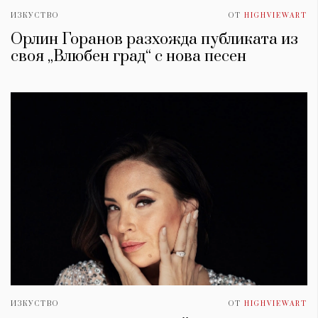
ИЗКУСТВО
ОТ
HIGHVIEWART
Орлин Горанов разхожда публиката из
своя „Влюбен град“ с нова песен
ИЗКУСТВО
ОТ
HIGHVIEWART