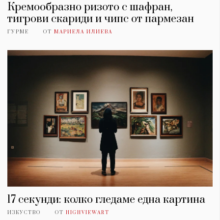
Кремообразно ризото с шафран,
тигрови скариди и чипс от пармезан
ГУРМЕ
ОТ
МАРИЕЛА ИЛИЕВА
17 секунди: колко гледаме една картина
ИЗКУСТВО
ОТ
HIGHVIEWART