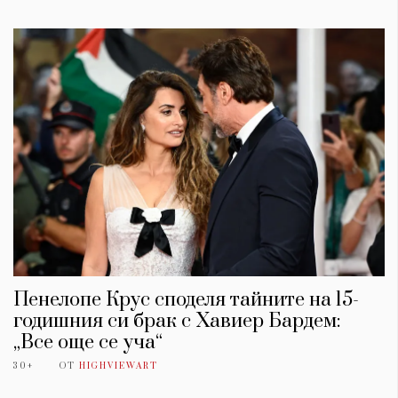
Пенелопе Крус споделя тайните на 15-
годишния си брак с Хавиер Бардем:
„Все още се уча“
30+
ОТ
HIGHVIEWART