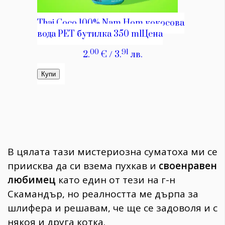
В цялата тази мистериозна суматоха ми се
приисква да си взема пухкав и
своенравен
любимец
като един от тези на г-н
Скамандър, но реалността ме дърпа за
шлифера и решавам, че ще се задоволя и с
някоя и друга котка.