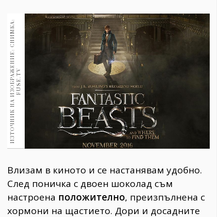
1970
30+
И
З
Т
О
Ч
Н
И
К
Н
А
И
З
О
Б
Р
А
Е
Н
И
Е
:
С
Н
И
М
К
А
:
F
U
S
E
.
T
1710
Гурме
Пътувай
237
Ж
V
389
Здраве
Gentlemen
382
Wellness
Влизам в киното и се настанявам удобно.
1817
След поничка с двоен шоколад съм
настроена
положително
, преизпълнена с
ПОСЛЕДВАЙТЕ
хормони на щастието. Дори и досадните
НИ