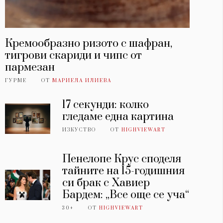
Кремообразно ризото с шафран,
тигрови скариди и чипс от
пармезан
ГУРМЕ
ОТ
МАРИЕЛА ИЛИЕВА
17 секунди: колко
гледаме една картина
ИЗКУСТВО
ОТ
HIGHVIEWART
Пенелопе Крус споделя
тайните на 15-годишния
си брак с Хавиер
Бардем: „Все още се уча“
30+
ОТ
HIGHVIEWART