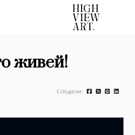
то живей!
Сподели: