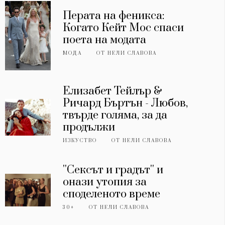
Перата на феникса:
Когато Кейт Мос спаси
поета на модата
МОДА
ОТ
НЕЛИ СЛАВОВА
Елизабет Тейлър &
Ричард Бъртън - Любов,
твърде голяма, за да
продължи
ИЗКУСТВО
ОТ
НЕЛИ СЛАВОВА
''Сексът и градът'' и
онази утопия за
споделеното време
30+
ОТ
НЕЛИ СЛАВОВА