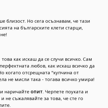
ше близост. Но сега осъзнавам, че тази
сията на българските клети старци,
не!
това как искаш да се случи всичко. Сам
перфектната любов, как искаш всичко да
Но когато отсрещната "купчина от
ла не мисли така - тогава всичко умира!
 ги наричайте
опит
. Черпете поуката и
 и не съжалявайте за това, че сте го
лите.