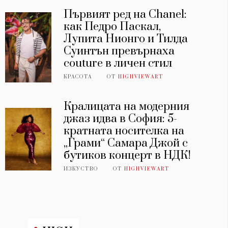
Първият ред на Chanel:
как Педро Паскал,
Лупита Нионго и Тилда
Суинтън превърнаха
couture в личен стил
КРАСОТА
ОТ
HIGHVIEWART
Кралицата на модерния
джаз идва в София: 5-
кратната носителка на
„Грами“ Самара Джой с
бутиков концерт в НДК!
ИЗКУСТВО
ОТ
HIGHVIEWART