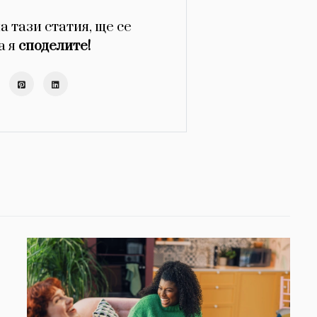
а тази статия, ще се
а я
споделите!