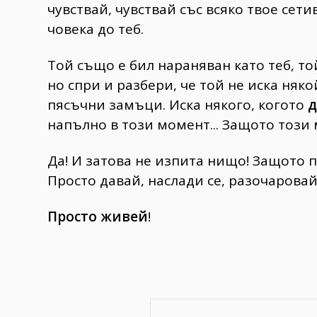
чувствай, чувствай със всяко твое сет
човека до теб.
Той също е бил нараняван като теб, то
но спри и разбери, че той не иска няк
пясъчни замъци. Иска някого, когото
д
напълно в този момент... Защото този 
Да! И затова не изпита нищо! Защото 
Просто давай, наслади се, разочаровай
Просто живей
!