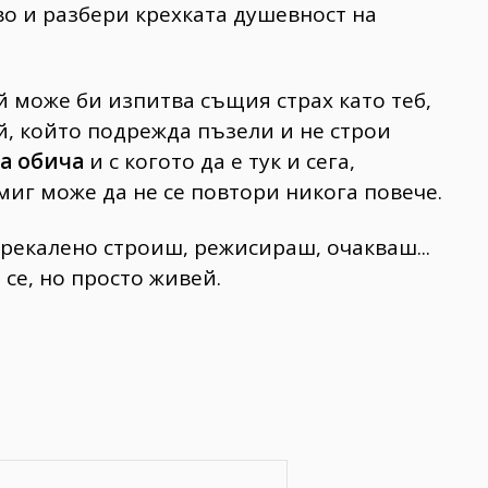
иво и разбери крехката душевност на
й може би изпитва същия страх като теб,
ой, който подрежда пъзели и не строи
а обича
и с когото да е тук и сега,
миг може да не се повтори никога повече.
прекалено строиш, режисираш, очакваш...
 се, но просто живей.