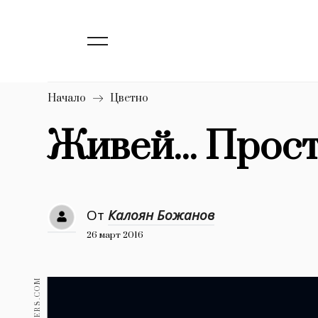
139
Бизнес
1633
Мода
16
Dialogue
Начало
Цветно
Изкуство
Живей... Прос
4339
777
Красота
1272
Дизайн
От
Калоян Божанов
26 март 2016
1188
Книги
1970
30+
1709