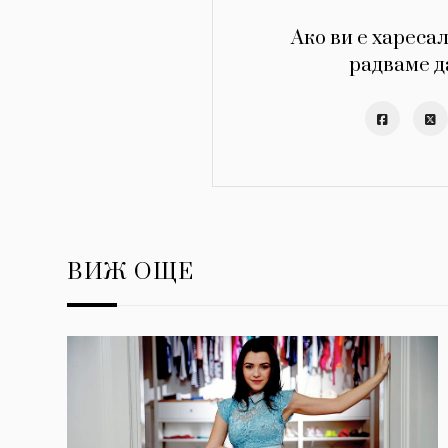
Ако ви е харесал
радваме д
ВИЖ ОЩЕ