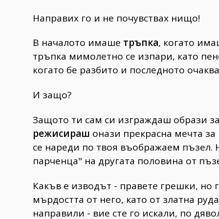
Направих го и не почувствах нищо!
В началото имаше
тръпка
, когато има
тръпка мимолетно се изпари, като пен
когато бе разбито и последното очаква
И защо?
Защото ти сам си изграждаш образи за 
режисираш
онази прекрасна мечта за 
се нареди по твоя въображаем пъзел. 
парченца" на другата половина от пъзе
Какъв е изводът - правете грешки, но
мърдостта от него, като от златна руда
направили - вие сте го искали, по дяво