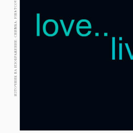
ИЗТОЧНИК НА ИЗОБРАЖЕНИЕ: СНИМКА: FIRSTCOVERS.COM
Гурме
237
Пътувай
389
Здраве
Gentlemen
382
1816
Wellness
ПОСЛЕДВАЙТЕ
НИ