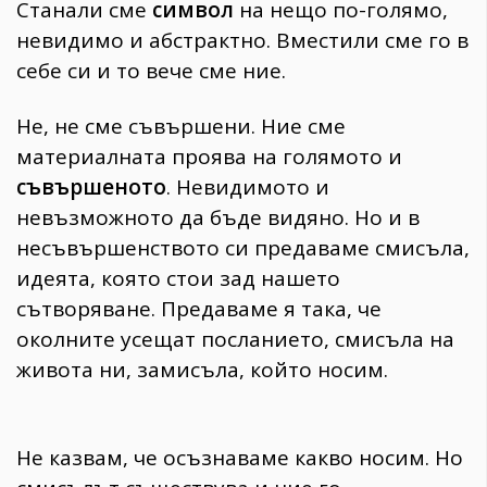
Станали сме
символ
на нещо по-голямо,
невидимо и абстрактно. Вместили сме го в
себе си и то вече сме ние.
Не, не сме съвършени. Ние сме
материалната проява на голямото и
съвършеното
. Невидимото и
невъзможното да бъде видяно. Но и в
несъвършенството си предаваме смисъла,
идеята, която стои зад нашето
сътворяване. Предаваме я така, че
околните усещат посланието, смисъла на
живота ни, замисъла, който носим.
Не казвам, че осъзнаваме какво носим. Но