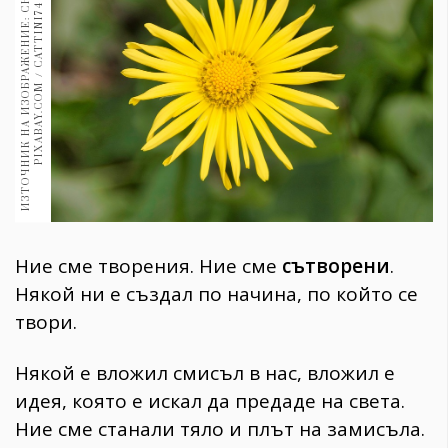
И
З
Т
О
Ч
Н
И
К
Н
А
И
З
О
Б
Р
А
Ж
Е
Н
И
Е
:
С
Н
И
М
К
А
:
P
I
X
A
B
A
Y
.
C
O
M
/
C
A
T
T
I
N
I
7
1970
4
30+
1710
Гурме
Пътувай
237
389
Здраве
Gentlemen
Ние сме творения. Ние сме
сътворени
.
382
Някой ни е създал по начина, по който се
твори.
Wellness
1817
Някой е вложил смисъл в нас, вложил е
идея, която е искал да предаде на света.
ПОСЛЕДВАЙТЕ
Ние сме станали тяло и плът на замисъла.
НИ