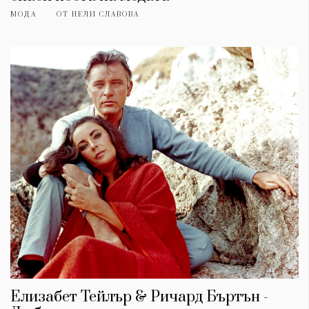
МОДА
ОТ
НЕЛИ СЛАВОВА
Елизабет Тейлър & Ричард Бъртън -