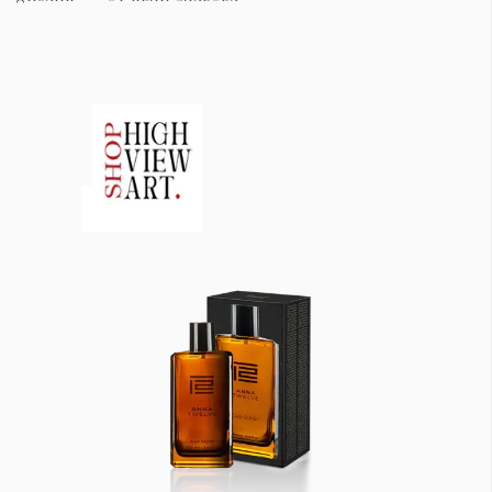
Красота
поверителност
Цветно
ModerenDom
Гурме
Пътувай
Wellness
СЛЕДВАЙТЕ НИ
Facebook
Instagram
Twitter
Pinterest
YouTube
Spotify
Soundcloud
Ако нашият сайт ви харесва, можете да се абонирате за
седмичния ни нюзлетър тук:
© 2026, HighViewArt | Всички права запазени