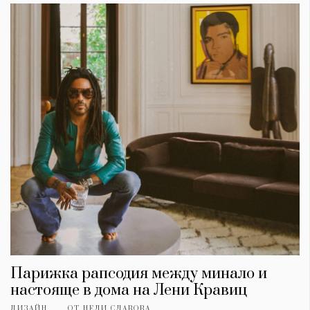
КАТЕГОРИИ
ЗА НАС
Wine&Dine
Условия за
Подкасти
ползване
Мода
За нас
Парижка рапсодия между минало и
Dialogue
Реклама
настояще в дома на Лени Кравиц
Изкуство
Политика за
ДИЗАЙН
ОТ
НЕЛИ СЛАВОВА