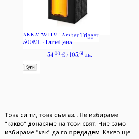
Това си ти, това съм аз... Не избираме
"какво" донасяме на този свят. Ние само
избираме "как" да го
предадем
. Какво ще