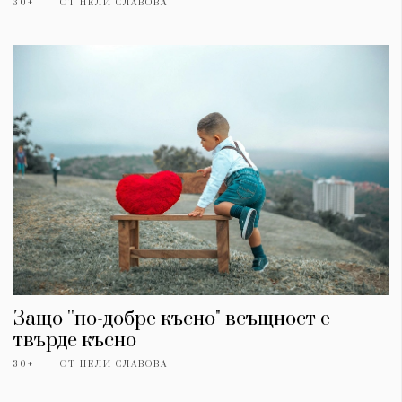
30+
ОТ
НЕЛИ СЛАВОВА
Защо ''по-добре късно" всъщност е
твърде късно
30+
ОТ
НЕЛИ СЛАВОВА