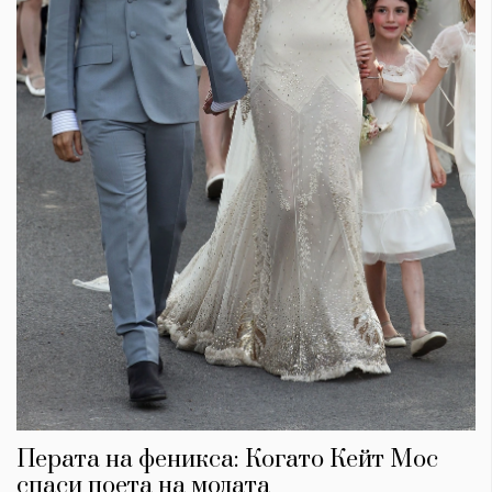
Перата на феникса: Когато Кейт Мос
спаси поета на модата