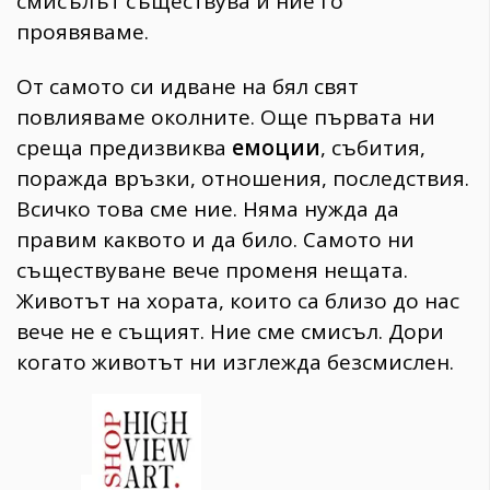
смисълът съществува и ние го
проявяваме.
От самото си идване на бял свят
повлияваме околните. Още първата ни
среща предизвиква
емоции
, събития,
поражда връзки, отношения, последствия.
Всичко това сме ние. Няма нужда да
правим каквото и да било. Самото ни
съществуване вече променя нещата.
Животът на хората, които са близо до нас
вече не е същият. Ние сме смисъл. Дори
когато животът ни изглежда безсмислен.