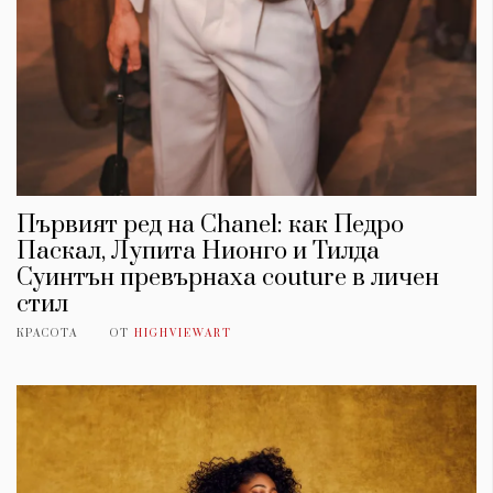
Първият ред на Chanel: как Педро
Паскал, Лупита Нионго и Тилда
Суинтън превърнаха couture в личен
стил
КРАСОТА
ОТ
HIGHVIEWART