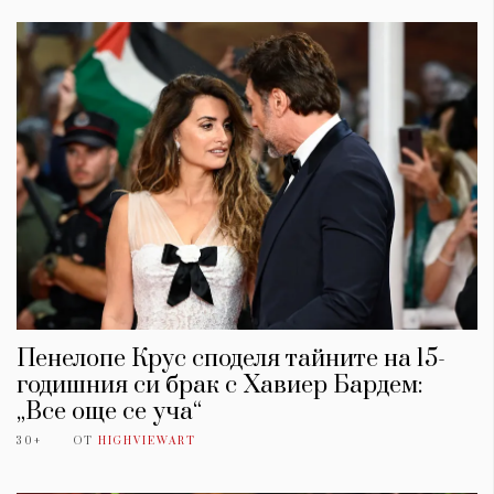
Пенелопе Крус споделя тайните на 15-
годишния си брак с Хавиер Бардем:
„Все още се уча“
30+
ОТ
HIGHVIEWART