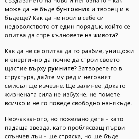
създаването на ново и непознато – как
може да не бъде
бунтовник
и творец и в
бъдеще? Как да не носи в себе си
недоволството от един порядък, който се
опитва да спре кълновете на живота?
Как да не се опитва да го разбие, унищожи
и енергично да почне да строи своето
щастие върху
руините
? Затворете го в
структура, дайте му ред и неговият
смисъл ще изчезне. Ще залинее. Докато
жизнената сила не избухне, не помете
всичко и не го поведе свободно нанякъде.
Неочакваното, но пожелано дете – като
падаща звезда, като проблясващ първи
слънчев лъч – ще стряска, но ще бъде