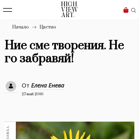
139
Бизнес
1633
Мода
Начало
Цветно
16
Dialogue
Ние сме творения. Не
Изкуство
го забравяй!
4340
Красота
От
Елена Енева
777
27 май 2016
Дизайн
1272
1188
Книги