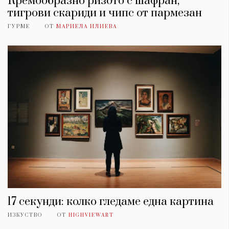
Кремообразно ризото с шафран,
тигрови скариди и чипс от пармезан
ГУРМЕ
ОТ
МАРИЕЛА ИЛИЕВА
17 секунди: колко гледаме една картина
ИЗКУСТВО
ОТ
HIGHVIEWART