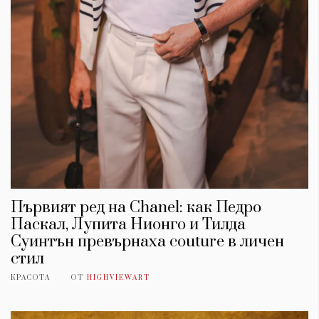
Първият ред на Chanel: как Педро
Паскал, Лупита Нионго и Тилда
Суинтън превърнаха couture в личен
стил
КРАСОТА
ОТ
HIGHVIEWART