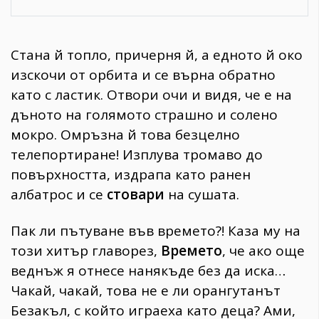
Стана й топло, причерня й, а едното й око
изскочи от орбита и се върна обратно
като с ластик. Отвори очи и видя, че е на
дъното на голямото страшно и солено
мокро. Омръзна й това безцелно
телепортиране! Изплува тромаво до
повърхността, издрапа като ранен
албатрос и се
стовари
на сушата.
Пак ли пътуване във времето?! Каза му на
този хитър главорез,
Времето
, че ако още
веднъж я отнесе нанякъде без да иска…
Чакай, чакай, това не е ли орангутанът
Безакъл, с който играеха като деца? Ами,