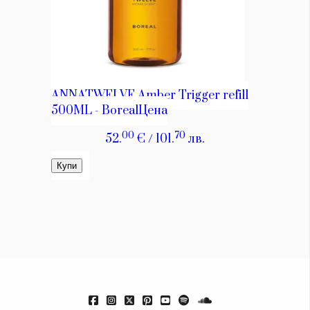
Красота
поверителност
Цветно
ModerenDom
Гурме
Пътувай
Wellness
СЛЕДВАЙТЕ НИ
Facebook
Instagram
Twitter
Pinterest
YouTube
Spotify
Soundcloud
Ако нашият сайт ви харесва, можете да се абонирате за
седмичния ни нюзлетър тук:
© 2026, HighViewArt | Всички права запазени