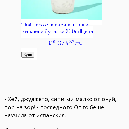
- Хей, джуджето, сипи ми малко от онуй,
пор на зор! - последното Ог го беше
научила от испанския.