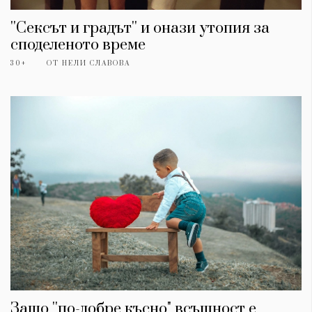
''Сексът и градът'' и онази утопия за
споделеното време
30+
ОТ
НЕЛИ СЛАВОВА
Защо ''по-добре късно" всъщност е