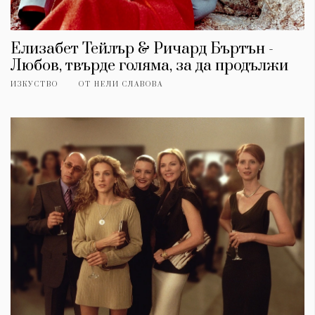
Елизабет Тейлър & Ричард Бъртън -
Любов, твърде голяма, за да продължи
ИЗКУСТВО
ОТ
НЕЛИ СЛАВОВА