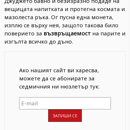
Джуджето бавно и безизразно подаде на
вещицата напитката и протегна космата и
мазолеста ръка. Ог пусна една монета,
изплю се върху нея, защото такова било
поверието за
възвръщаемост
на парите и
изгълта всичко до дъно.
Ако нашият сайт ви харесва,
можете да се абонирате за
седмичния ни нюзлетър тук: