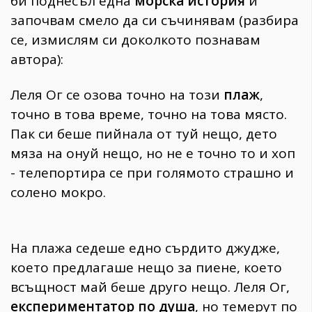
би поднесъл една
морска история
и
започвам смело да си съчинявам (разбира
се, измислям си доколкото познавам
автора):
Леля Ог се озова точно на този
плаж
,
точно в това време, точно на това място.
Пак си беше пийнала от туй нещо, дето
мяза на онуй нещо, но не е точно то и хоп
- телепортира се при голямото страшно и
солено мокро.
На плажа седеше едно сърдито джудже,
което предлагаше нещо за пиене, което
всъщност май беше друго нещо. Леля Ог,
експериментатор по душа
, но темерут по