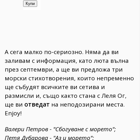
А сега малко по-сериозно. Няма да ви
заливам с информация, като люта вълна
през септември, а ще ви предложа три
морски стихотворения, които непременно
ще събудят всичките ви сетива и
размисли и, също както стана с Леля Ог,
ще ви
отведат
на неподозирани места.
Enjoy!
Валери Петров - "Сбогуване с морето";
Петя Дубарова - "Аз и морето";