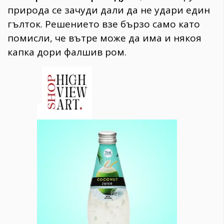
природа се зачуди дали да не удари един
гълток. Решението взе бързо само като
помисли, че вътре може да има и някоя
капка дори фалшив ром.