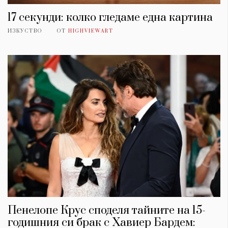
17 секунди: колко гледаме една картина
ИЗКУСТВО
ОТ
HIGHVIEWART
Пенелопе Крус споделя тайните на 15-
годишния си брак с Хавиер Бардем: