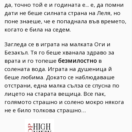
да, точно той е и годината е... е, да помни
дати не беше силната страна на Леля, но
поне знаеше, че е попаднала във времето,
когато е била на седем.
Загледа се в играта на малката Оги и
Безакъл. Тя го беше хванала здраво за
врата и го топеше
безмилостно
в
солената вода. Играта на душеница й
беше любима. Докато се наблюдаваше
отстрани, една малка сълза се спусна по
лицето на старата вещица. Все пак,
голямото страшно и солено мокро някога
не е било толкова страшно…