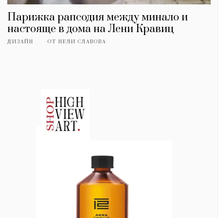
Парижка рапсодия между минало и
настояще в дома на Лени Кравиц
ДИЗАЙН
ОТ
НЕЛИ СЛАВОВА
КАТЕГОРИИ
ЗА НАС
Wine&Dine
Условия за
Подкасти
ползване
Мода
За нас
Dialogue
Реклама
Изкуство
Политика за