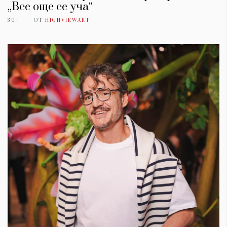
„Все още се уча“
30+
ОТ
HIGHVIEWART