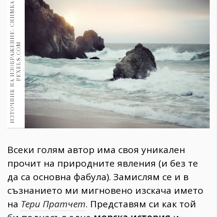
И
З
Т
О
Ч
Н
И
К
Н
А
И
З
О
Б
Р
А
Ж
Е
Н
И
Е
:
С
Н
И
М
К
А
:
P
E
X
E
L
S
.
C
O
1970
30+
1710
Гурме
M
Пътувай
237
389
Здраве
Gentlemen
382
Всеки голям автор има своя уникален
Wellness
прочит на природните явления (и без те
1817
да са основна фабула). Замислям се и в
съзнанието ми мигновено изскача името
на
Тери Пратчет
. Представям си как той
ПОСЛЕДВАЙТЕ
НИ