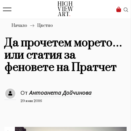
139
Бизнес
1633
Мода
Начало
Цветно
16
Dialogue
Да прочетем морето…
Изкуство
или статия за
4340
феновете на Пратчет
Красота
777
От
Антоанета Дойчинова
Дизайн
29 юни 2016
1272
1188
Книги