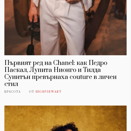
Първият ред на Chanel: как Педро
Паскал, Лупита Нионго и Тилда
Суинтън превърнаха couture в личен
стил
КРАСОТА
ОТ
HIGHVIEWART