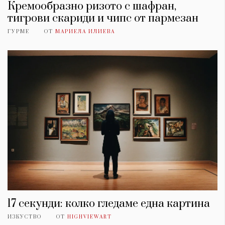
Кремообразно ризото с шафран,
тигрови скариди и чипс от пармезан
ГУРМЕ
ОТ
МАРИЕЛА ИЛИЕВА
17 секунди: колко гледаме една картина
ИЗКУСТВО
ОТ
HIGHVIEWART