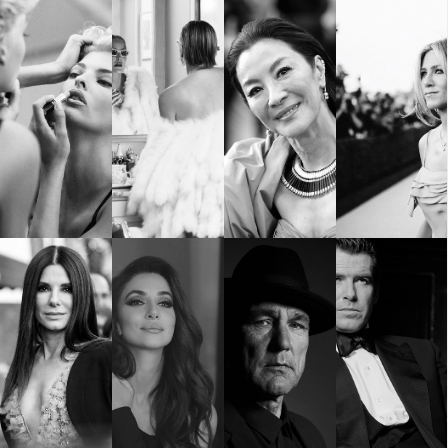
Красота
поверителност
Цветно
ModerenDom
Гурме
Пътувай
Wellness
СЛЕДВАЙТЕ НИ
Facebook
Instagram
Twitter
Pinterest
YouTube
Spotify
Soundcloud
Ако нашият сайт ви харесва, можете да се абонирате за
седмичния ни нюзлетър тук:
© 2026, HighViewArt | Всички права запазени