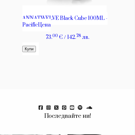
КАТЕГОРИИ
ЗА НАС
Wine&Dine
Условия за
Подкасти
ползване
Последвайте ни!
Мода
За нас
Dialogue
Реклама
Изкуство
Политика за