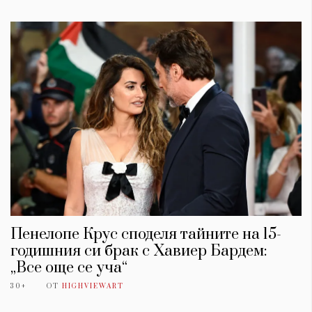
Пенелопе Крус споделя тайните на 15-
годишния си брак с Хавиер Бардем:
„Все още се уча“
30+
ОТ
HIGHVIEWART