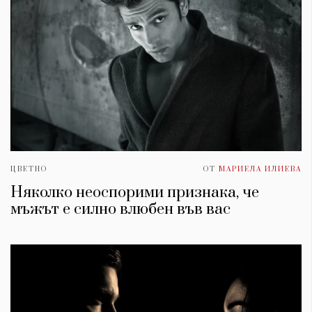
ЦВЕТНО
ОТ
МАРИЕЛА ИЛИЕВА
Няколко неоспорими признака, че
мъжът е силно влюбен във вас