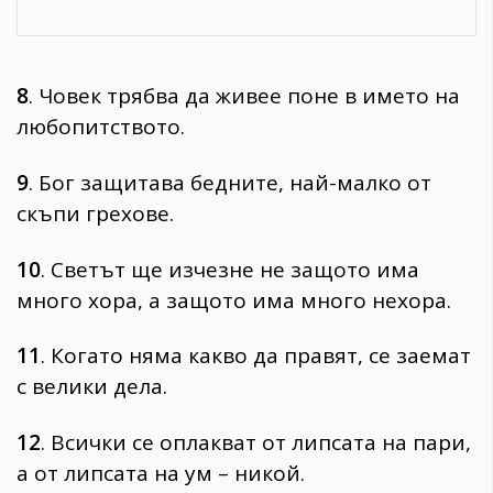
8
. Човек трябва да живее поне в името на
любопитството.
9
. Бог защитава бедните, най-малко от
скъпи грехове.
10
. Светът ще изчезне не защото има
много хора, а защото има много нехора.
11
. Когато няма какво да правят, се заемат
с велики дела.
12
. Всички се оплакват от липсата на пари,
а от липсата на ум – никой.