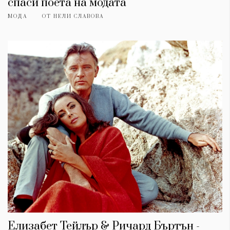
спаси поета на модата
МОДА
ОТ
НЕЛИ СЛАВОВА
Елизабет Тейлър & Ричард Бъртън -