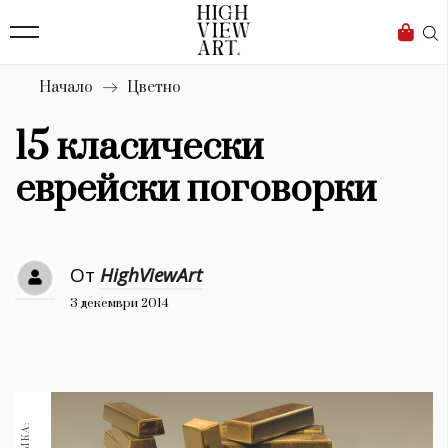
139
Бизнес
1633
Мода
Начало
Цветно
16
Dialogue
15 класически
Изкуство
еврейски поговорки
4340
Красота
От
HighViewArt
777
3 декември 2014
Дизайн
1272
1188
Книги