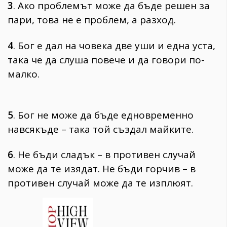
3
. Ако проблемът може да бъде решен за
пари, това не е проблем, а разход.
4
. Бог е дал на човека две уши и една уста,
така че да слуша повече и да говори по-
малко.
5
. Бог не може да бъде едновременно
навсякъде – така той създал майките.
6
. Не бъди сладък – в противен случай
може да те изядат. Не бъди горчив – в
противен случай може да те изплюят.