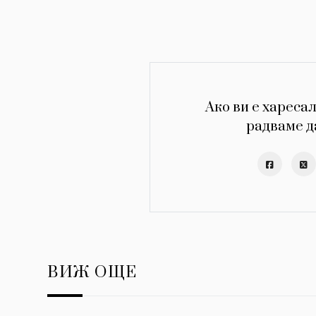
Ако ви е харесал
радваме д
ВИЖ ОЩЕ