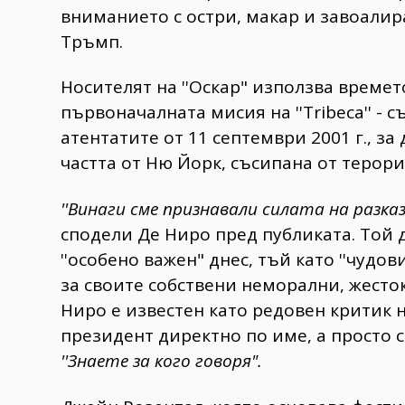
вниманието с остри, макар и завоали
Тръмп.
​Носителят на ''Оскар" използва време
първоначалната мисия на ''Tribeca'' - 
атентатите от 11 септември 2001 г., з
частта от Ню Йорк, съсипана от терори
​''Винаги сме признавали силата на разк
сподели Де Ниро пред публиката. ​Той
''особено важен" днес, тъй като ''чуд
за своите собствени неморални, жесто
Ниро е известен като редовен критик 
президент директно по име, а просто 
''Знаете за кого говоря".