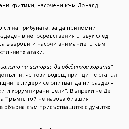
рани критики, насочени към Доналд
то си на трибуната, за да припомни
създаден в непосредствения отзвук след
а да възроди и насочи вниманието към
стичните атаки.
азването на истории да обединява хората",
 допълни, че този водещ принцип е станал
овищните лидери се опитват да ни разделят
ки и корумпирани цели". Въпреки че Де
на Тръмп, той не назова бившия
се обърна към присъстващите с думите: