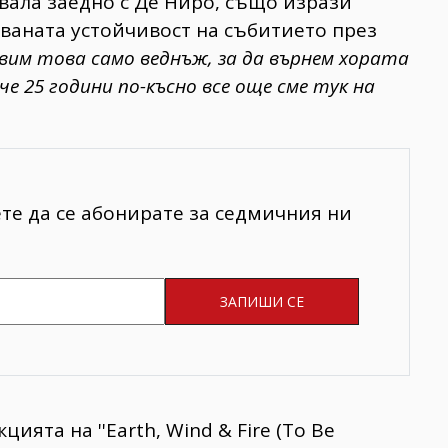
ивала заедно с Де Ниро, също изрази
ваната устойчивост на събитието през
равим това само веднъж, за да върнем хората
че 25 години по-късно все още сме тук на
ете да се абонирате за седмичния ни
ията на ''Earth, Wind & Fire (To Be