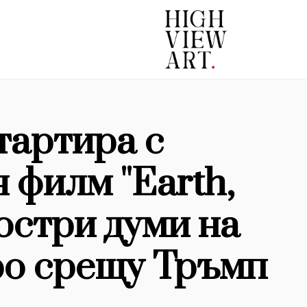
тартира с
филм ''Earth,
 остри думи на
ро срещу Тръмп