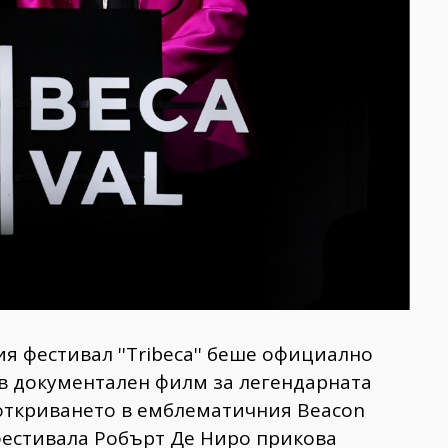
я фестивал ''Tribeca'' беше официално
ов документален филм за легендарната
 на откриването в емблематичния Beacon
 фестивала Робърт Де Ниро прикова