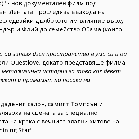
rld)" - нов документален филм под
ън. Лентата проследява възхода на
изследвайки дълбокото им влияние върху
ондър и Флий до семейство Обама (които
 да запазя дзен пространство в ума си и да
дели Questlove, докато представяше филма.
на метафизична история за това как девет
влекат и примамят по посока на
одадения салон, самият Томпсън и
злязоха на сцената за специално
та на крака с вечните златни хитове на
hining Star".