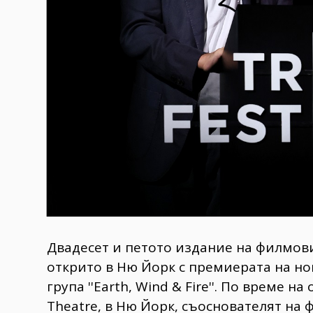
​Двадесет и петото издание на филмови
открито в Ню Йорк с премиерата на н
група ''Earth, Wind & Fire''. По време
Theatre, в Ню Йорк, съоснователят на