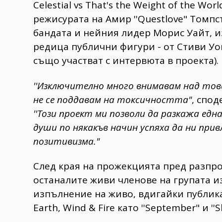
Celestial vs That's the Weight of the Wo
режисурата на Амир ''Questlove" Томпс
бандата и нейния лидер Морис Уайт, 
редица публични фигури - от Стиви У
също участват с интервюта в проекта).
''Изключително много внимавам над това
не се поддавам на токсичността"
, спо
''Този проект ми позволи да разкажа ед
души по някакъв начин успяха да ни при
позитивизма."
​След края на прожекцията пред разпр
останалите живи членове на групата и
изпълнение на живо, вдигайки публика
Earth, Wind & Fire като ''September" и ''S