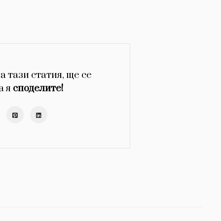
а тази статия, ще се
а я
споделите!