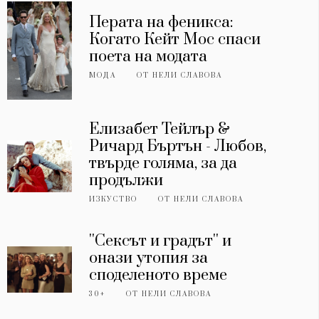
Перата на феникса:
Когато Кейт Мос спаси
поета на модата
МОДА
ОТ
НЕЛИ СЛАВОВА
Елизабет Тейлър &
Ричард Бъртън - Любов,
твърде голяма, за да
продължи
ИЗКУСТВО
ОТ
НЕЛИ СЛАВОВА
''Сексът и градът'' и
онази утопия за
споделеното време
30+
ОТ
НЕЛИ СЛАВОВА