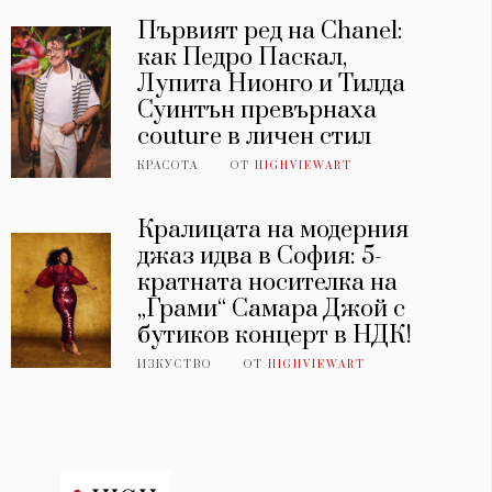
Първият ред на Chanel:
как Педро Паскал,
Лупита Нионго и Тилда
Суинтън превърнаха
couture в личен стил
КРАСОТА
ОТ
HIGHVIEWART
Кралицата на модерния
джаз идва в София: 5-
кратната носителка на
„Грами“ Самара Джой с
бутиков концерт в НДК!
ИЗКУСТВО
ОТ
HIGHVIEWART