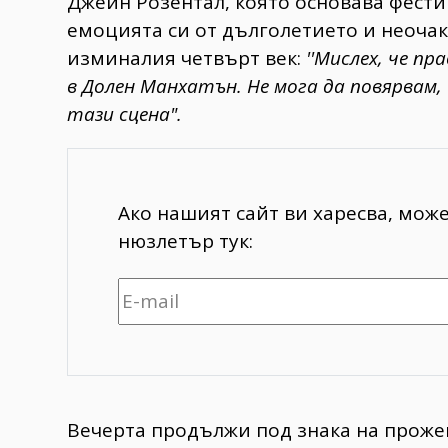
​Джейн Розентал, която основава фест
емоцията си от дълголетието и неочак
изминалия четвърт век:
''Мислех, че п
в Долен Манхатън. Не мога да повярвам, 
тази сцена".
Ако нашият сайт ви харесва, мож
нюзлетър тук:
​Вечерта продължи под знака на прожекц