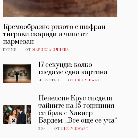
Кремообразно ризото с шафран,
тигрови скариди и чипс от
пармезан
ГУРМЕ
ОТ
МАРИЕЛА ИЛИЕВА
17 секунди: колко
гледаме една картина
ИЗКУСТВО
ОТ
HIGHVIEWART
Пенелопе Крус споделя
тайните на 15-годишния
си брак с Хавиер
Бардем: „Все още се уча“
30+
ОТ
HIGHVIEWART