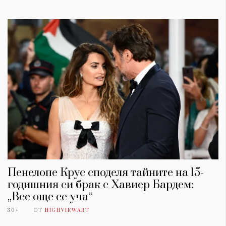
Пенелопе Крус споделя тайните на 15-
годишния си брак с Хавиер Бардем:
„Все още се уча“
30+
ОТ
HIGHVIEWART