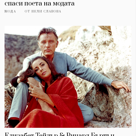
спаси поета на модата
МОДА
ОТ
НЕЛИ СЛАВОВА
Елизабет Тейлър & Ричард Бъртън -