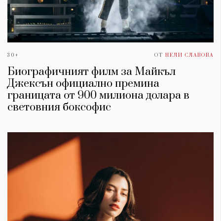
30+
ОТ
НЕЛИ СЛАВОВА
Биографичният филм за Майкъл
Джексън официално премина
границата от 900 милиона долара в
световния боксофис