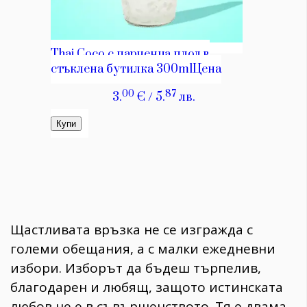
Щастливата връзка не се изгражда с
големи обещания, а с малки ежедневни
избори. Изборът да бъдеш търпелив,
благодарен и любящ, защото истинската
любов не е в съвършенството. Тя е двама