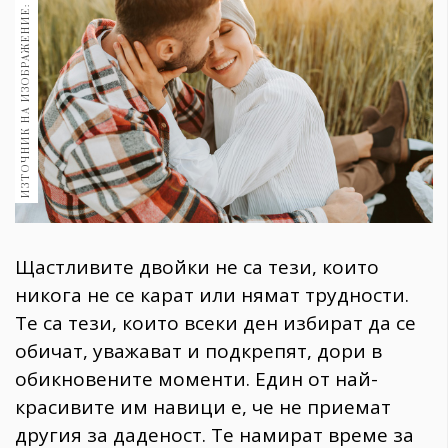
ИЗТОЧНИК НА ИЗОБРАЖЕНИЕ: PEXELS
1970
30+
1709
Гурме
Пътувай
237
389
Здраве
Gentlemen
Щастливите двойки не са тези, които
382
никога не се карат или нямат трудности.
Те са тези, които всеки ден избират да се
Wellness
обичат, уважават и подкрепят, дори в
1816
обикновените моменти. Един от най-
красивите им навици е, че не приемат
ПОСЛЕДВАЙТЕ
другия за даденост. Те намират време за
НИ