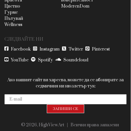
Красота
поверителност
Цветно
ModerenDom
Гурме
Пътувай
Wellness
СЛЕДВАЙТЕ НИ
Facebook
Instagram
Twitter
Pinterest
YouTube
Spotify
Soundcloud
Ако нашият сайт ви харесва, можете да се абонирате за
седмичния ни нюзлетър тук:
© 2026, HighViewArt | Всички права запазени