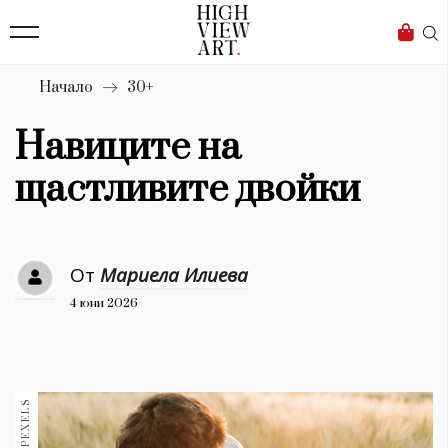
139
Бизнес
1633
Мода
Начало
30+
16
Dialogue
Навиците на
Изкуство
щастливите двойки
4339
Красота
От
Мариела Илиева
777
4 юни 2026
Дизайн
1272
1188
Книги