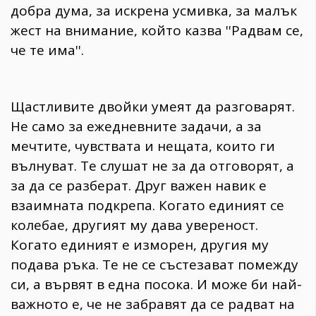
добра дума, за искрена усмивка, за малък
жест на внимание, който казва ''Радвам се,
че те има''.
Щастливите двойки умеят да разговарят.
Не само за ежедневните задачи, а за
мечтите, чувствата и нещата, които ги
вълнуват. Те слушат не за да отговорят, а
за да се разберат. Друг важен навик е
взаимната подкрепа. Когато единият се
колебае, другият му дава увереност.
Когато единият е изморен, другия му
подава ръка. Те не се състезават помежду
си, а вървят в една посока. И може би най-
важното е, че не забравят да се радват на