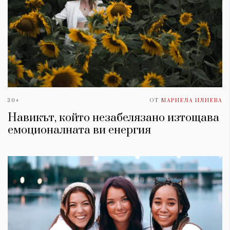
30+
ОТ
МАРИЕЛА ИЛИЕВА
Навикът, който незабелязано изтощава
емоционалната ви енергия