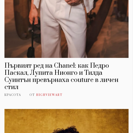
Първият ред на Chanel: как Педро
Паскал, Лупита Нионго и Тилда
Суинтън превърнаха couture в личен
стил
КРАСОТА
ОТ
HIGHVIEWART