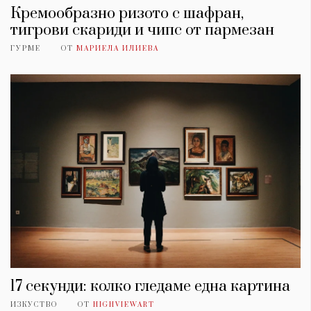
Кремообразно ризото с шафран,
тигрови скариди и чипс от пармезан
ГУРМЕ
ОТ
МАРИЕЛА ИЛИЕВА
17 секунди: колко гледаме една картина
ИЗКУСТВО
ОТ
HIGHVIEWART