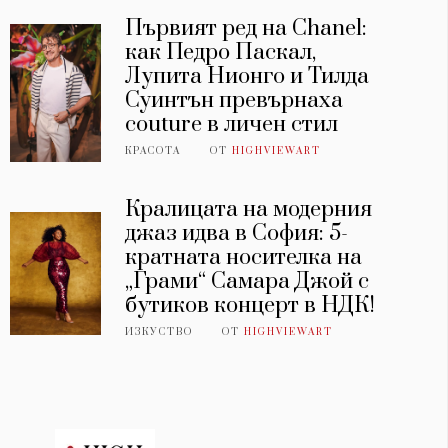
Първият ред на Chanel:
как Педро Паскал,
Лупита Нионго и Тилда
Суинтън превърнаха
couture в личен стил
КРАСОТА
ОТ
HIGHVIEWART
Кралицата на модерния
джаз идва в София: 5-
кратната носителка на
„Грами“ Самара Джой с
бутиков концерт в НДК!
ИЗКУСТВО
ОТ
HIGHVIEWART