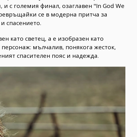
 и с големия финал, озаглавен "In God We
 превръщайки се в модерна притча за
 и спасението.
вен като светец, а е изобразен като
 персонаж: мълчалив, понякога жесток,
еният спасителен пояс и надежда.