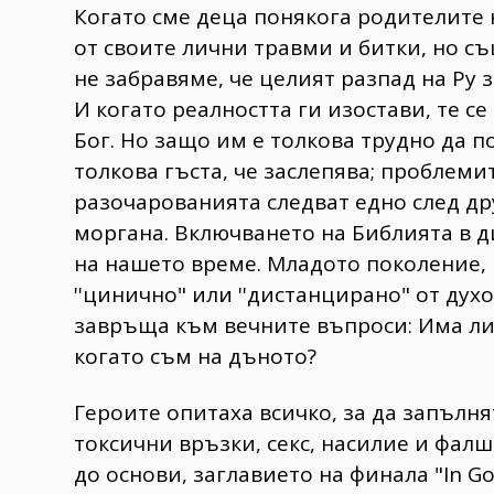
Когато сме деца понякога родителите
от своите лични травми и битки, но съ
не забравяме, че целият разпад на Ру 
И когато реалността ги изостави, те с
Бог. Но защо им е толкова трудно да п
толкова гъста, че заслепява; проблеми
разочарованията следват едно след др
моргана. Включването на Библията в д
на нашето време. Младото поколение, 
''цинично" или ''дистанцирано" от дух
завръща към вечните въпроси: Има ли 
когато съм на дъното?
​Героите опитаха всичко, за да запълня
токсични връзки, секс, насилие и фалш
до основи, заглавието на финала "In G