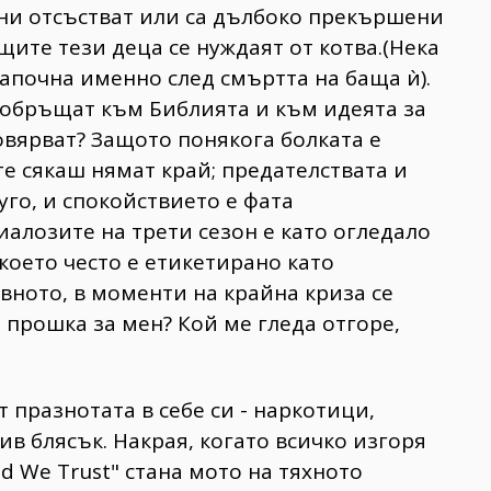
 ни отсъстват или са дълбоко прекършени
щите тези деца се нуждаят от котва.(Нека
започна именно след смъртта на баща ѝ).
е обръщат към Библията и към идеята за
овярват? Защото понякога болката е
те сякаш нямат край; предателствата и
уго, и спокойствието е фата
иалозите на трети сезон е като огледало
което често е етикетирано като
овното, в моменти на крайна криза се
прошка за мен? Кой ме гледа отгоре,
т празнотата в себе си - наркотици,
ив блясък. Накрая, когато всичко изгоря
od We Trust" стана мото на тяхното