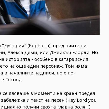
 ''Еуфория" (Euphoria), пред очите ни
ни, Алекса Деми, или Джейкъб Елорди. Но
на историята - особено в катарзисния
ето на още един персонаж. Той няма
а в началните надписи, но е по-
 е Господ.
е се явяваше в моменти на краен предел
забележка и текст на песен (Hey Lord you
 официално получи своята главна роля. С