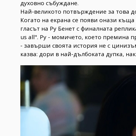
духовно събуждане.
​Най-великото потвърждение за това д
Когато на екрана се появи онази къща
гласът на Ру Бенет с финалната реплика
us all". Ру - момичето, което премина 
- завърши своята история не с цинизъ
казва: дори в най-дълбоката дупка, на