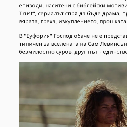
епизоди, наситени с библейски мотиви,
Trust", сериалът спря да бъде драма,
вярата, греха, изкуплението, прошката
​В ''Еуфория" Господ обачe не е предста
типичен за вселената на Сам Левинсън
безмилостно суров, друг път - единств