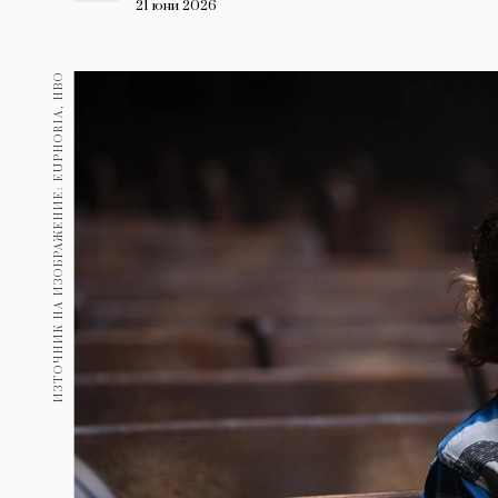
Гурме
21 юни 2026
237
Пътувай
ИЗТОЧНИК НА ИЗОБРАЖЕНИЕ: EUPHORIA, HBO
389
Здраве
Gentlemen
382
1817
Wellness
ПОСЛЕДВАЙТЕ
НИ