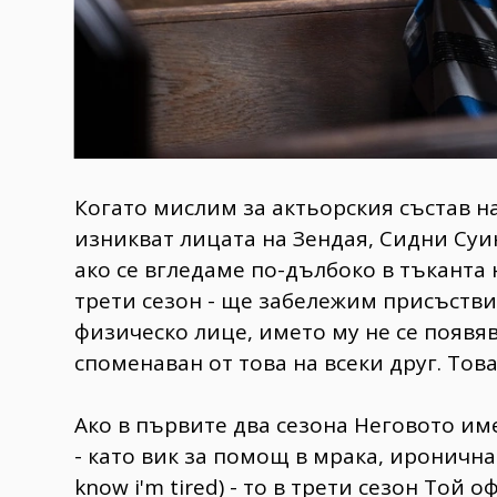
​Когато мислим за актьорския състав на
изникват лицата на Зендая, Сидни Суи
ако се вгледаме по-дълбоко в тъканта 
трети сезон - ще забележим присъстви
физическо лице, името му не се появяв
споменаван от това на всеки друг. Това
Ако в първите два сезона Неговото им
- като вик за помощ в мрака, иронична 
know i'm tired) - то в трети сезон Той