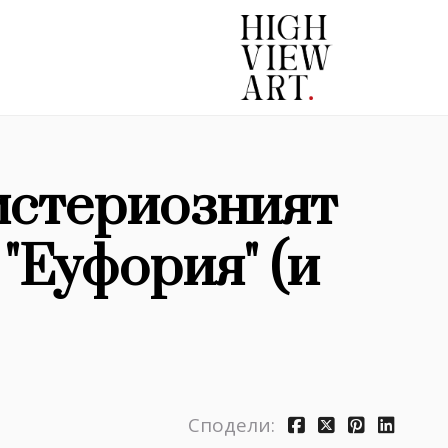
истериозният
 "Еуфория" (и
Сподели: