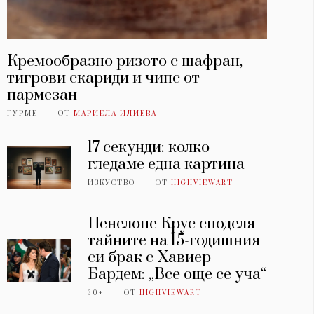
Кремообразно ризото с шафран,
тигрови скариди и чипс от
пармезан
ГУРМЕ
ОТ
МАРИЕЛА ИЛИЕВА
17 секунди: колко
гледаме една картина
ИЗКУСТВО
ОТ
HIGHVIEWART
Пенелопе Крус споделя
тайните на 15-годишния
си брак с Хавиер
Бардем: „Все още се уча“
30+
ОТ
HIGHVIEWART