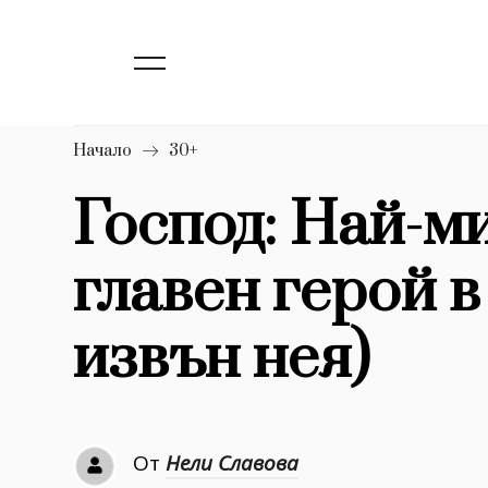
139
Бизнес
1633
Мода
16
Dialogue
Начало
30+
Изкуство
Господ: Най-м
4340
главен герой в
777
Красота
1272
Дизайн
извън нея)
1188
Книги
1970
30+
От
Нели Славова
1710