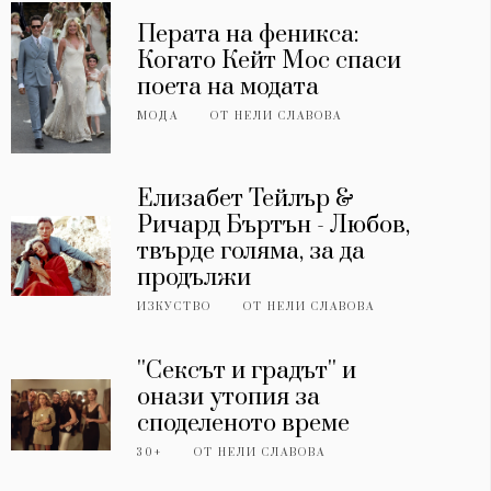
Перата на феникса:
Когато Кейт Мос спаси
поета на модата
МОДА
ОТ
НЕЛИ СЛАВОВА
Елизабет Тейлър &
Ричард Бъртън - Любов,
твърде голяма, за да
продължи
ИЗКУСТВО
ОТ
НЕЛИ СЛАВОВА
''Сексът и градът'' и
онази утопия за
споделеното време
30+
ОТ
НЕЛИ СЛАВОВА