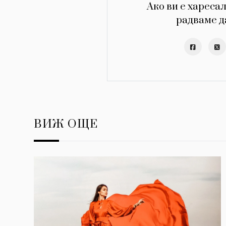
Ако ви е харесал
радваме д
ВИЖ ОЩЕ