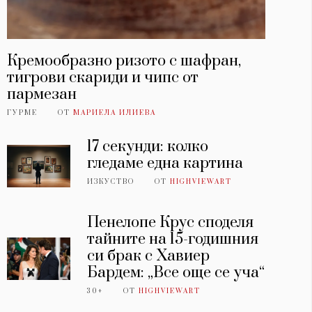
Кремообразно ризото с шафран,
тигрови скариди и чипс от
пармезан
ГУРМЕ
ОТ
МАРИЕЛА ИЛИЕВА
17 секунди: колко
гледаме една картина
ИЗКУСТВО
ОТ
HIGHVIEWART
Пенелопе Крус споделя
тайните на 15-годишния
си брак с Хавиер
Бардем: „Все още се уча“
30+
ОТ
HIGHVIEWART