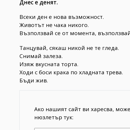
Днес е денят.
Всеки ден е нова възможност.
Животът не чака никого.
Възползвай се от момента, възползвай 
Танцувай, сякаш никой не те гледа.
Снимай залеза.
Изяж вкусната торта.
Ходи с боси крака по хладната трева.
Бъди жив.
Ако нашият сайт ви харесва, мож
нюзлетър тук: