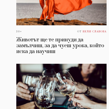
30+
ОТ
НЕЛИ СЛАВОВА
Животът ще те принуди да
замълчиш, за да чуеш урока, който
иска да научиш