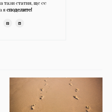
а тази статия, ще се
а я
споделите!