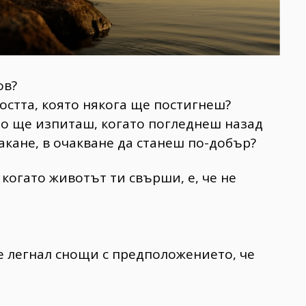
ов?
остта, която някога ще постигнеш?
то ще изпиташ, когато погледнеш назад
чакане, в очакване да станеш по-добър?
 когато животът ти свърши, е, че не
 е легнал снощи с предположението, че