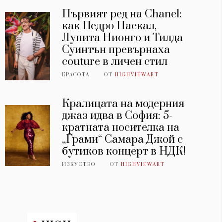
Първият ред на Chanel:
как Педро Паскал,
Лупита Нионго и Тилда
Суинтън превърнаха
couture в личен стил
КРАСОТА
ОТ
HIGHVIEWART
Кралицата на модерния
джаз идва в София: 5-
кратната носителка на
„Грами“ Самара Джой с
бутиков концерт в НДК!
ИЗКУСТВО
ОТ
HIGHVIEWART