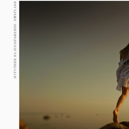
Гурме
ИЗТОЧНИК НА ИЗОБРАЖЕНИЕ: UNSPLASH
237
Пътувай
389
Здраве
Gentlemen
382
1817
Wellness
ПОСЛЕДВАЙТЕ
НИ