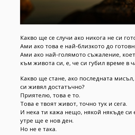
Какво ще се случи ако никога не си гот
Ами ако това е най-близкото до готовн
Ами ако най-голямото съжаление, кое
към живота си, е, че си губил време в 
Какво ще стане, ако последната мисъл,
си живял достатъчно?
Приятелю, това е то.
Това е твоят живот, точно тук и сега.
И нека ти кажа нещо, някой някъде си
утре ще е нов ден.
Но не е така.