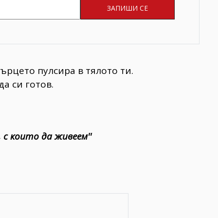
сърцето пулсира в тялото ти.
да си готов.
, с които да живеем''