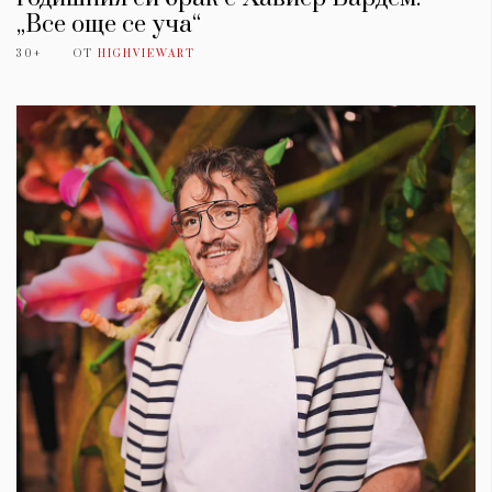
„Все още се уча“
30+
ОТ
HIGHVIEWART