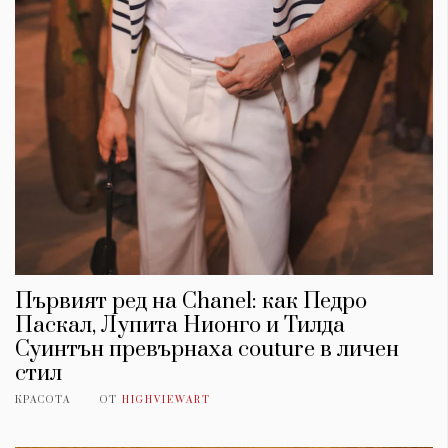
Първият ред на Chanel: как Педро
Паскал, Лупита Нионго и Тилда
Суинтън превърнаха couture в личен
стил
КРАСОТА
ОТ
HIGHVIEWART