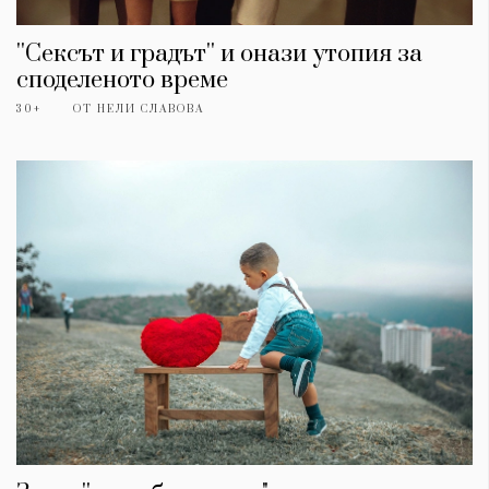
''Сексът и градът'' и онази утопия за
споделеното време
30+
ОТ
НЕЛИ СЛАВОВА