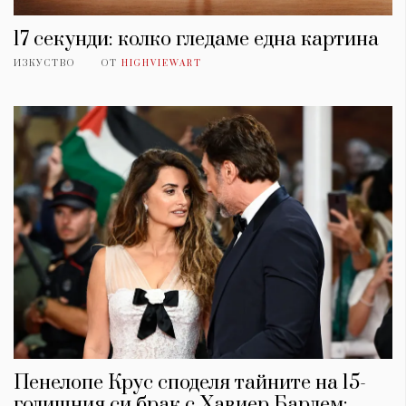
17 секунди: колко гледаме една картина
ИЗКУСТВО
ОТ
HIGHVIEWART
Пенелопе Крус споделя тайните на 15-
годишния си брак с Хавиер Бардем: