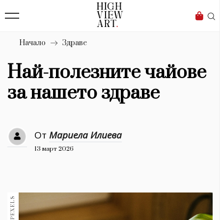
139
Бизнес
1633
Мода
Начало
Здраве
16
Dialogue
Най-полезните чайове
Изкуство
за нашето здраве
4340
Красота
От
Мариела Илиева
777
13 март 2026
Дизайн
1272
1188
Книги