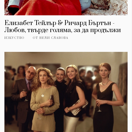
Елизабет Тейлър & Ричард Бъртън -
Любов, твърде голяма, за да продължи
ИЗКУСТВО
ОТ
НЕЛИ СЛАВОВА