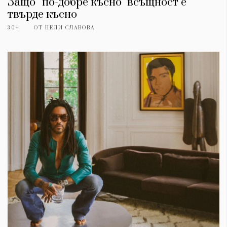
Защо ''по-добре късно" всъщност е
твърде късно
30+
ОТ
НЕЛИ СЛАВОВА
КАТЕГОРИИ
ЗА НАС
Wine&Dine
Условия за
Подкасти
ползване
Мода
За нас
Dialogue
Реклама
Изкуство
Политика за