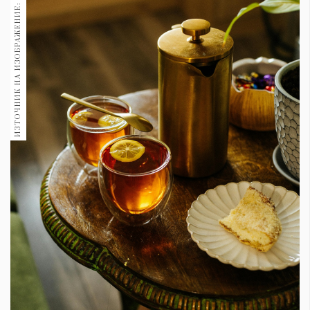
ИЗТОЧНИК НА ИЗОБРАЖЕНИЕ: PEXELS
1970
30+
1710
Гурме
Пътувай
237
389
Здраве
Gentlemen
382
Wellness
1817
ПОСЛЕДВАЙТЕ
НИ