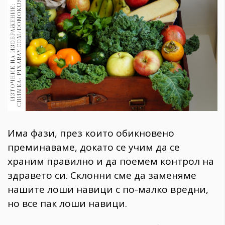
S
1970
И
З
Т
О
Ч
Н
И
К
Н
А
И
З
О
Б
Р
А
Ж
Е
Н
И
Е
:
С
Н
И
М
К
А
:
P
I
X
A
B
A
Y
.
C
O
M
/
D
O
M
O
K
U
30+
1710
Гурме
Пътувай
237
389
Здраве
Gentlemen
Има фази, през които обикновено
382
преминаваме, докато се учим да се
храним правилно и да поемем контрол на
Wellness
здравето си. Склонни сме да заменяме
1817
нашите лоши навици с по-малко вредни,
но все пак лоши навици.
ПОСЛЕДВАЙТЕ
НИ