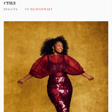
стил
КРАСОТА
ОТ
HIGHVIEWART