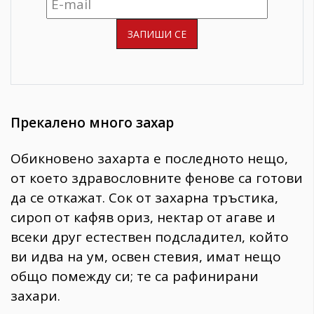
Прекалено много захар
Обикновено захарта е последното нещо,
от което здравословните фенове са готови
да се откажат. Сок от захарна тръстика,
сироп от кафяв ориз, нектар от агаве и
всеки друг естествен подсладител, който
ви идва на ум, освен стевия, имат нещо
общо помежду си; те са рафинирани
захари.