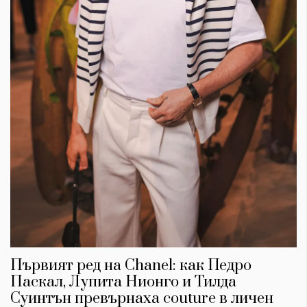
Първият ред на Chanel: как Педро
Паскал, Лупита Нионго и Тилда
Суинтън превърнаха couture в личен