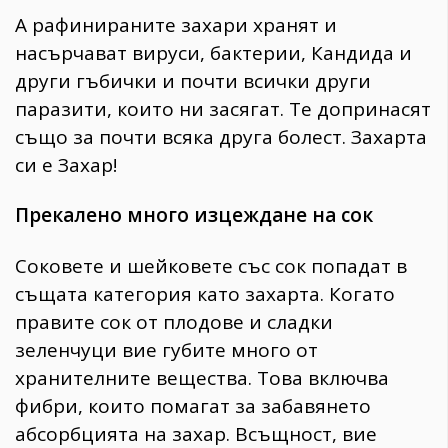
А рафинираните захари хранят и
насърчават вируси, бактерии, Кандида и
други гъбички и почти всички други
паразити, които ни засягат. Те допринасят
също за почти всяка друга болест. Захарта
си е Захар!
Прекалено много изцеждане на сок
Соковете и шейковете със сок попадат в
същата категория като захарта. Когато
правите сок от плодове и сладки
зеленчуци вие губите много от
хранителните вещества. Това включва
фибри, които помагат за забавянето
абсорбцията на захар. Всъщност, вие