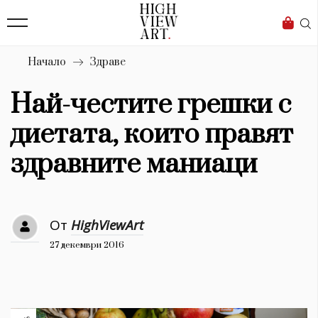
139
Бизнес
1633
Мода
Начало
Здраве
16
Dialogue
Най-честите грешки с
Изкуство
диетата, които правят
4340
здравните маниаци
Красота
777
От
HighViewArt
Дизайн
27 декември 2016
1272
1188
Книги