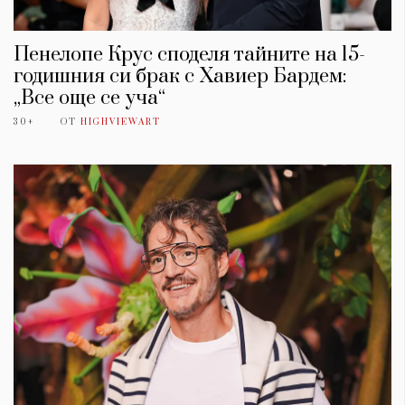
Пенелопе Крус споделя тайните на 15-
годишния си брак с Хавиер Бардем:
„Все още се уча“
30+
ОТ
HIGHVIEWART