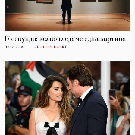
17 секунди: колко гледаме една картина
ИЗКУСТВО
ОТ
HIGHVIEWART