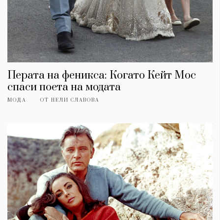
Перата на феникса: Когато Кейт Мос
спаси поета на модата
МОДА
ОТ
НЕЛИ СЛАВОВА
КАТЕГОРИИ
ЗА НАС
Wine&Dine
Условия за
Подкасти
ползване
Мода
За нас
Dialogue
Реклама
Изкуство
Политика за