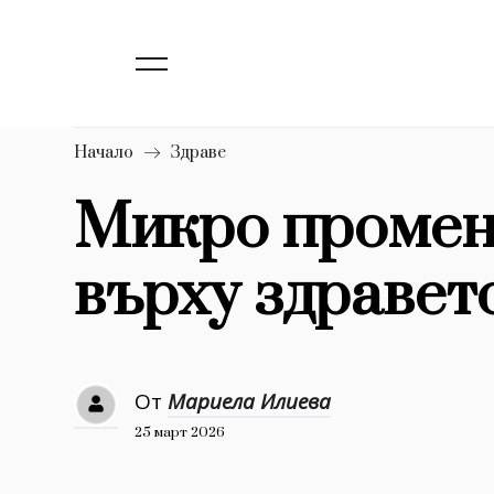
139
Бизнес
1633
Мода
16
Dialogue
Начало
Здраве
Изкуство
Микро промени
4340
върху здравет
777
Красота
1272
Дизайн
1188
Книги
От
Мариела Илиева
1970
30+
25 март 2026
1710