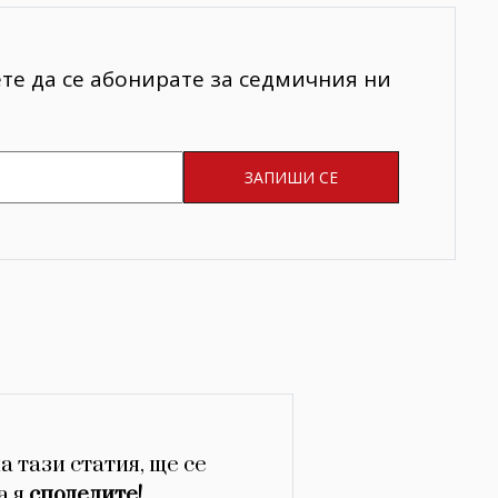
ете да се абонирате за седмичния ни
а тази статия, ще се
а я
споделите!