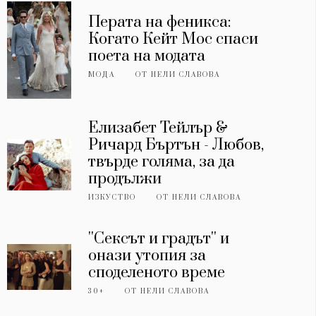
Перата на феникса:
Когато Кейт Мос спаси
поета на модата
МОДА
ОТ
НЕЛИ СЛАВОВА
Елизабет Тейлър &
Ричард Бъртън - Любов,
твърде голяма, за да
продължи
ИЗКУСТВО
ОТ
НЕЛИ СЛАВОВА
''Сексът и градът'' и
онази утопия за
споделеното време
30+
ОТ
НЕЛИ СЛАВОВА