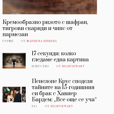
Кремообразно ризото с шафран,
тигрови скариди и чипс от
пармезан
ГУРМЕ
ОТ
МАРИЕЛА ИЛИЕВА
17 секунди: колко
гледаме една картина
ИЗКУСТВО
ОТ
HIGHVIEWART
Пенелопе Крус споделя
тайните на 15-годишния
си брак с Хавиер
Бардем: „Все още се уча“
30+
ОТ
HIGHVIEWART