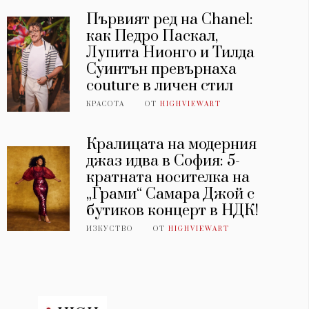
Първият ред на Chanel:
как Педро Паскал,
Лупита Нионго и Тилда
Суинтън превърнаха
couture в личен стил
КРАСОТА
ОТ
HIGHVIEWART
Кралицата на модерния
джаз идва в София: 5-
кратната носителка на
„Грами“ Самара Джой с
бутиков концерт в НДК!
ИЗКУСТВО
ОТ
HIGHVIEWART