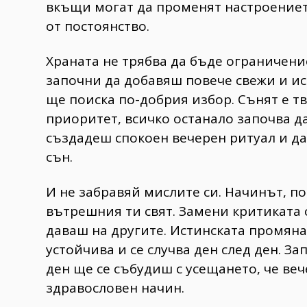
вкъщи могат да променят настроението
от постоянство.
Храната не трябва да бъде ограничени
започни да добавяш повече свежи и ис
ще поиска по-добрия избор. Сънят е т
приоритет, всичко останало започва да
създадеш спокоен вечерен ритуал и д
сън.
И не забравяй мислите си. Начинът, по
вътрешния ти свят. Замени критиката 
даваш на другите. Истинската промяна 
устойчива и се случва ден след ден. З
ден ще се събудиш с усещането, че веч
здравословен начин.