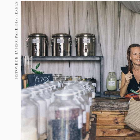
Гурме
ИЗТОЧНИК НА ИЗОБРАЖЕНИЕ: PEXELS
237
Пътувай
389
Здраве
Gentlemen
382
1817
Wellness
ПОСЛЕДВАЙТЕ
НИ