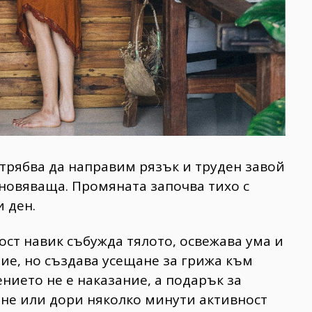
 трябва да направим рязък и труден завой
хновяваща. Промяната започва тихо с
 ден.
ост навик събужда тялото, освежава ума и
илие, но създава усещане за грижа към
нието не е наказание, а подарък за
гане или дори няколко минути активност