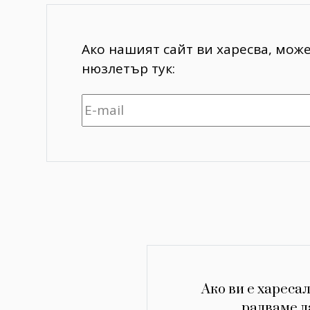
Ако нашият сайт ви харесва, мож
нюзлетър тук:
Ако ви е харесал
радваме д