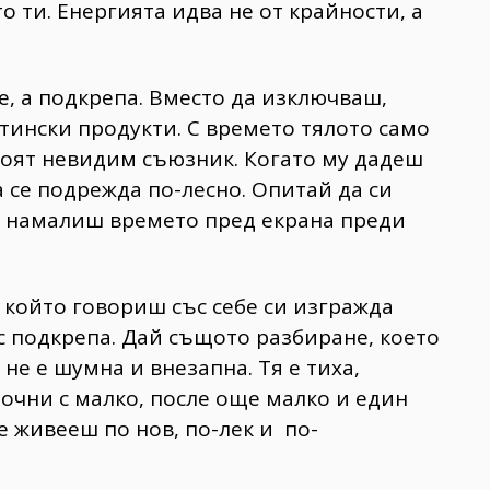
 ти. Енергията идва не от крайности, а
е, а подкрепа. Вместо да изключваш,
тински продукти. С времето тялото само
воят невидим съюзник. Когато му дадеш
 се подрежда по-лесно. Опитай да си
а намалиш времето пред екрана преди
 който говориш със себе си изгражда
с подкрепа. Дай същото разбиране, което
не е шумна и внезапна. Тя е тиха,
апочни с малко, после още малко и един
е живееш по нов, по-лек и по-