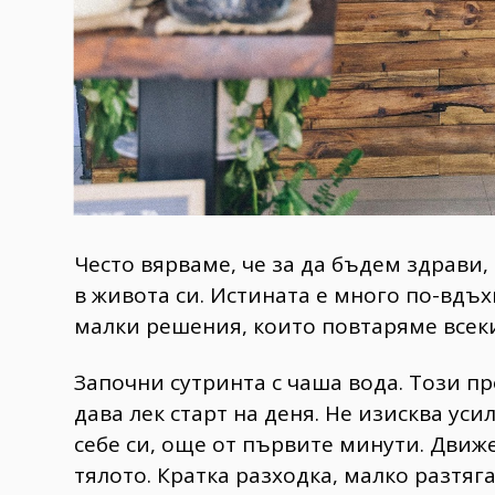
Често вярваме, че за да бъдем здрави,
в живота си. Истината е много по-вдъ
малки решения, които повтаряме всеки
Започни сутринта с чаша вода. Този пр
дава лек старт на деня. Не изисква ус
себе си, още от първите минути. Движе
тялото. Кратка разходка, малко разтя