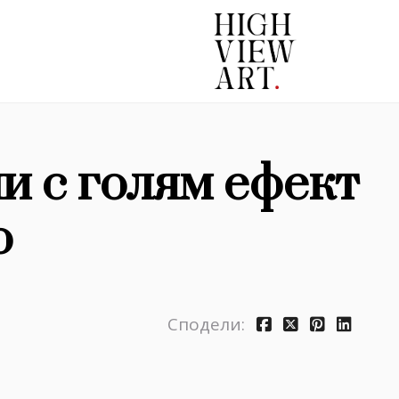
 с голям ефект
о
Сподели: