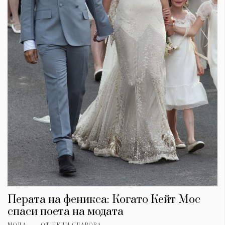
Перата на феникса: Когато Кейт Мос
спаси поета на модата
МОДА
ОТ
НЕЛИ СЛАВОВА