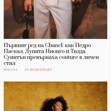
Първият ред на Chanel: как Педро
Паскал, Лупита Нионго и Тилда
Суинтън превърнаха couture в личен
стил
КРАСОТА
ОТ
HIGHVIEWART