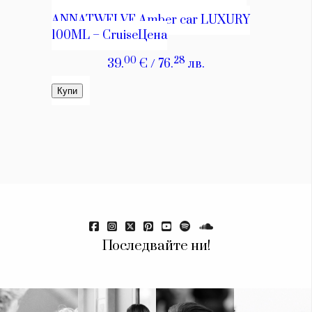
Красота
поверителност
Цветно
ModerenDom
Гурме
Пътувай
Wellness
СЛЕДВАЙТЕ НИ
Facebook
Instagram
Twitter
Pinterest
YouTube
Spotify
Soundcloud
Ако нашият сайт ви харесва, можете да се абонирате за
седмичния ни нюзлетър тук:
Последвайте ни!
© 2026, HighViewArt | Всички права запазени