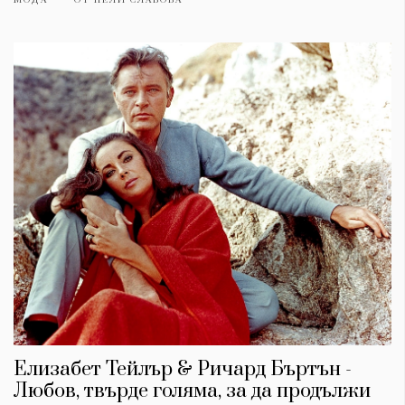
Елизабет Тейлър & Ричард Бъртън -
Любов, твърде голяма, за да продължи