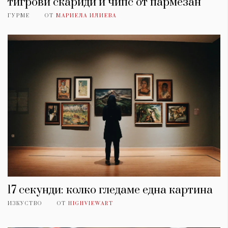
тигрови скариди и чипс от пармезан
ГУРМЕ
ОТ
МАРИЕЛА ИЛИЕВА
17 секунди: колко гледаме една картина
ИЗКУСТВО
ОТ
HIGHVIEWART