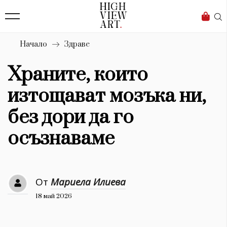
139
Бизнес
1633
Мода
Начало
Здраве
16
Dialogue
Храните, които
Изкуство
изтощават мозъка ни,
4340
без дори да го
Красота
осъзнаваме
777
Дизайн
От
Мариела Илиева
1272
18 май 2026
1188
Книги