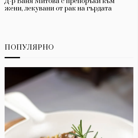
Д-р Ваня Митова с препоръки към
жени, лекувани от рак на гърдата
ПОПУЛЯРНО