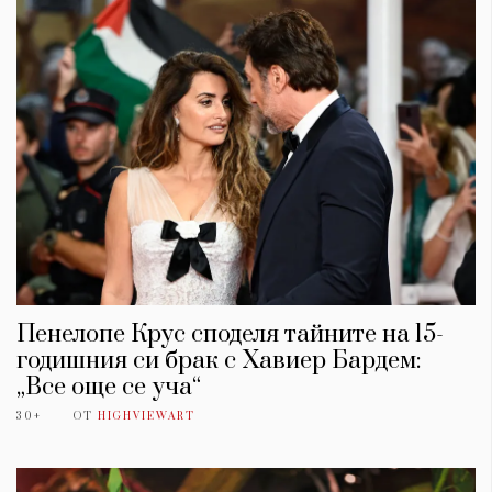
Пенелопе Крус споделя тайните на 15-
годишния си брак с Хавиер Бардем:
„Все още се уча“
30+
ОТ
HIGHVIEWART