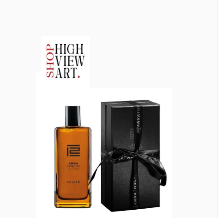
КАТЕГОРИИ
ЗА НАС
Wine&Dine
Условия за
Подкасти
ползване
Мода
За нас
Dialogue
Реклама
Изкуство
Политика за