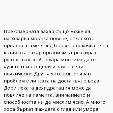
Прекомерната захар също може да
натоварва мозъка повече, отколкото
предполагаме. След бързото покачване на
кръвната захар организмът реагира с
рязък спад, който кара мнозина да се
чувстват изтощени и замъглени
психически. Друг често подценяван
проблем е липсата на достатъчно вода.
Дори леката дехидратация може да
повлияе на паметта, вниманието и
способността ни да мислим ясно. А много
хора бъркат жаждата с глад или умора.