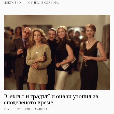
ИЗКУСТВО
ОТ
НЕЛИ СЛАВОВА
''Сексът и градът'' и онази утопия за
споделеното време
30+
ОТ
НЕЛИ СЛАВОВА