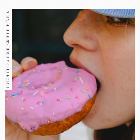
1970
30+
ИЗТОЧНИК НА ИЗОБРАЖЕНИЕ: PEXELS
1710
Гурме
Пътувай
237
389
Здраве
Gentlemen
382
Wellness
1817
ПОСЛЕДВАЙТЕ
НИ