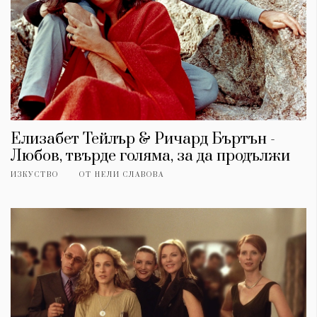
Елизабет Тейлър & Ричард Бъртън -
Любов, твърде голяма, за да продължи
ИЗКУСТВО
ОТ
НЕЛИ СЛАВОВА