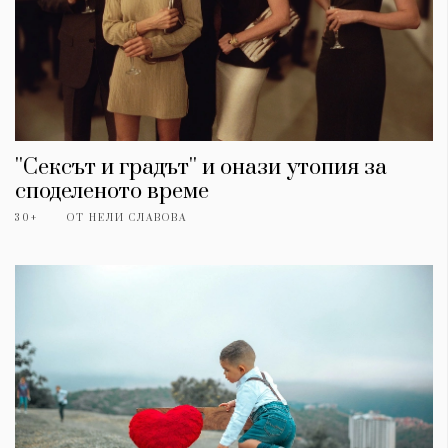
''Сексът и градът'' и онази утопия за
споделеното време
30+
ОТ
НЕЛИ СЛАВОВА
КАТЕГОРИИ
ЗА НАС
Wine&Dine
Условия за
Подкасти
ползване
Мода
За нас
Dialogue
Реклама
Изкуство
Политика за