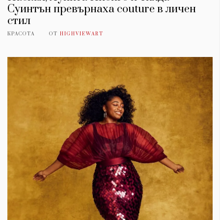
Суинтън превърнаха couture в личен
стил
КРАСОТА
ОТ
HIGHVIEWART