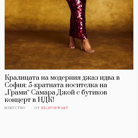
Кралицата на модерния джаз идва в
София: 5-кратната носителка на
„Грами“ Самара Джой с бутиков
концерт в НДК!
ИЗКУСТВО
ОТ
HIGHVIEWART