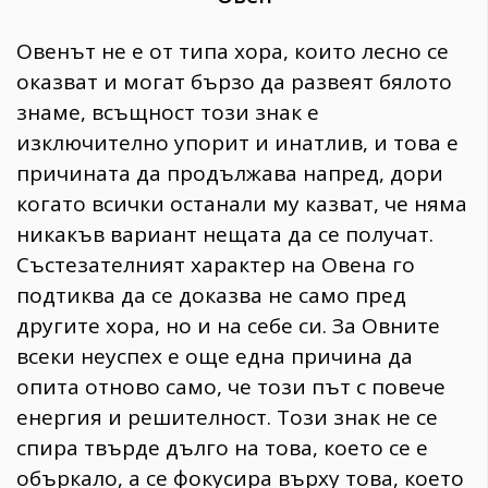
Овенът не е от типа хора, които лесно се
оказват и могат бързо да развеят бялото
знаме, всъщност този знак е
изключително упорит и инатлив, и това е
причината да продължава напред, дори
когато всички останали му казват, че няма
никакъв вариант нещата да се получат.
Състезателният характер на Овена го
подтиква да се доказва не само пред
другите хора, но и на себе си. За Овните
всеки неуспех е още една причина да
опита отново само, че този път с повече
енергия и решителност. Този знак не се
спира твърде дълго на това, което се е
объркало, а се фокусира върху това, което