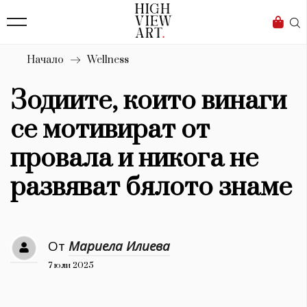
139
Бизнес
1633
Мода
Начало
Wellness
16
Dialogue
Зодиите, които винаги
Изкуство
се мотивират от
4339
провала и никога не
Красота
развяват бялото знаме
777
Дизайн
От
Мариела Илиева
1272
7 юли 2025
1188
Книги