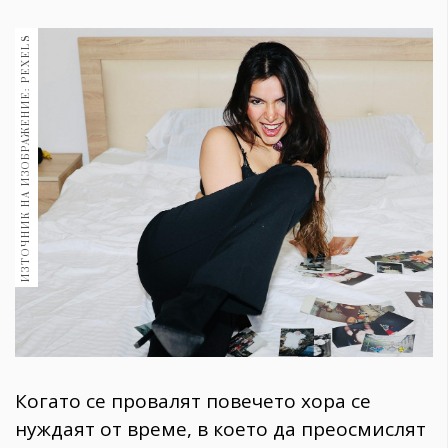
1970
30+
ИЗТОЧНИК НА ИЗОБРАЖЕНИЕ: PEXELS
1709
Гурме
Пътувай
237
389
Здраве
Gentlemen
382
Wellness
1816
Когато се провалят повечето хора се
ПОСЛЕДВАЙТЕ
нуждаят от време, в което да преосмислят
НИ