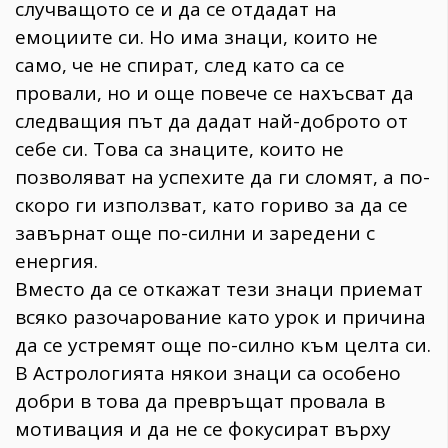
случващото се и да се отдадат на
емоциите си. Но има знаци, които не
само, че не спират, след като са се
провали, но и още повече се нахъсват да
следващия път да дадат най-доброто от
себе си. Това са знаците, които не
позволяват на успехите да ги сломят, а по-
скоро ги използват, като гориво за да се
завърнат още по-силни и заредени с
енергия.
Вместо да се откажат тези знаци приемат
всяко разочарование като урок и причина
да се устремят още по-силно към целта си.
В Астрологията някои знаци са особено
добри в това да превръщат провала в
мотивация и да не се фокусират върху