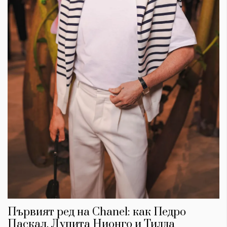
Първият ред на Chanel: как Педро
Паскал, Лупита Нионго и Тилда