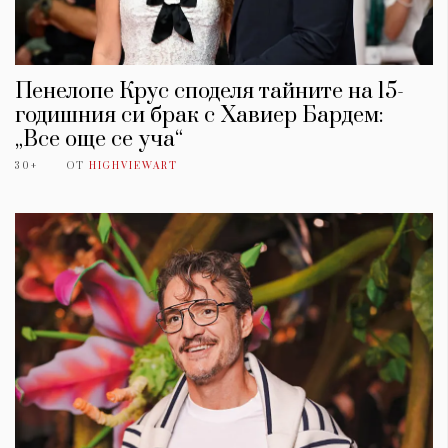
Пенелопе Крус споделя тайните на 15-
годишния си брак с Хавиер Бардем:
„Все още се уча“
30+
ОТ
HIGHVIEWART