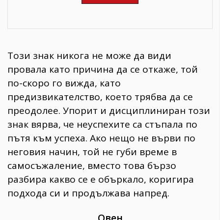
Този знак никога не може да види
провала като причина да се откаже, той
по-скоро го вижда, като
предизвикателство, което трябва да се
преодолее. Упорит и дисциплиниран този
знак вярва, че неуспехите са стъпала по
пътя към успеха. Ако нещо не върви по
неговия начин, той не губи време в
самосъжаление, вместо това бързо
разбира какво се е объркало, коригира
подхода си и продължава напред.
Овен